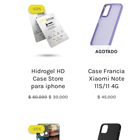
El
El
precio
precio
-50%
-50%
original
actual
era:
es:
$ 60.000.
$ 30.000.
AGOTADO
Hidrogel HD
Case Francia
Case Store
Xiaomi Note
para iphone
11S/11 4G
$
60.000
$
30.000
$
45.000
-35%
-35%