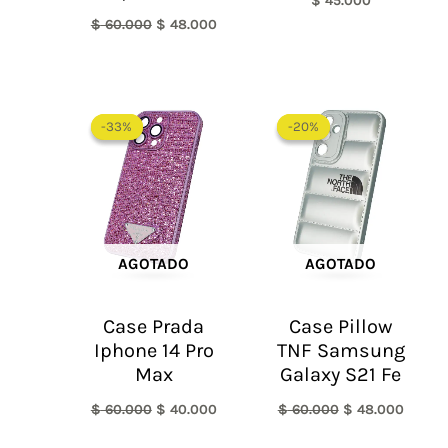
$
45.000
$
60.000
$
48.000
El
El
El
El
precio
precio
precio
precio
-33%
-33%
-20%
-20%
original
actual
original
actual
era:
es:
era:
es:
$ 60.000.
$ 40.000.
$ 60.000.
$ 48.0
AGOTADO
AGOTADO
Case Prada
Case Pillow
Iphone 14 Pro
TNF Samsung
Max
Galaxy S21 Fe
$
60.000
$
40.000
$
60.000
$
48.000