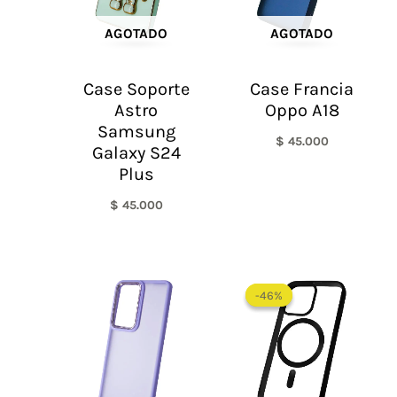
AGOTADO
AGOTADO
Case Soporte
Case Francia
Astro
Oppo A18
Samsung
$
45.000
Galaxy S24
Plus
$
45.000
El
El
precio
precio
-46%
-46%
original
actual
era:
es:
$ 65.000.
$ 35.0