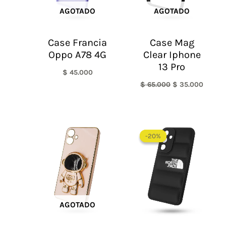
AGOTADO
AGOTADO
Case Francia
Case Mag
Oppo A78 4G
Clear Iphone
13 Pro
$
45.000
$
65.000
$
35.000
El
El
precio
precio
-20%
-20%
original
actual
era:
es:
$ 60.000.
$ 48.0
AGOTADO