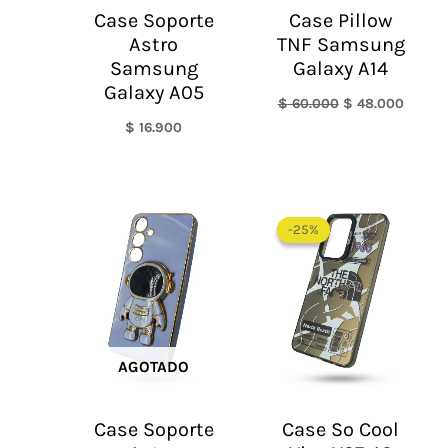
Case Soporte
Case Pillow
Astro
TNF Samsung
Samsung
Galaxy A14
Galaxy A05
$
60.000
$
48.000
$
16.900
El
El
precio
precio
-25%
-25%
original
actual
era:
es:
$ 60.000.
$ 45.0
AGOTADO
Case Soporte
Case So Cool