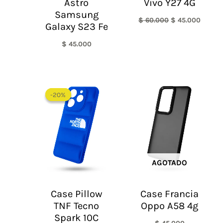
Astro
Vivo Y27 4G
Samsung
$
60.000
$
45.000
Galaxy S23 Fe
$
45.000
El
El
precio
precio
-20%
-20%
original
actual
era:
es:
$ 60.000.
$ 48.000.
AGOTADO
Case Pillow
Case Francia
TNF Tecno
Oppo A58 4g
Spark 10C