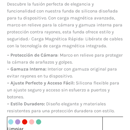
Silicone
precio
precio
Descubre la fusión perfecta de elegancia y
Magsafe
original
actual
funcionalidad con nuestra funda de silicona diseñada
Iphone
era:
es:
para tu dispositivo. Con carga magnética avanzada,
13
$ 65.000.
$ 55.000.
marco en relieve para la cámara y gamuza interna para
Pro
protección contra rayones, esta funda ofrece estilo y
Max
seguridad.- Carga Magnética Rápida: Libérate de cables
cantidad
con la tecnología de carga magnética integrada.
– Protección de Cámara
: Marco en relieve para proteger
la cámara de arañazos y golpes.
– Gamuza Interna:
Interior con gamuza original para
evitar rayones en tu dispositivo.
– Ajuste Perfecto y Acceso Fácil:
Silicona flexible para
un ajuste seguro y acceso sin esfuerzo a puertos y
botones.
– Estilo Duradero:
Diseño elegante y materiales
resistentes para una protección duradera con estilo.
Limpiar