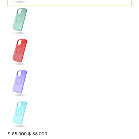
Case
El
El
$
65.000
$
55.000