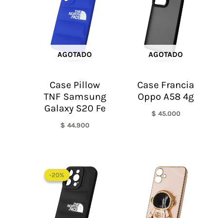
AGOTADO
AGOTADO
Case Pillow
Case Francia
TNF Samsung
Oppo A58 4g
Galaxy S20 Fe
$
45.000
$
44.900
El
El
precio
precio
-20%
-20%
original
actual
era:
es:
$ 60.000.
$ 48.000.