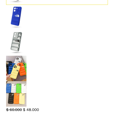
Case
El
El
$
60.000
$
48.000