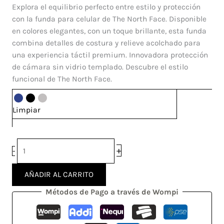
Pillow
precio
precio
Explora el equilibrio perfecto entre estilo y protección
TNF
original
actual
con la funda para celular de The North Face. Disponible
Vivo
era:
es:
en colores elegantes, con un toque brillante, esta funda
Y36
$ 60.000.
$ 48.000.
combina detalles de costura y relieve acolchado para
4G
una experiencia táctil premium. Innovadora protección
cantidad
de cámara sin vidrio templado. Descubre el estilo
funcional de The North Face.
Limpiar
+
-
AÑADIR AL CARRITO
Métodos de Pago a través de Wompi