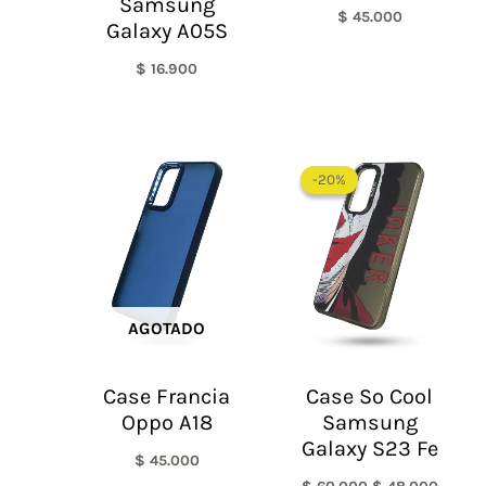
Samsung
$
45.000
Galaxy A05S
$
16.900
El
El
precio
precio
-20%
-20%
original
actual
era:
es:
$ 60.000.
$ 48.0
AGOTADO
Case Francia
Case So Cool
Oppo A18
Samsung
Galaxy S23 Fe
$
45.000