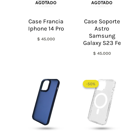
AGOTADO
AGOTADO
Case Francia
Case Soporte
Iphone 14 Pro
Astro
Samsung
$
45.000
Galaxy S23 Fe
$
45.000
Rango
de
-50%
-50%
precios:
desde
$ 30.000
hasta
$ 55.000