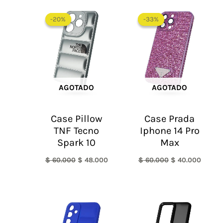
El
El
El
El
precio
precio
precio
precio
-20%
-20%
-33%
-33%
original
actual
original
actual
era:
es:
era:
es:
$ 60.000.
$ 48.000.
$ 60.000.
$ 40.0
AGOTADO
AGOTADO
Case Pillow
Case Prada
TNF Tecno
Iphone 14 Pro
Spark 10
Max
$
60.000
$
48.000
$
60.000
$
40.000