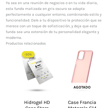
Ya sea en una reunión de negocios o en tu vida diaria,
esta funda matizada en gris oscuro se adapta
perfectamente a cualquier entorno, combinando estilo y
funcionalidad. Dale a tu dispositivo la protección que se
merece con un toque de sofisticación, y deja que esta
funda sea una extensión de tu personalidad elegante y
moderna.
Productos relacionados
El
El
precio
precio
-50%
-50%
original
actual
era:
es:
$ 60.000.
$ 30.000.
AGOTADO
Hidrogel HD
Case Francia