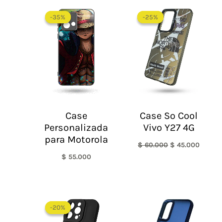
El
El
precio
precio
-35%
-35%
-25%
-25%
original
actual
era:
es:
$ 60.000.
$ 45.0
Case
Case So Cool
Personalizada
Vivo Y27 4G
para Motorola
$
60.000
$
45.000
$
55.000
El
El
precio
precio
-20%
-20%
original
actual
era:
es: