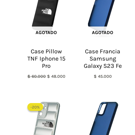
$ 60.000.
$ 48.000.
AGOTADO
AGOTADO
Case Pillow
Case Francia
TNF Iphone 15
Samsung
Pro
Galaxy S23 Fe
$
60.000
$
48.000
$
45.000
El
El
precio
precio
-20%
-20%
original
actual
era:
es:
$ 60.000.
$ 48.000.