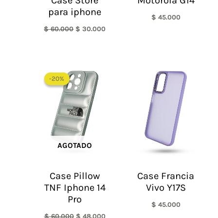
Case Store
Motorola G14
para iphone
$
45.000
$
60.000
$
30.000
El
El
precio
precio
-20%
-20%
original
actual
era:
es:
$ 60.000.
$ 48.000.
AGOTADO
Case Pillow
Case Francia
TNF Iphone 14
Vivo Y17S
Pro
$
45.000
$
60.000
$
48.000