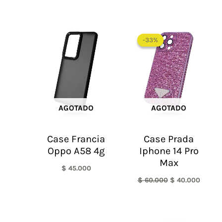
El
El
precio
precio
-33%
-33%
original
actual
era:
es:
$ 60.000.
$ 40.0
AGOTADO
AGOTADO
Case Francia
Case Prada
Oppo A58 4g
Iphone 14 Pro
Max
$
45.000
$
60.000
$
40.000