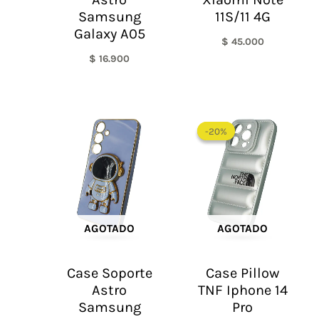
Samsung
11S/11 4G
Galaxy A05
$
45.000
$
16.900
El
El
precio
precio
-20%
-20%
original
actual
era:
es:
$ 60.000.
$ 48.0
AGOTADO
AGOTADO
Case Soporte
Case Pillow
Astro
TNF Iphone 14
Samsung
Pro