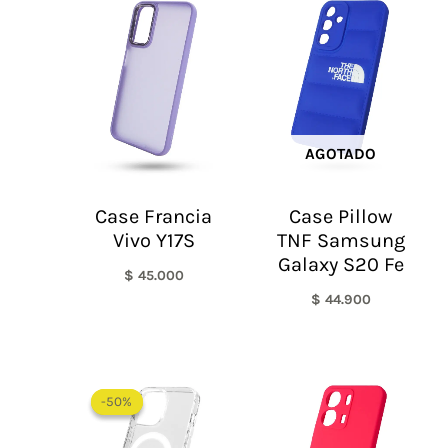
AGOTADO
Case Francia
Case Pillow
Vivo Y17S
TNF Samsung
Galaxy S20 Fe
$
45.000
$
44.900
Rango
de
-50%
-50%
precios:
desde