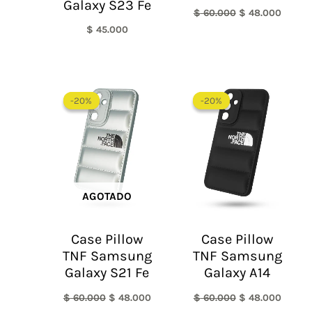
Galaxy S23 Fe
$
60.000
$
48.000
$
45.000
El
El
El
El
precio
precio
precio
precio
-20%
-20%
-20%
-20%
original
actual
original
actual
era:
es:
era:
es:
$ 60.000.
$ 48.000.
$ 60.000.
$ 48.0
AGOTADO
Case Pillow
Case Pillow
TNF Samsung
TNF Samsung
Galaxy S21 Fe
Galaxy A14
$
60.000
$
48.000
$
60.000
$
48.000