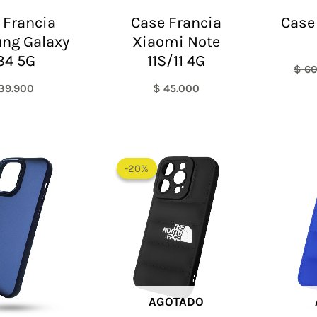
 Francia
Case Francia
Case
ng Galaxy
Xiaomi Note
34 5G
11S/11 4G
$
60
39.900
$
45.000
El
El
precio
precio
-20%
-20%
original
actual
era:
es:
$ 60.000.
$ 48.000.
AGOTADO