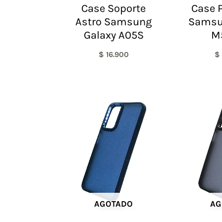
Case Soporte
Case P
Astro Samsung
Samsu
Galaxy A05S
M
$
16.900
$
AGOTADO
AG