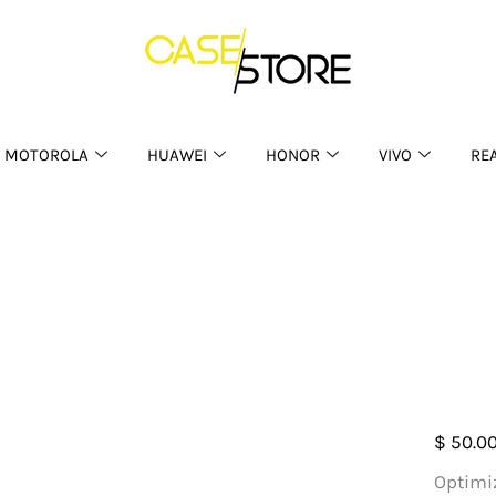
MOTOROLA
HUAWEI
HONOR
VIVO
RE
Case
$
50.0
Maga
Optimi