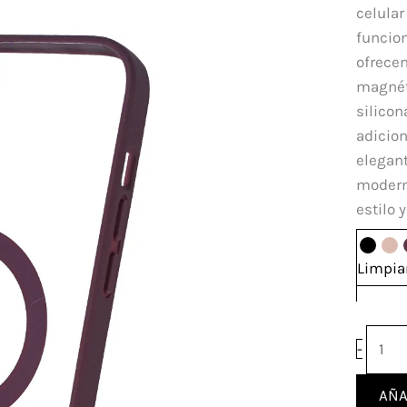
Color
celular
Iphon
funcion
14
ofrecen
Plus
magnéti
canti
silicon
adicion
elegant
moderna
estilo 
Limpia
-
AÑA