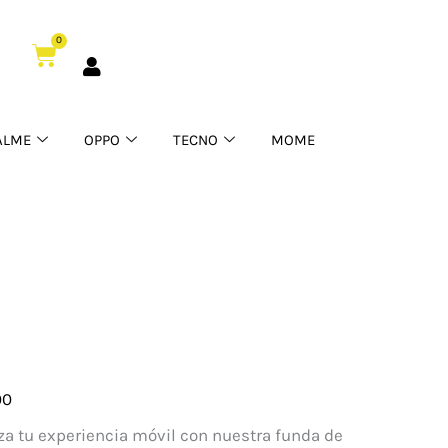
0
Cart
ALME
OPPO
TECNO
MOME
00
fe
za tu experiencia móvil con nuestra funda de