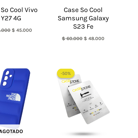
 So Cool Vivo
Case So Cool
Y27 4G
Samsung Galaxy
S23 Fe
.000
$
45.000
$
60.000
$
48.000
El
El
precio
precio
-50%
-50%
original
actual
era:
es:
$ 60.000.
$ 30.000.
AGOTADO