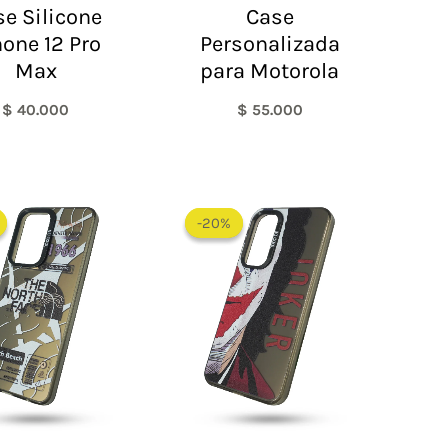
e Silicone
Case
hone 12 Pro
Personalizada
Max
para Motorola
$
40.000
$
55.000
El
El
El
El
precio
precio
precio
precio
-20%
-20%
original
actual
original
actual
era:
es:
era:
es:
$ 60.000.
$ 45.000.
$ 60.000.
$ 48.000.