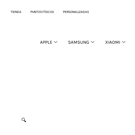
Ir
al
TIENDA
PUNTOS FÍSICOS
PERSONALIZADAS
contenido
APPLE
SAMSUNG
XIAOMI
🔍