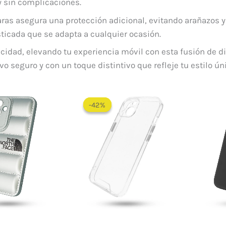
y sin complicaciones.
ras asegura una protección adicional, evitando arañazos y
sticada que se adapta a cualquier ocasión.
ticidad, elevando tu experiencia móvil con esta fusión de 
 seguro y con un toque distintivo que refleje tu estilo úni
El
El
precio
precio
-42%
-42%
original
actual
era:
es:
$ 60.000.
$ 35.000.