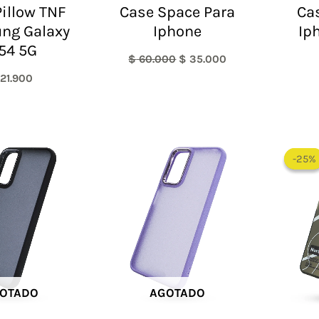
illow TNF
Case Space Para
Cas
ng Galaxy
Iphone
Ip
54 5G
$
60.000
$
35.000
21.900
-25%
-25%
OTADO
AGOTADO