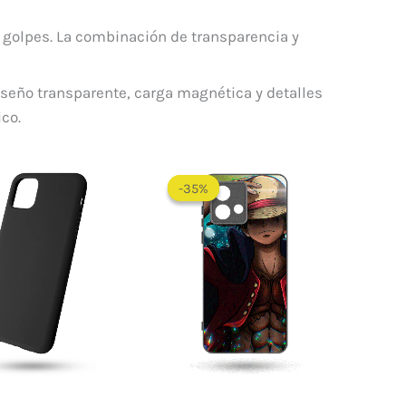
 golpes. La combinación de transparencia y
diseño transparente, carga magnética y detalles
co.
-35%
-35%