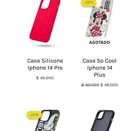
precio
precio
-20%
-20%
original
actual
era:
es:
$ 60.000.
$ 48.0
AGOTADO
Case Silicone
Case So Cool
Iphone 14 Pro
Iphone 14
Plus
$
40.000
$
60.000
$
48.000
El
El
precio
precio
-20%
-20%
original
actual
era:
es:
$ 60.000.
$ 48.000.