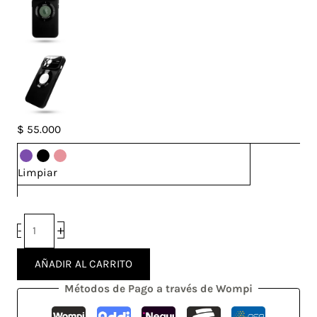
Case
$
55.000
Lens
Iphone
Limpiar
14
Pro
cantidad
+
-
AÑADIR AL CARRITO
Métodos de Pago a través de Wompi