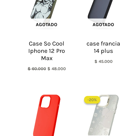
AGOTADO
AGOTADO
Case So Cool
case francia
Iphone 12 Pro
14 plus
Max
$
45.000
$
60.000
$
48.000
El
El
precio
precio
-20%
-20%
original
actual
era:
es:
$ 60.000.
$ 48.0