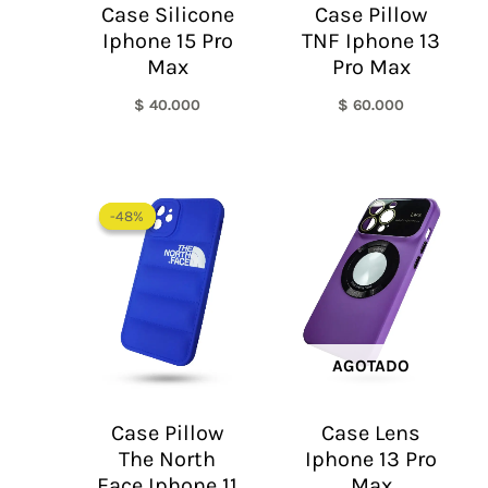
Case Silicone
Case Pillow
Iphone 15 Pro
TNF Iphone 13
Max
Pro Max
$
40.000
$
60.000
El
El
precio
precio
-48%
-48%
original
actual
era:
es:
$ 60.000.
$ 30.990.
AGOTADO
Case Pillow
Case Lens
The North
Iphone 13 Pro
Face Iphone 11
Max