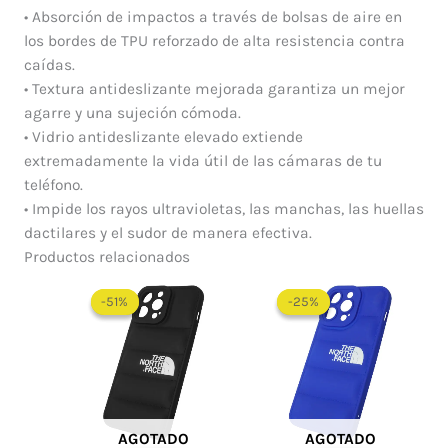
• Absorción de impactos a través de bolsas de aire en
los bordes de TPU reforzado de alta resistencia contra
caídas.
• Textura antideslizante mejorada garantiza un mejor
agarre y una sujeción cómoda.
• Vidrio antideslizante elevado extiende
extremadamente la vida útil de las cámaras de tu
teléfono.
• Impide los rayos ultravioletas, las manchas, las huellas
dactilares y el sudor de manera efectiva.
Productos relacionados
El
El
El
El
precio
precio
precio
precio
-51%
-51%
-25%
-25%
original
actual
original
actual
era:
es:
era:
es:
$ 60.000.
$ 29.450.
$ 60.000.
$ 45.0
AGOTADO
AGOTADO