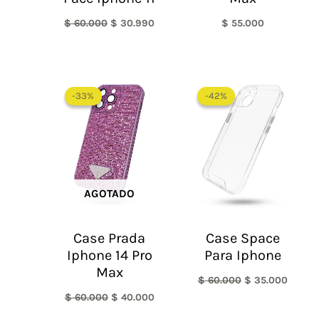
$
60.000
$
30.990
$
55.000
El
El
El
El
precio
precio
precio
precio
-33%
-33%
-42%
-42%
original
actual
original
actual
era:
es:
era:
es:
$ 60.000.
$ 40.000.
$ 60.000.
$ 35.0
AGOTADO
Case Prada
Case Space
Iphone 14 Pro
Para Iphone
Max
$
60.000
$
35.000
$
60.000
$
40.000