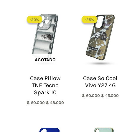
El
El
El
El
precio
precio
precio
precio
-20%
-20%
-25%
-25%
original
actual
original
actual
era:
es:
era:
es:
$ 60.000.
$ 48.000.
$ 60.000.
$ 45.0
AGOTADO
Case Pillow
Case So Cool
TNF Tecno
Vivo Y27 4G
Spark 10
$
60.000
$
45.000
$
60.000
$
48.000