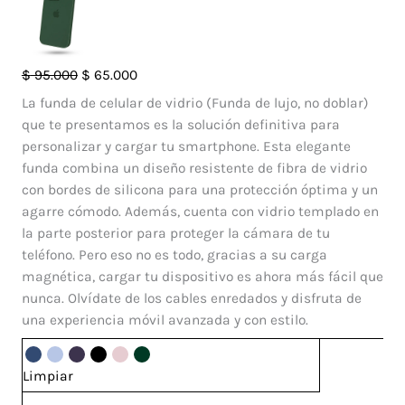
Case
El
El
$
95.000
$
65.000
IOS
precio
precio
La funda de celular de vidrio (Funda de lujo, no doblar)
Glass
original
actual
que te presentamos es la solución definitiva para
Iphone
era:
es:
personalizar y cargar tu smartphone. Esta elegante
15
$ 95.000.
$ 65.000.
funda combina un diseño resistente de fibra de vidrio
Pro
con bordes de silicona para una protección óptima y un
cantidad
agarre cómodo. Además, cuenta con vidrio templado en
la parte posterior para proteger la cámara de tu
teléfono. Pero eso no es todo, gracias a su carga
magnética, cargar tu dispositivo es ahora más fácil que
nunca. Olvídate de los cables enredados y disfruta de
una experiencia móvil avanzada y con estilo.
Limpiar