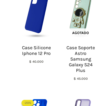
AGOTADO
Case Silicone
Case Soporte
Iphone 12 Pro
Astro
Samsung
$
40.000
Galaxy S24
Plus
$
45.000
El
El
precio
precio
-20%
-20%
original
actual