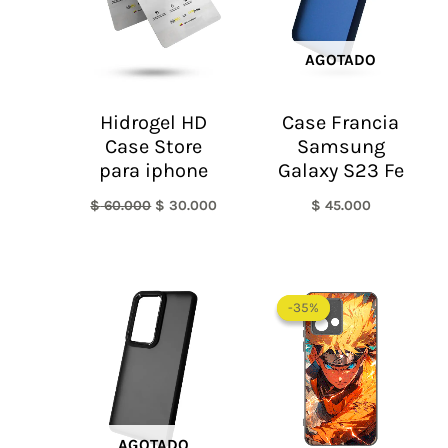
AGOTADO
Hidrogel HD
Case Francia
Case Store
Samsung
para iphone
Galaxy S23 Fe
$
60.000
$
30.000
$
45.000
-35%
-35%
AGOTADO