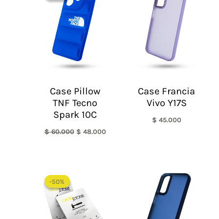
era:
es:
$ 60.000.
$ 48.000.
Case Pillow
Case Francia
TNF Tecno
Vivo Y17S
Spark 10C
$
45.000
$
60.000
$
48.000
El
El
precio
precio
-50%
-50%
original
actual
era:
es:
$ 60.000.
$ 30.000.