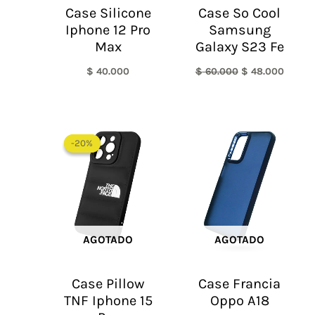
Case Silicone
Case So Cool
Iphone 12 Pro
Samsung
Max
Galaxy S23 Fe
$
40.000
$
60.000
$
48.000
El
El
precio
precio
-20%
-20%
original
actual
era:
es:
$ 60.000.
$ 48.000.
AGOTADO
AGOTADO
Case Pillow
Case Francia
TNF Iphone 15
Oppo A18