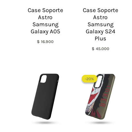
Case Soporte
Case Soporte
Astro
Astro
Samsung
Samsung
Galaxy A05
Galaxy S24
Plus
$
16.900
$
45.000
El
El
precio
precio
-20%
-20%
original
actual
era:
es:
$ 60.000.
$ 48.0