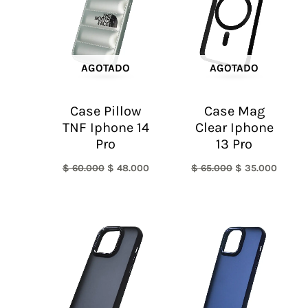
$ 60.000.
$ 48.000.
$ 65.000.
$ 35.0
AGOTADO
AGOTADO
Case Pillow
Case Mag
TNF Iphone 14
Clear Iphone
Pro
13 Pro
$
60.000
$
48.000
$
65.000
$
35.000