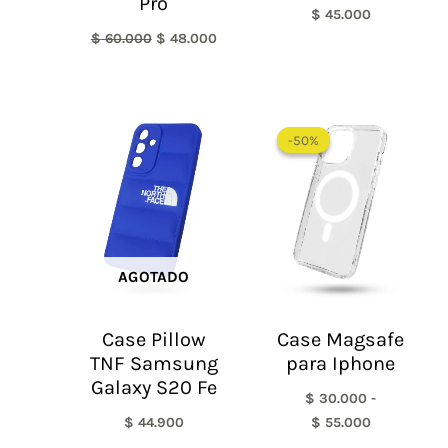
Pro
$
45.000
$
60.000
$
48.000
Rango
de
-50%
-50%
precios:
desde
$ 30.000
hasta
$ 55.000
AGOTADO
Case Pillow
Case Magsafe
TNF Samsung
para Iphone
Galaxy S20 Fe
$
30.000
-
$
44.900
$
55.000