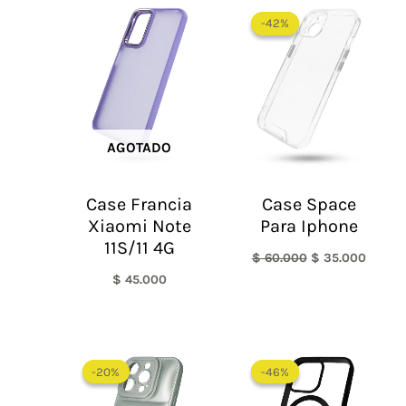
El
El
precio
precio
-42%
-42%
original
actual
era:
es:
$ 60.000.
$ 35.0
AGOTADO
Case Francia
Case Space
Xiaomi Note
Para Iphone
11S/11 4G
$
60.000
$
35.000
$
45.000
El
El
El
El
precio
precio
precio
precio
-20%
-20%
-46%
-46%
original
actual
original
actual
era:
es:
era:
es: