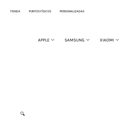
Ir
al
TIENDA
PUNTOS FÍSICOS
PERSONALIZADAS
contenido
APPLE
SAMSUNG
XIAOMI
🔍