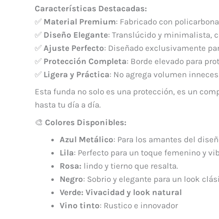
Características Destacadas:
✅
Material Premium
: Fabricado con policarbona
✅
Diseño Elegante
: Translúcido y minimalista,
✅
Ajuste Perfecto
: Diseñado exclusivamente para
✅
Protección Completa
: Borde elevado para pro
✅
Ligera y Práctica
: No agrega volumen innecesar
Esta funda no solo es una protección, es un comp
hasta tu día a día.
🎨
Colores Disponibles:
Azul Metálico
: Para los amantes del dise
Lila
: Perfecto para un toque femenino y vib
Rosa:
lindo y tierno que resalta.
Negro
: Sobrio y elegante para un look clás
Verde: Vivacidad y look natural
Vino tinto
: Rustico e innovador