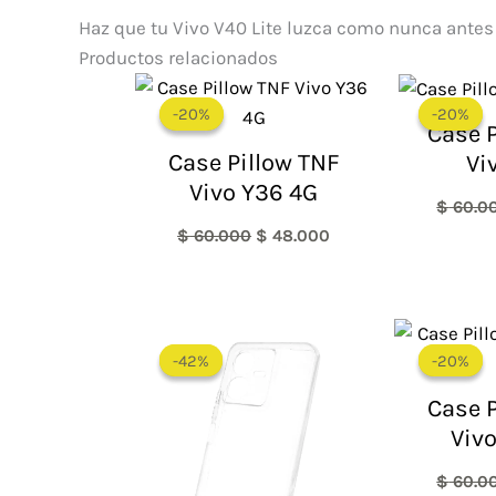
Haz que tu Vivo V40 Lite luzca como nunca antes
Productos relacionados
El
El
precio
precio
-20%
-20%
-20%
-20%
original
actual
Case P
era:
es:
Case Pillow TNF
Vi
$ 60.000.
$ 48.000.
Vivo Y36 4G
$
60.0
$
60.000
$
48.000
El
El
precio
precio
-42%
-42%
-20%
-20%
original
actual
era:
es:
Case P
$ 60.000.
$ 35.000.
Vivo
$
60.0