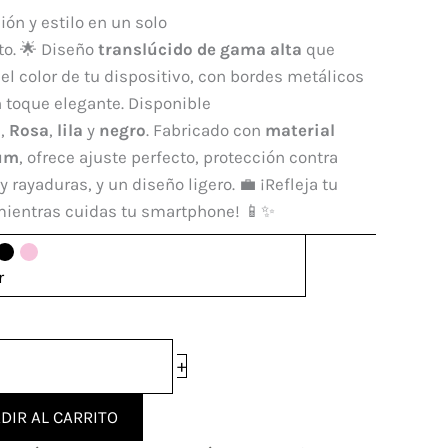
ión y estilo en un solo
to. 🌟 Diseño
translúcido de gama alta
que
 el color de tu dispositivo, con bordes metálicos
dad
 toque elegante. Disponible
l
,
Rosa
,
lila
y
negro
. Fabricado con
material
um
, ofrece ajuste perfecto, protección contra
y rayaduras, y un diseño ligero. 💼 ¡Refleja tu
 mientras cuidas tu smartphone! 📱✨
r
+
DIR AL CARRITO