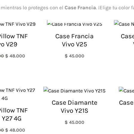
 mientras lo proteges con el
Case Francia
. ¡Elige tu color
AGOTADO
El
El
precio
precio
original
actual
illow TNF
Case Francia
Case
era:
es:
vo V29
Vivo V25
$ 60.000.
$ 48.000.
00
$
48.000
$
45.000
El
El
precio
precio
original
actual
Case Diamante
Case
era:
es:
illow TNF
Vivo Y21S
$ 60.000.
$ 48.000.
 Y27 4G
$
45.000
00
$
48.000