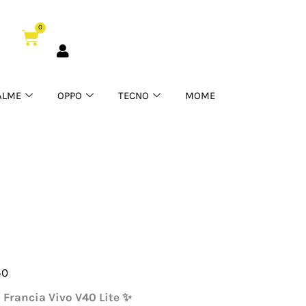
0
Cart
ALME
OPPO
TECNO
MOME
50
ia
 Francia Vivo V40 Lite ✨