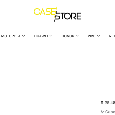
MOTOROLA
HUAWEI
HONOR
VIVO
RE
Case
$
29.4
Franc
✨ Case