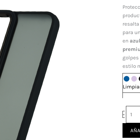
Vivo
Protecc
V40
produc
Lite
resalta
canti
para un
en
azu
premi
golpes 
estilo
Limpia
-
AÑA