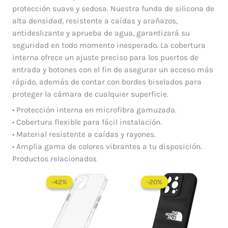
protección suave y sedosa. Nuestra funda de silicona de
alta densidad, resistente a caídas y arañazos,
antideslizante y aprueba de agua, garantizará su
seguridad en todo momento inesperado. La cobertura
interna ofrece un ajuste preciso para los puertos de
entrada y botones con el fin de asegurar un acceso más
rápido, además de contar con bordes biselados para
proteger la cámara de cualquier superficie.
• Protección interna en microfibra gamuzada.
• Cobertura flexible para fácil instalación.
• Material resistente a caídas y rayones.
• Amplia gama de colores vibrantes a tu disposición.
Productos relacionados
El
El
El
El
precio
precio
precio
precio
-42%
-42%
-20%
-20%
original
actual
original
actual
era:
es:
era:
es:
$ 60.000.
$ 35.000.
$ 60.000.
$ 48.0