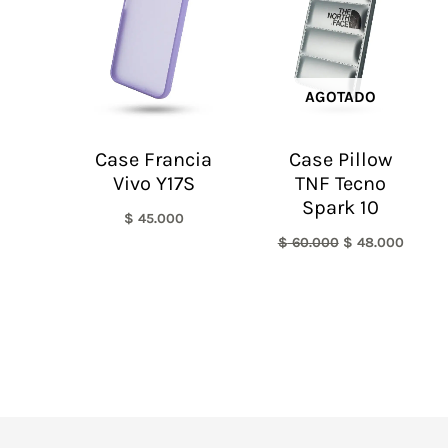
$ 60.000.
$ 48.0
AGOTADO
Case Francia
Case Pillow
Vivo Y17S
TNF Tecno
Spark 10
$
45.000
$
60.000
$
48.000