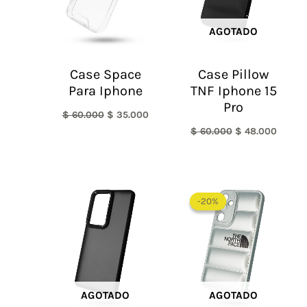
AGOTADO
Case Space
Case Pillow
Para Iphone
TNF Iphone 15
Pro
$
60.000
$
35.000
$
60.000
$
48.000
El
El
precio
precio
-20%
-20%
original
actual
era:
es:
$ 60.000.
$ 48.0
AGOTADO
AGOTADO