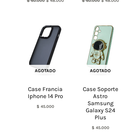
$
60.000
$
48.000
$
60.000
$
48.000
AGOTADO
AGOTADO
Case Francia
Case Soporte
Iphone 14 Pro
Astro
Samsung
$
45.000
Galaxy S24
Plus
$
45.000