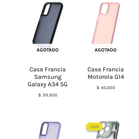
AGOTADO
AGOTADO
Case Francia
Case Francia
Samsung
Motorola G14
Galaxy A34 5G
$
45.000
$
39.900
El
El
precio
precio
-20%
-20%
original
actual
era:
es: