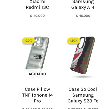
Xiaomi
Samsung
Redmi 13C
Galaxy A14
$
40.000
$
45.000
El
El
El
El
precio
precio
precio
precio
-20%
-20%
-20%
-20%
original
actual
original
actual
era:
es:
era:
es:
$ 60.000.
$ 48.000.
$ 60.000.
$ 48.0
AGOTADO
Case Pillow
Case So Cool
TNF Iphone 14
Samsung
Pro
Galaxy S23 Fe