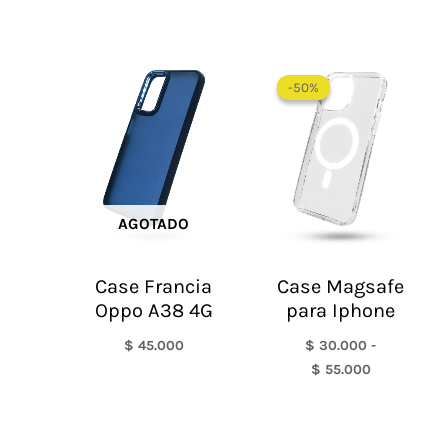
Rango
de
-50%
-50%
precios:
desde
$ 30.000
hasta
$ 55.000
AGOTADO
Case Francia
Case Magsafe
Oppo A38 4G
para Iphone
$
45.000
$
30.000
-
$
55.000