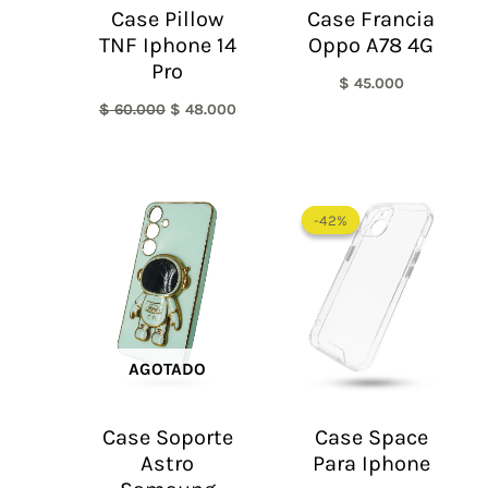
Case Pillow
Case Francia
TNF Iphone 14
Oppo A78 4G
Pro
$
45.000
$
60.000
$
48.000
El
El
precio
precio
-42%
-42%
original
actual
era:
es:
$ 60.000.
$ 35.0
AGOTADO
Case Soporte
Case Space
Astro
Para Iphone