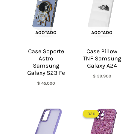
AGOTADO
AGOTADO
Case Soporte
Case Pillow
Astro
TNF Samsung
Samsung
Galaxy A24
Galaxy S23 Fe
$
39.900
$
45.000
El
El
precio
precio
-33%
-33%
original
actual
era:
es:
$ 60.000.
$ 40.0