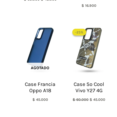
$
16.900
El
El
precio
precio
-25%
-25%
original
actual
era:
es:
$ 60.000.
$ 45.0
AGOTADO
Case Francia
Case So Cool
Oppo A18
Vivo Y27 4G
$
45.000
$
60.000
$
45.000