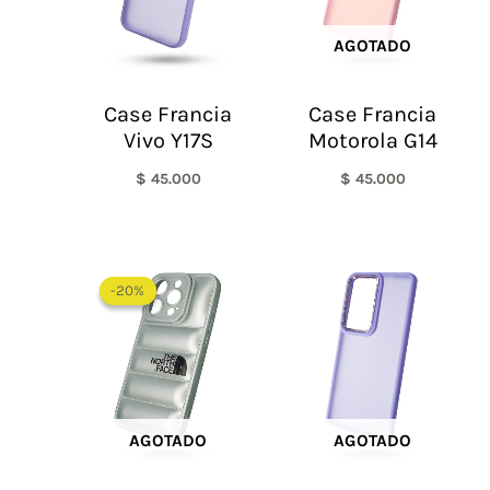
AGOTADO
Case Francia
Case Francia
Vivo Y17S
Motorola G14
$
45.000
$
45.000
El
El
precio
precio
-20%
-20%
original
actual
era:
es:
$ 60.000.
$ 48.000.
AGOTADO
AGOTADO