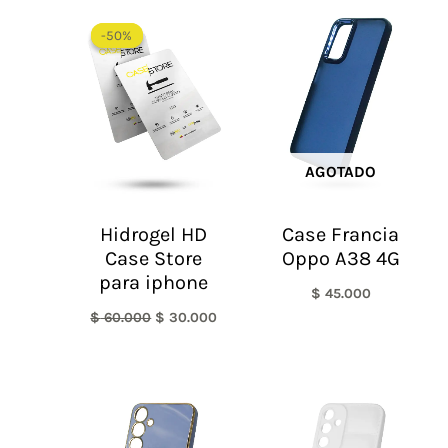
El
El
precio
precio
-50%
-50%
original
actual
era:
es:
$ 60.000.
$ 30.000.
AGOTADO
Hidrogel HD
Case Francia
Case Store
Oppo A38 4G
para iphone
$
45.000
$
60.000
$
30.000