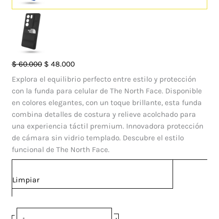
Case
El
El
$
60.000
$
48.000
Pillow
precio
precio
Explora el equilibrio perfecto entre estilo y protección
TNF
original
actual
con la funda para celular de The North Face. Disponible
Vivo
era:
es:
en colores elegantes, con un toque brillante, esta funda
V29
$ 60.000.
$ 48.000.
combina detalles de costura y relieve acolchado para
cantidad
una experiencia táctil premium. Innovadora protección
de cámara sin vidrio templado. Descubre el estilo
funcional de The North Face.
Limpiar