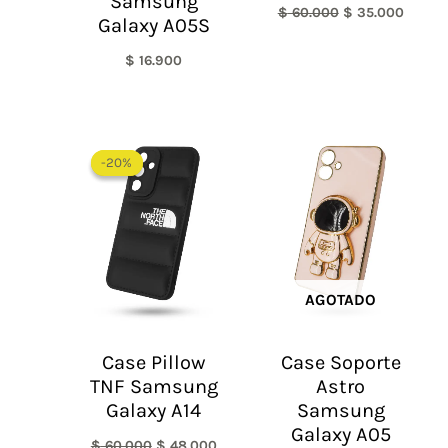
Samsung
$
60.000
$
35.000
Galaxy A05S
$
16.900
El
El
precio
precio
-20%
-20%
original
actual
era:
es:
$ 60.000.
$ 48.000.
AGOTADO
Case Pillow
Case Soporte
TNF Samsung
Astro
Galaxy A14
Samsung
Galaxy A05
$
60.000
$
48.000