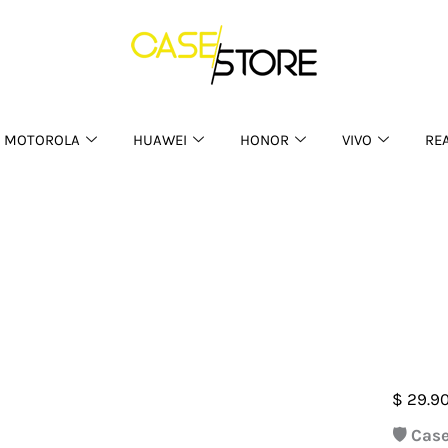
MOTOROLA
HUAWEI
HONOR
VIVO
RE
Case
$
29.9
Franc
🛡️ Ca