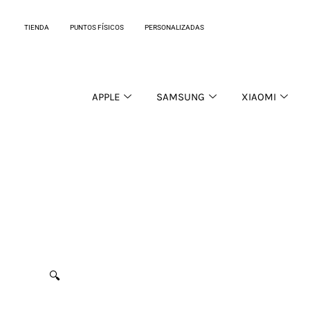
Ir
al
TIENDA
PUNTOS FÍSICOS
PERSONALIZADAS
contenido
APPLE
SAMSUNG
XIAOMI
🔍