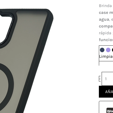
Mags
Brinda 
Sams
case m
S25
agua
,
Ultra
compat
canti
rápida 
funcio
Limpia
-
AÑA