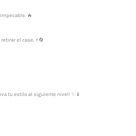
 impecable. 🔥
retirar el case. ⚡🔄
leva tu estilo al siguiente nivel! ✨📱