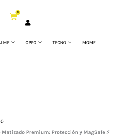
0
Cart
ALME
OPPO
TECNO
MOME
00
ia
se Matizado Premium: Protección y MagSafe ⚡