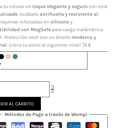
afe
a tu celular un
toque elegante y seguro
con este
ung
atizado
. Acabado
antihuella y resistente al
 esquinas reforzadas en
silicona
y
ibilidad con MagSafe
para carga inalámbrica
dad
⚡. Protección total con un diseño
moderno y
nal
. ¡Lleva tu estilo al siguiente nivel! 🚀📱
r
+
DIR AL CARRITO
Métodos de Pago a través de Wompi