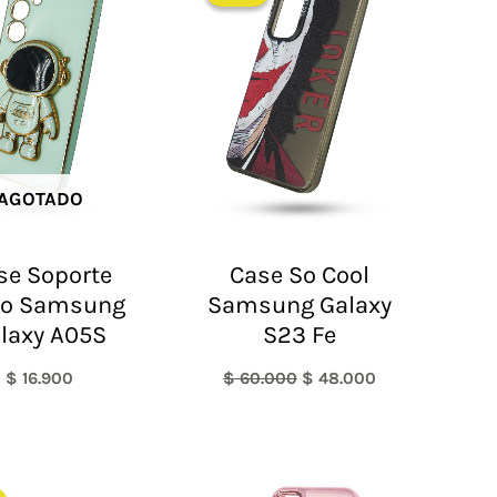
era:
es:
$ 60.000.
$ 48.000.
AGOTADO
se Soporte
Case So Cool
ro Samsung
Samsung Galaxy
laxy A05S
S23 Fe
$
16.900
$
60.000
$
48.000
El
El
precio
precio