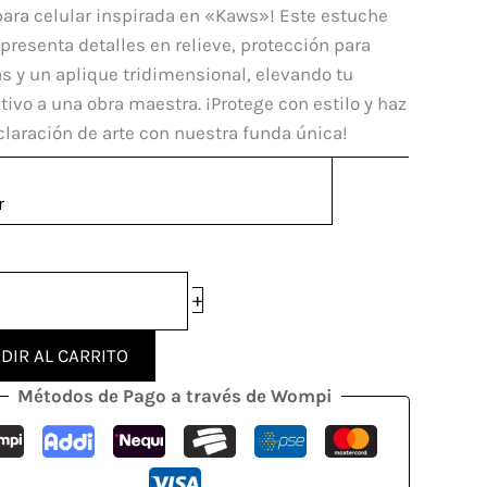
e
ara celular inspirada en «Kaws»! Este estuche
presenta detalles en relieve, protección para
 y un aplique tridimensional, elevando tu
dad
tivo a una obra maestra. ¡Protege con estilo y haz
laración de arte con nuestra funda única!
r
+
DIR AL CARRITO
Métodos de Pago a través de Wompi