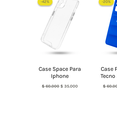
-42%
-42%
-20%
-20%
original
actual
era:
es:
$ 60.000.
$ 35.000.
Case Space Para
Case P
Iphone
Tecno 
$
60.000
$
35.000
$
60.0
El
El