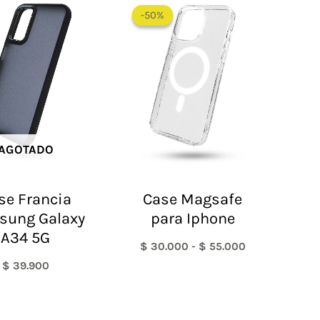
de
-50%
-50%
precios:
desde
$ 30.000
hasta
$ 55.000
AGOTADO
se Francia
Case Magsafe
sung Galaxy
para Iphone
A34 5G
$
30.000
-
$
55.000
$
39.900