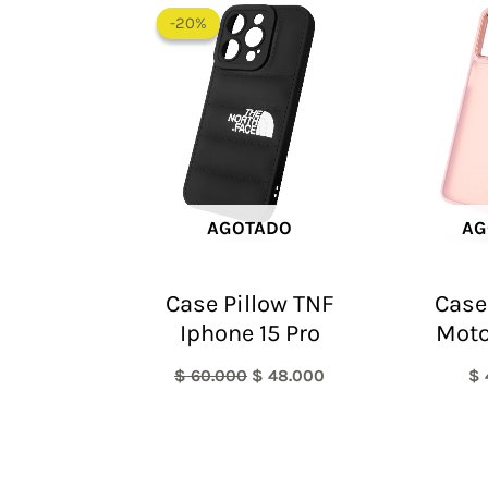
precio
precio
-20%
-20%
original
actual
era:
es:
$ 60.000.
$ 48.000.
AGOTADO
AG
Case Pillow TNF
Case
Iphone 15 Pro
Moto
$
60.000
$
48.000
$