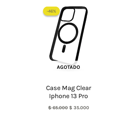
El
El
precio
precio
-46%
-46%
original
actual
era:
es:
$ 65.000.
$ 35.000.
AGOTADO
Case Mag Clear
Iphone 13 Pro
$
65.000
$
35.000