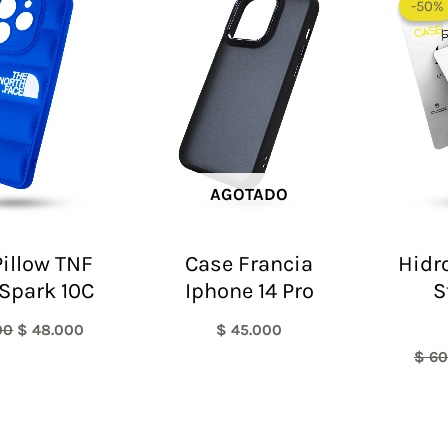
-50%
-50%
original
actual
era:
es:
$ 60.000.
$ 48.000.
AGOTADO
illow TNF
Case Francia
Hidr
Spark 10C
Iphone 14 Pro
S
00
$
48.000
$
45.000
$
60