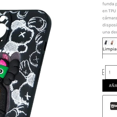
Iphon
funda p
14
en TPU 
Pro
cámaras
canti
disposi
una dec
Limpia
-
AÑA