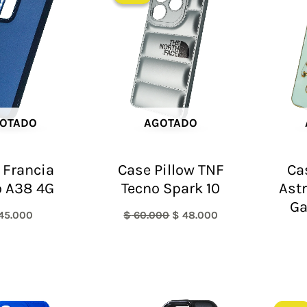
era:
es:
$ 60.000.
$ 48.000.
OTADO
AGOTADO
 Francia
Case Pillow TNF
Ca
 A38 4G
Tecno Spark 10
Ast
Ga
45.000
$
60.000
$
48.000
El
El
precio
precio