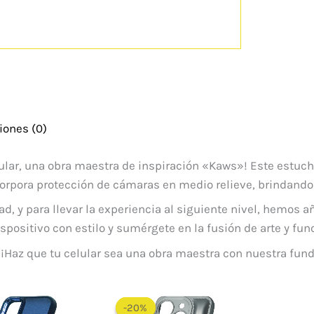
iones (0)
ular, una obra maestra de inspiración «Kaws»! Este estuche
orpora protección de cámaras en medio relieve, brindando u
dad, y para llevar la experiencia al siguiente nivel, hemos
spositivo con estilo y sumérgete en la fusión de arte y fun
. ¡Haz que tu celular sea una obra maestra con nuestra fu
El
El
precio
precio
-20%
-20%
original
actual