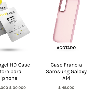
original
actual
era:
es:
$ 60.000.
$ 30.000.
AGOTADO
ogel HD Case
Case Francia
tore para
Samsung Galaxy
iphone
A14
.000
$
30.000
$
45.000
Rango