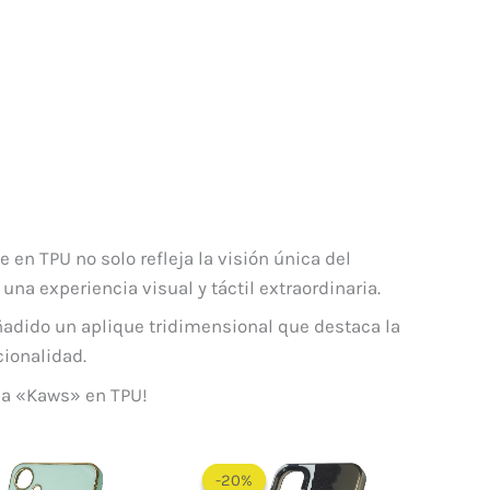
 en TPU no solo refleja la visión única del
na experiencia visual y táctil extraordinaria.
 añadido un aplique tridimensional que destaca la
cionalidad.
nda «Kaws» en TPU!
El
El
precio
precio
-20%
-20%
original
actual