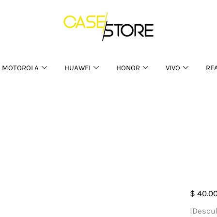
MOTOROLA
HUAWEI
HONOR
VIVO
RE
Case
$
40.0
Kaws
¡Descub