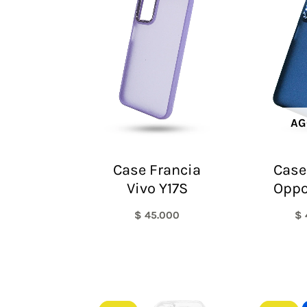
AG
Case Francia
Case
Vivo Y17S
Oppo
$
45.000
$
El
El
precio
precio