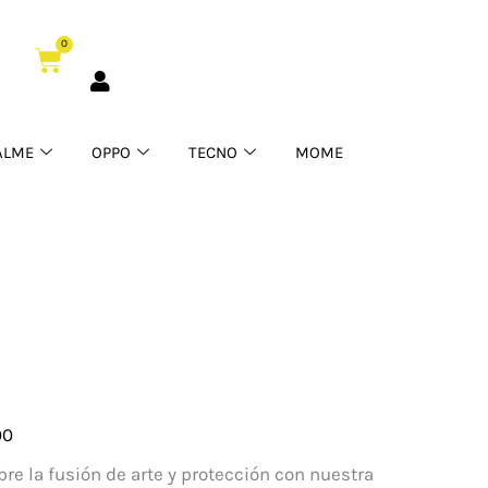
0
Cart
ALME
OPPO
TECNO
MOME
00
re la fusión de arte y protección con nuestra