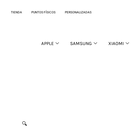
Ir
al
TIENDA
PUNTOS FÍSICOS
PERSONALIZADAS
contenido
APPLE
SAMSUNG
XIAOMI
🔍