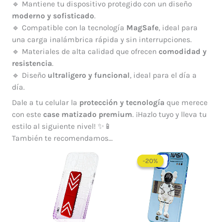
🔹 Mantiene tu dispositivo protegido con un diseño
moderno y sofisticado
.
🔹 Compatible con la tecnología
MagSafe
, ideal para
una carga inalámbrica rápida y sin interrupciones.
🔹 Materiales de alta calidad que ofrecen
comodidad y
resistencia
.
🔹 Diseño
ultraligero y funcional
, ideal para el día a
día.
Dale a tu celular la
protección y tecnología
que merece
con este
case matizado premium
. ¡Hazlo tuyo y lleva tu
estilo al siguiente nivel! ✨📱
También te recomendamos…
El
El
precio
precio
-20%
-20%
original
actual
era:
es:
$ 50.000.
$ 40.0