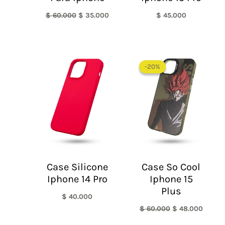
$
60.000
$
35.000
$
45.000
El
El
precio
precio
-20%
-20%
original
actual
era:
es:
$ 60.000.
$ 48.0
Case Silicone
Case So Cool
Iphone 14 Pro
Iphone 15
Plus
$
40.000
$
60.000
$
48.000