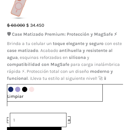
Case
El
El
$
60.000
$
34.450
Francia
precio
precio
🛡️ Case Matizado Premium: Protección y MagSafe ⚡
Magsafe
original
actual
Brinda a tu celular un
toque elegante y seguro
con este
Iphone
era:
es:
case matizado
. Acabado
antihuella y resistente al
13
$ 60.000.
$ 34.450.
agua
, esquinas reforzadas en
silicona
y
cantidad
compatibilidad con MagSafe
para carga inalámbrica
rápida ⚡. Protección total con un diseño
moderno y
funcional
. ¡Lleva tu estilo al siguiente nivel! 🚀📱
Limpiar
+
-