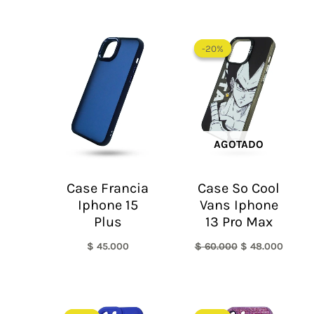
El
El
precio
precio
-20%
-20%
original
actual
era:
es:
$ 60.000.
$ 48.0
AGOTADO
Case Francia
Case So Cool
Iphone 15
Vans Iphone
Plus
13 Pro Max
$
45.000
$
60.000
$
48.000
El
El
El
El
precio
precio
precio
precio