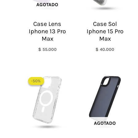
AGOTADO
Case Lens
Case Sol
Iphone 13 Pro
Iphone 15 Pro
Max
Max
$
55.000
$
40.000
Rango
de
-50%
-50%
precios:
desde
$ 30.000
hasta
$ 55.000
AGOTADO