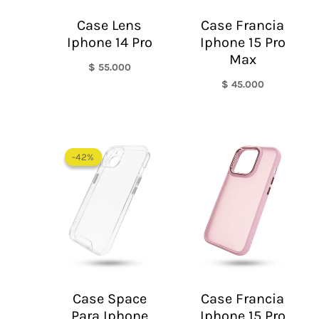
Case Lens
Case Francia
Iphone 14 Pro
Iphone 15 Pro
Max
$
55.000
$
45.000
El
El
precio
precio
-42%
-42%
original
actual
era:
es:
$ 60.000.
$ 35.000.
Case Space
Case Francia
Para Iphone
Iphone 15 Pro