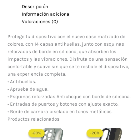
Descripción
Información adicional
Valoraciones (0)
Protege tu dispositivo con el nuevo case matizado de
colores, con 14 capas antihuellas, junto con esquinas
reforzadas de borde en silicona, que absorben los
impactos y las vibraciones. Disfruta de una sensación
confortable y suave sin que se te resbale el dispositivo,
una experiencia completa.
• Antihuellas.
• Aprueba de agua.
• Esquinas reforzadas Antichoque con borde de silicona.
• Entradas de puertos y botones con ajuste exacto.
• Borde de cámara biselado en tonos metálicos.
Productos relacionados
El
El
El
El
precio
precio
precio
precio
-20%
-20%
-20%
-20%
original
actual
original
actual