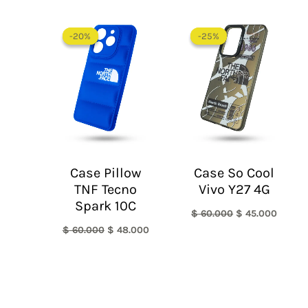
El
El
El
El
precio
precio
precio
precio
-20%
-20%
-25%
-25%
original
actual
original
actual
era:
es:
era:
es:
$ 60.000.
$ 48.000.
$ 60.000.
$ 45.0
Case Pillow
Case So Cool
TNF Tecno
Vivo Y27 4G
Spark 10C
$
60.000
$
45.000
$
60.000
$
48.000