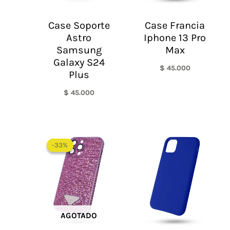
Case Soporte
Case Francia
Astro
Iphone 13 Pro
Samsung
Max
Galaxy S24
$
45.000
Plus
$
45.000
El
El
precio
precio
-33%
-33%
original
actual
era:
es:
$ 60.000.
$ 40.000.
AGOTADO