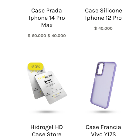
Case Prada
Case Silicone
Iphone 14 Pro
Iphone 12 Pro
Max
$
40.000
$
60.000
$
40.000
El
El
precio
precio
-50%
-50%
original
actual
era:
es:
$ 60.000.
$ 30.000.
Hidrogel HD
Case Francia
Case Store
Vivo Y17S