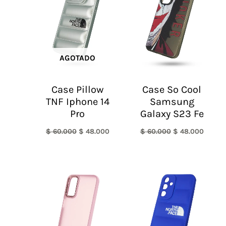
era:
es:
era:
es:
$ 60.000.
$ 48.000.
$ 60.000.
$ 48.0
AGOTADO
Case Pillow
Case So Cool
TNF Iphone 14
Samsung
Pro
Galaxy S23 Fe
$
60.000
$
48.000
$
60.000
$
48.000