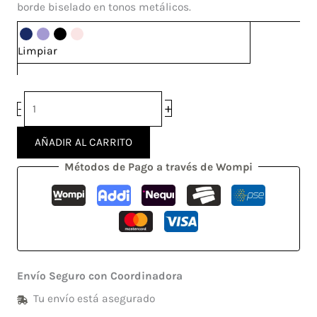
Max
borde biselado en tonos metálicos.
cantidad
Limpiar
+
-
AÑADIR AL CARRITO
Métodos de Pago a través de Wompi
Envío Seguro con Coordinadora
Tu envío está asegurado