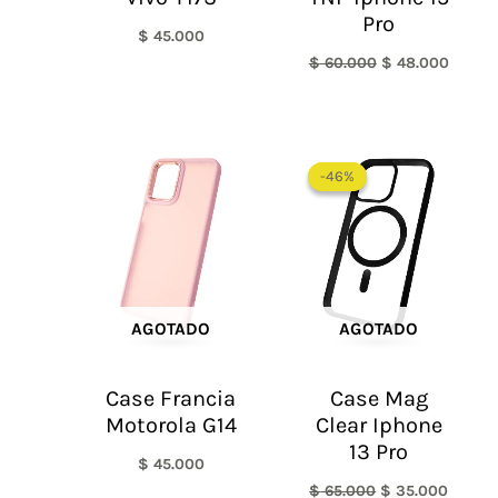
Pro
$
45.000
$
60.000
$
48.000
El
El
precio
precio
-46%
-46%
original
actual
era:
es:
$ 65.000.
$ 35.0
AGOTADO
AGOTADO
Case Francia
Case Mag
Motorola G14
Clear Iphone
13 Pro
$
45.000
$
65.000
$
35.000