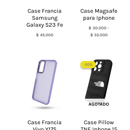
Case Francia
Case Magsafe
Samsung
para Iphone
Galaxy S23 Fe
$
30.000
-
$
45.000
$
55.000
El
El
precio
precio
-20%
-20%
original
actual
era:
es:
$ 60.000.
$ 48.0
AGOTADO
Case Francia
Case Pillow
Vivo Y17S
TNF Iphone 15