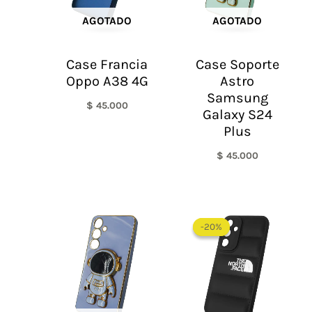
AGOTADO
AGOTADO
Case Francia
Case Soporte
Oppo A38 4G
Astro
Samsung
$
45.000
Galaxy S24
Plus
$
45.000
El
El
precio
precio
-20%
-20%
original
actual
era:
es:
$ 60.000.
$ 48.0