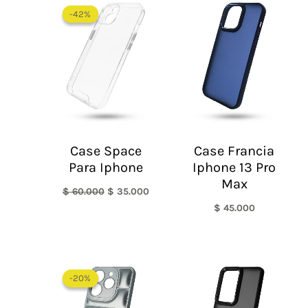
precio
precio
-42%
-42%
original
actual
era:
es:
$ 60.000.
$ 35.000.
Case Space
Case Francia
Para Iphone
Iphone 13 Pro
Max
$
60.000
$
35.000
$
45.000
El
El
precio
precio
-20%
-20%
original
actual
era:
es: