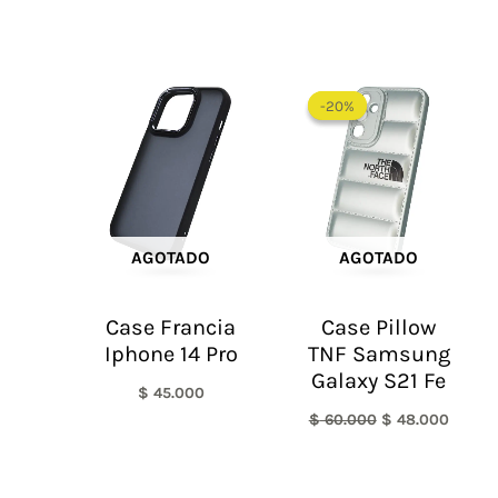
El
El
precio
precio
-20%
-20%
original
actual
era:
es:
$ 60.000.
$ 48.0
AGOTADO
AGOTADO
Case Francia
Case Pillow
Iphone 14 Pro
TNF Samsung
Galaxy S21 Fe
$
45.000
$
60.000
$
48.000