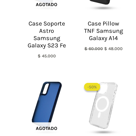
AGOTADO
Case Soporte
Case Pillow
Astro
TNF Samsung
Samsung
Galaxy A14
Galaxy S23 Fe
$
60.000
$
48.000
$
45.000
Rango
de
-50%
-50%
precios:
desde
$ 30.000
hasta
$ 55.000
AGOTADO