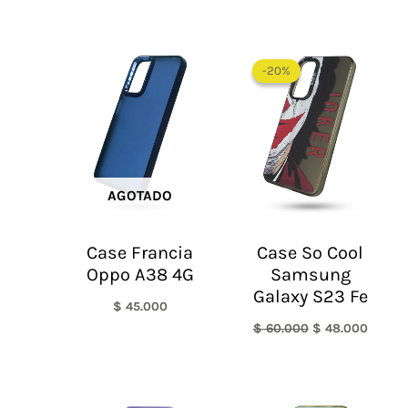
El
El
precio
precio
-20%
-20%
original
actual
era:
es:
$ 60.000.
$ 48.0
AGOTADO
Case Francia
Case So Cool
Oppo A38 4G
Samsung
Galaxy S23 Fe
$
45.000
$
60.000
$
48.000