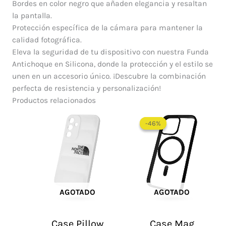
Bordes en color negro que añaden elegancia y resaltan
la pantalla.
Protección específica de la cámara para mantener la
calidad fotográfica.
Eleva la seguridad de tu dispositivo con nuestra Funda
Antichoque en Silicona, donde la protección y el estilo se
unen en un accesorio único. ¡Descubre la combinación
perfecta de resistencia y personalización!
Productos relacionados
El
El
precio
precio
-46%
-46%
original
actual
era:
es:
$ 65.000.
$ 35.0
AGOTADO
AGOTADO
Case Pillow
Case Mag