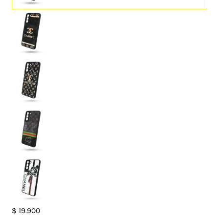
Case
$
19.900