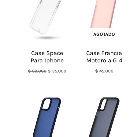
era:
es:
$ 60.000.
$ 35.000.
AGOTADO
Case Space
Case Francia
Para Iphone
Motorola G14
$
60.000
$
35.000
$
45.000