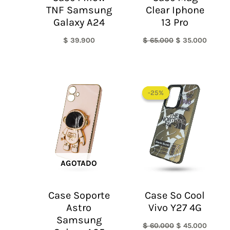
TNF Samsung
Clear Iphone
Galaxy A24
13 Pro
$
39.900
$
65.000
$
35.000
El
El
precio
precio
-25%
-25%
original
actual
era:
es:
$ 60.000.
$ 45.0
AGOTADO
Case Soporte
Case So Cool
Astro
Vivo Y27 4G
Samsung
$
60.000
$
45.000