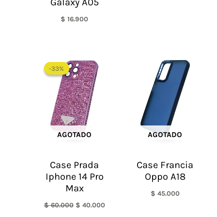
Galaxy A05
$
16.900
El
El
precio
precio
-33%
-33%
original
actual
era:
es:
$ 60.000.
$ 40.000.
AGOTADO
AGOTADO
Case Prada
Case Francia
Iphone 14 Pro
Oppo A18
Max
$
45.000
$
60.000
$
40.000