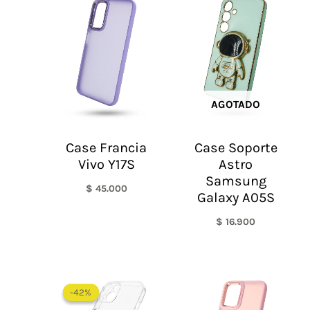
AGOTADO
Case Francia
Case Soporte
Vivo Y17S
Astro
Samsung
$
45.000
Galaxy A05S
$
16.900
El
El
precio
precio
-42%
-42%
original
actual