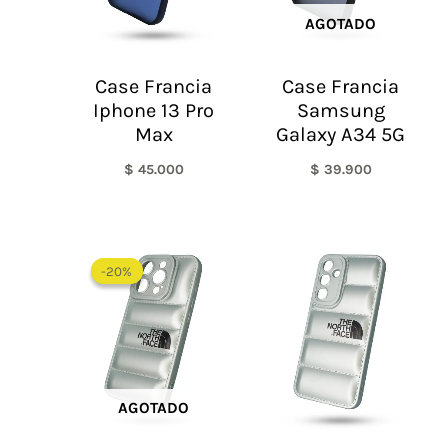
AGOTADO
Case Francia
Case Francia
Iphone 13 Pro
Samsung
Max
Galaxy A34 5G
$
45.000
$
39.900
El
El
precio
precio
-20%
-20%
original
actual
era:
es:
$ 60.000.
$ 48.000.
AGOTADO