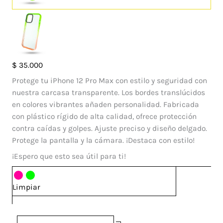
Case
$
35.000
Damara
Protege tu iPhone 12 Pro Max con estilo y seguridad con
Iphone
nuestra carcasa transparente. Los bordes translúcidos
12
en colores vibrantes añaden personalidad. Fabricada
Pro
con plástico rígido de alta calidad, ofrece protección
Max
contra caídas y golpes. Ajuste preciso y diseño delgado.
cantidad
Protege la pantalla y la cámara. ¡Destaca con estilo!
¡Espero que esto sea útil para ti!
Limpiar