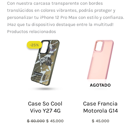
Con nuestra carcasa transparente con bordes
translúcidos en colores vibrantes, podrás proteger y
personalizar tu iPhone 12 Pro Max con estilo y confianza.
¡Haz que tu dispositivo destaque entre la multitud!
Productos relacionados
El
El
precio
precio
-25%
-25%
original
actual
era:
es:
$ 60.000.
$ 45.000.
AGOTADO
Case So Cool
Case Francia
Vivo Y27 4G
Motorola G14
$
60.000
$
45.000
$
45.000