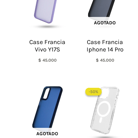
AGOTADO
Case Francia
Case Francia
Vivo Y17S
Iphone 14 Pro
$
45.000
$
45.000
Rango
de
-50%
-50%
precios:
desde
$ 30.000
hasta
$ 55.000
AGOTADO