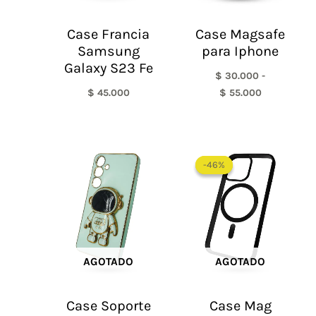
Case Francia
Case Magsafe
Samsung
para Iphone
Galaxy S23 Fe
$
30.000
-
$
45.000
$
55.000
El
El
precio
precio
-46%
-46%
original
actual
era:
es:
$ 65.000.
$ 35.0
AGOTADO
AGOTADO
Case Soporte
Case Mag