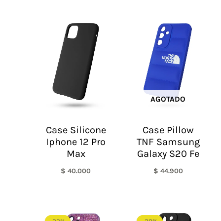
AGOTADO
Case Silicone
Case Pillow
Iphone 12 Pro
TNF Samsung
Max
Galaxy S20 Fe
$
40.000
$
44.900
El
El
El
El
precio
precio
precio
precio