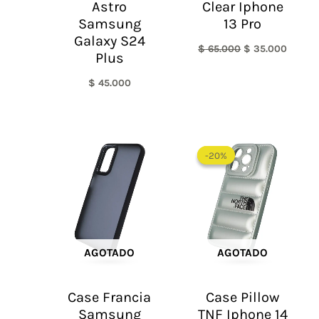
Astro
Clear Iphone
Samsung
13 Pro
Galaxy S24
$
65.000
$
35.000
Plus
$
45.000
El
El
precio
precio
-20%
-20%
original
actual
era:
es:
$ 60.000.
$ 48.0
AGOTADO
AGOTADO
Case Francia
Case Pillow
Samsung
TNF Iphone 14