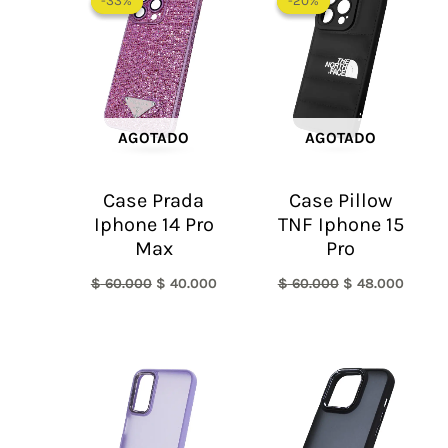
-33%
-33%
-20%
-20%
original
actual
original
actual
era:
es:
era:
es:
$ 60.000.
$ 40.000.
$ 60.000.
$ 48.0
AGOTADO
AGOTADO
Case Prada
Case Pillow
Iphone 14 Pro
TNF Iphone 15
Max
Pro
$
60.000
$
40.000
$
60.000
$
48.000