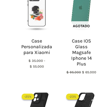
desde
era:
es:
$ 35.000
$ 95.000.
$ 65.0
hasta
$ 55.000
AGOTADO
Case
Case IOS
Personalizada
Glass
para Xiaomi
Magsafe
Iphone 14
$
35.000
-
Plus
$
55.000
$
95.000
$
65.000
El
El
El
El
precio
precio
precio
precio
-25%
-25%
-23%
-23%
original
actual
original
actual
era:
es:
era:
es: