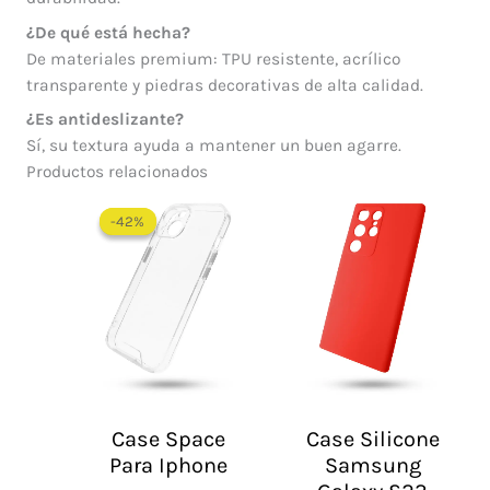
¿De qué está hecha?
De materiales premium: TPU resistente, acrílico
transparente y piedras decorativas de alta calidad.
¿Es antideslizante?
Sí, su textura ayuda a mantener un buen agarre.
Productos relacionados
El
El
precio
precio
-42%
-42%
original
actual
era:
es:
$ 60.000.
$ 35.000.
Case Space
Case Silicone
Para Iphone
Samsung