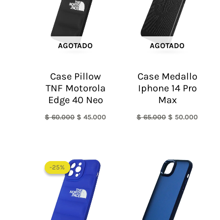
$ 60.000.
$ 45.000.
$ 65.000.
$ 50.0
AGOTADO
AGOTADO
Case Pillow
Case Medallo
TNF Motorola
Iphone 14 Pro
Edge 40 Neo
Max
$
60.000
$
45.000
$
65.000
$
50.000
El
El
precio
precio
-25%
-25%
original
actual
era:
es:
$ 60.000.
$ 45.000.