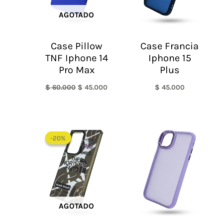
AGOTADO
Case Pillow
Case Francia
TNF Iphone 14
Iphone 15
Pro Max
Plus
$
60.000
$
45.000
$
45.000
El
El
precio
precio
-20%
-20%
original
actual
era:
es:
$ 60.000.
$ 48.000.
AGOTADO