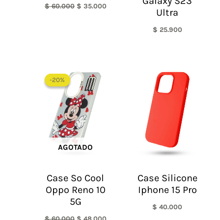
Galaxy S23
$
60.000
$
35.000
Ultra
$
25.900
El
El
precio
precio
-20%
-20%
original
actual
era:
es:
$ 60.000.
$ 48.000.
AGOTADO
Case So Cool
Case Silicone
Oppo Reno 10
Iphone 15 Pro
5G
$
40.000
$
60.000
$
48.000