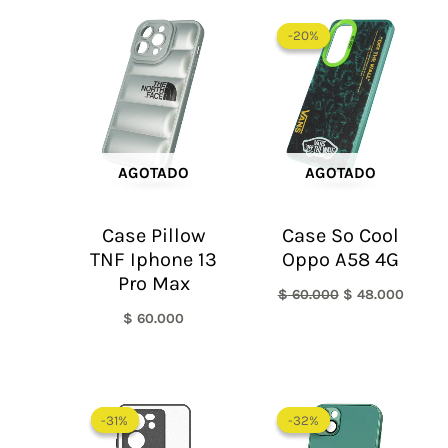
El
El
precio
precio
-20%
-20%
original
actual
era:
es:
$ 60.000.
$ 48.0
AGOTADO
AGOTADO
Case Pillow
Case So Cool
TNF Iphone 13
Oppo A58 4G
Pro Max
$
60.000
$
48.000
$
60.000
Rango
El
El
de
precio
precio
-31%
-31%
-32%
-32%
precios:
original
actual