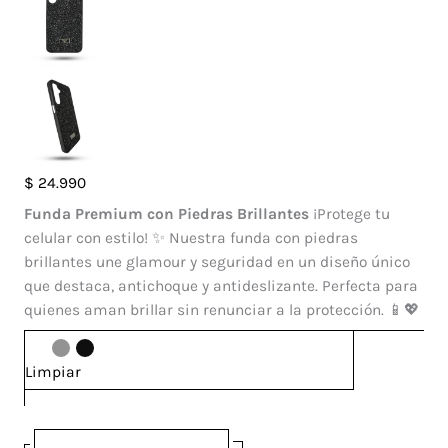
Case
$
24.990
Brillante
Funda Premium con Piedras Brillantes
¡Protege tu
Swarovski
celular con estilo! ✨ Nuestra funda con piedras
Samsung
brillantes une glamour y seguridad en un diseño único
Galaxy
que destaca, antichoque y antideslizante. Perfecta para
A16
quienes aman brillar sin renunciar a la protección. 📱💖
cantidad
Limpiar