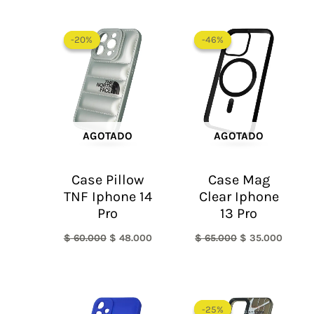
El
El
El
El
precio
precio
precio
precio
-20%
-20%
-46%
-46%
original
actual
original
actual
era:
es:
era:
es:
$ 60.000.
$ 48.000.
$ 65.000.
$ 35.0
AGOTADO
AGOTADO
Case Pillow
Case Mag
TNF Iphone 14
Clear Iphone
Pro
13 Pro
$
60.000
$
48.000
$
65.000
$
35.000
El
El
precio
precio
-25%
-25%