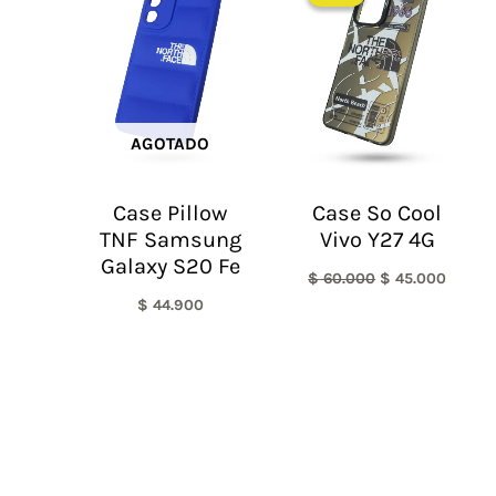
original
actual
era:
es:
$ 60.000.
$ 45.0
AGOTADO
Case Pillow
Case So Cool
TNF Samsung
Vivo Y27 4G
Galaxy S20 Fe
$
60.000
$
45.000
$
44.900