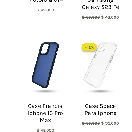
Galaxy S23 Fe
$
45.000
$
60.000
$
48.000
El
El
precio
precio
-42%
-42%
original
actual
era:
es:
$ 60.000.
$ 35.0
Case Francia
Case Space
Iphone 13 Pro
Para Iphone
Max
$
60.000
$
35.000
$
45.000