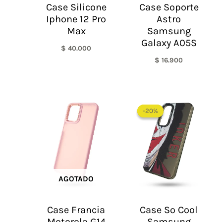
Case Silicone
Case Soporte
Iphone 12 Pro
Astro
Max
Samsung
Galaxy A05S
$
40.000
$
16.900
El
El
precio
precio
-20%
-20%
original
actual
era:
es:
$ 60.000.
$ 48.0
AGOTADO
Case Francia
Case So Cool
Motorola G14
Samsung