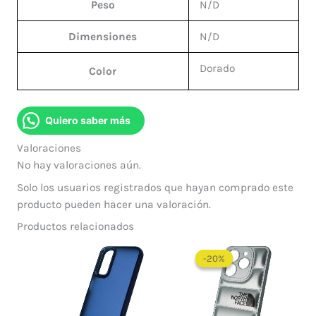
Peso
N/D
Dimensiones
N/D
Dorado
Color
Quiero saber más
Valoraciones
No hay valoraciones aún.
Solo los usuarios registrados que hayan comprado este
producto pueden hacer una valoración.
Productos relacionados
El
El
precio
precio
-20%
-20%
original
actual
era:
es:
$ 60.000.
$ 48.0