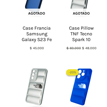
AGOTADO
AGOTADO
Case Francia
Case Pillow
Samsung
TNF Tecno
Galaxy S23 Fe
Spark 10
$
45.000
$
60.000
$
48.000
El
El
precio
precio
-20%
-20%
original
actual
era:
es:
$ 60.000.
$ 48.0