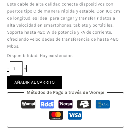
Mome
precio
precio
Este cable de alta calidad conecta dispositivos con
Tipo
original
actual
puertos tipo C de manera rápida y estable. Con 100 cm
C
era:
es:
de longitud, es ideal para cargar y transferir datos a
a
$ 34.900.
$ 29.900.
alta velocidad en smartphones, tablets y portátiles.
Tipo
Soporta hasta 420 W de potencia y 7A de corriente,
C
ofreciendo velocidades de transferencia de hasta 480
Xiaomi
Mbps.
cantidad
Disponibilidad:
Hay existencias
+
-
AÑADIR AL CARRITO
Métodos de Pago a través de Wompi