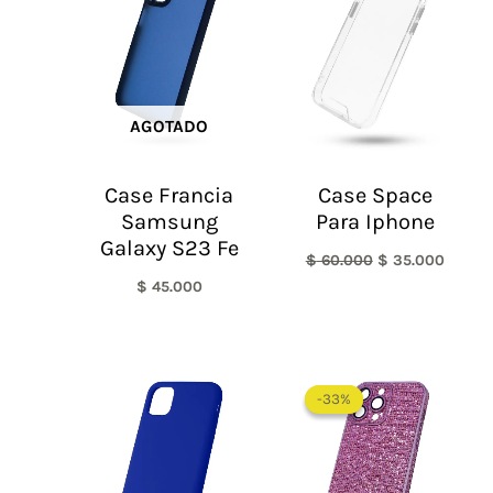
era:
es:
$ 60.000.
$ 35.0
AGOTADO
Case Francia
Case Space
Samsung
Para Iphone
Galaxy S23 Fe
$
60.000
$
35.000
$
45.000
El
El
precio
precio
-33%
-33%
original
actual
era:
es:
$ 60.000.
$ 40.0