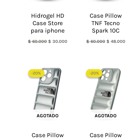
Hidrogel HD
Case Pillow
Case Store
TNF Tecno
para iphone
Spark 10C
$
60.000
$
30.000
$
60.000
$
48.000
El
El
El
El
precio
precio
precio
precio
-20%
-20%
-20%
-20%
original
actual
original
actual
era:
es:
era:
es:
$ 60.000.
$ 48.000.
$ 60.000.
$ 48.0
AGOTADO
AGOTADO
Case Pillow
Case Pillow