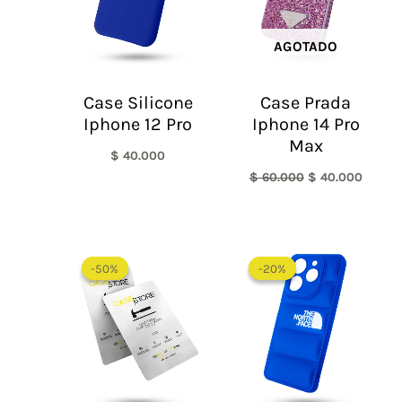
AGOTADO
Case Silicone
Case Prada
Iphone 12 Pro
Iphone 14 Pro
Max
$
40.000
$
60.000
$
40.000
El
El
El
El
precio
precio
precio
precio
-50%
-50%
-20%
-20%
original
actual
original
actual
era:
es:
era:
es:
$ 60.000.
$ 30.000.
$ 60.000.
$ 48.0