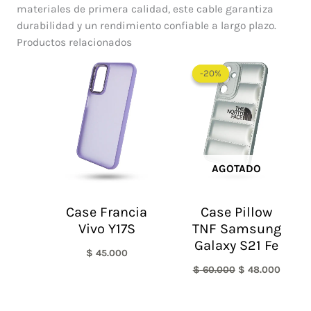
materiales de primera calidad, este cable garantiza
durabilidad y un rendimiento confiable a largo plazo.
Productos relacionados
El
El
precio
precio
-20%
-20%
original
actual
era:
es:
$ 60.000.
$ 48.0
AGOTADO
Case Francia
Case Pillow
Vivo Y17S
TNF Samsung
Galaxy S21 Fe
$
45.000
$
60.000
$
48.000