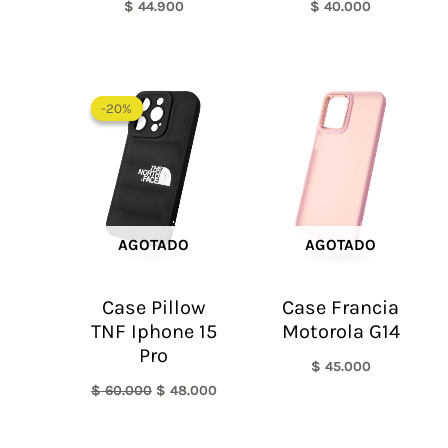
$
44.900
$
40.000
El
El
precio
precio
-20%
-20%
original
actual
era:
es:
$ 60.000.
$ 48.000.
AGOTADO
AGOTADO
Case Pillow
Case Francia
TNF Iphone 15
Motorola G14
Pro
$
45.000
$
60.000
$
48.000