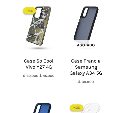
El
El
precio
precio
-25%
-25%
original
actual
era:
es:
$ 60.000.
$ 45.000.
AGOTADO
Case So Cool
Case Francia
Vivo Y27 4G
Samsung
Galaxy A34 5G
$
60.000
$
45.000
$
39.900
El
El
precio
precio
-42%
-42%
original
actual