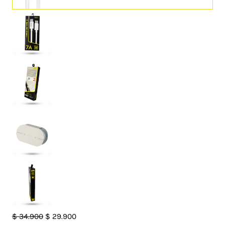
Cable
El
El
$
34.900
$
29.900