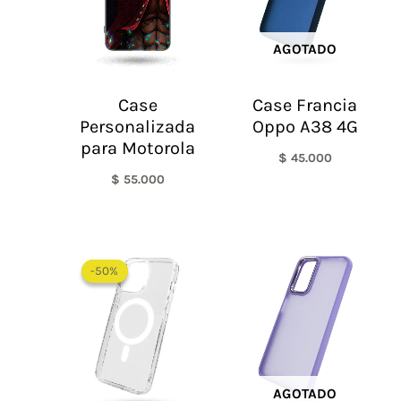
AGOTADO
Case
Case Francia
Personalizada
Oppo A38 4G
para Motorola
$
45.000
$
55.000
Rango
de
-50%
-50%
precios:
desde
$ 30.000
hasta
$ 55.000
AGOTADO