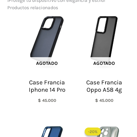
¡Protege tu dispositivo con elegancia y estilo!
Productos relacionados
AGOTADO
AGOTADO
Case Francia
Case Francia
Iphone 14 Pro
Oppo A58 4g
$
45.000
$
45.000
El
El
precio
precio
-20%
-20%
original
actual