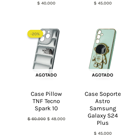
$
40.000
$
45.000
El
El
precio
precio
-20%
-20%
original
actual
era:
es:
$ 60.000.
$ 48.000.
AGOTADO
AGOTADO
Case Pillow
Case Soporte
TNF Tecno
Astro
Spark 10
Samsung
Galaxy S24
$
60.000
$
48.000
Plus
$
45.000