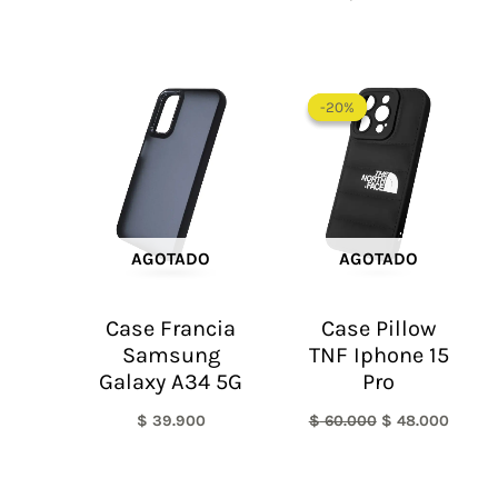
El
El
precio
precio
-20%
-20%
original
actual
era:
es:
$ 60.000.
$ 48.0
AGOTADO
AGOTADO
Case Francia
Case Pillow
Samsung
TNF Iphone 15
Galaxy A34 5G
Pro
$
39.900
$
60.000
$
48.000