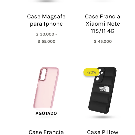
Case Magsafe
Case Francia
para Iphone
Xiaomi Note
11S/11 4G
$
30.000
-
$
55.000
$
45.000
El
El
precio
precio
-20%
-20%
original
actual
era:
es:
$ 60.000.
$ 48.0
AGOTADO
Case Francia
Case Pillow