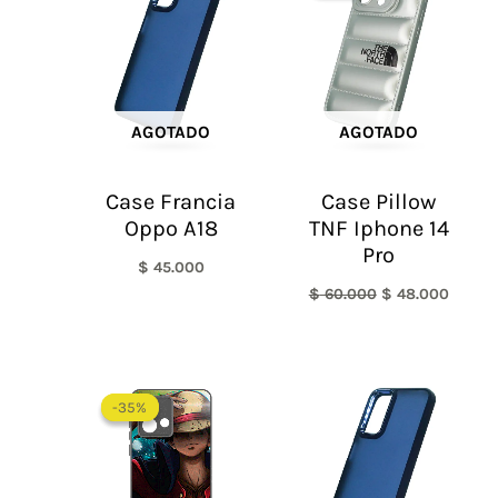
era:
es:
$ 60.000.
$ 48.0
AGOTADO
AGOTADO
Case Francia
Case Pillow
Oppo A18
TNF Iphone 14
Pro
$
45.000
$
60.000
$
48.000
-35%
-35%