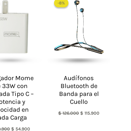
-8%
-8%
original
actual
original
actual
era:
es:
era:
es:
$ 59.900.
$ 54.900.
$ 126.000.
$ 115.900.
gador Mome
Audífonos
e 33W con
Bluetooth de
ada Tipo C –
Banda para el
otencia y
Cuello
locidad en
$
126.000
$
115.900
ada Carga
.900
$
54.900