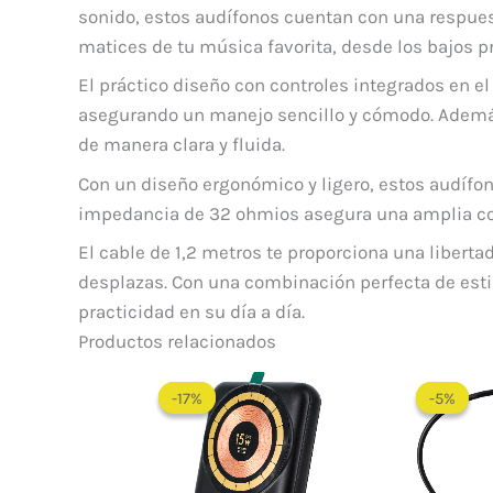
sonido, estos audífonos cuentan con una respuest
matices de tu música favorita, desde los bajos 
El práctico diseño con controles integrados en el 
asegurando un manejo sencillo y cómodo. Además
de manera clara y fluida.
Con un diseño ergonómico y ligero, estos audífo
impedancia de 32 ohmios asegura una amplia com
El cable de 1,2 metros te proporciona una libert
desplazas. Con una combinación perfecta de esti
practicidad en su día a día.
Productos relacionados
El
El
precio
precio
-17%
-17%
-5%
-5%
original
actual
era:
es:
$ 180.000.
$ 149.900.