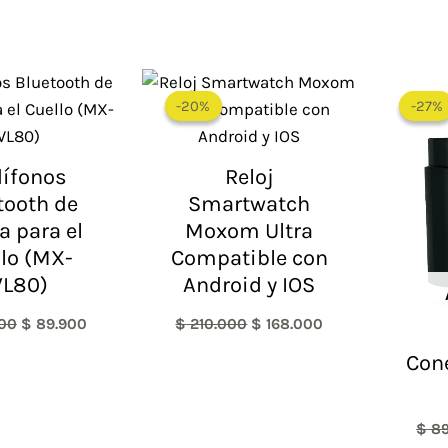
El
El
El
El
precio
precio
precio
precio
-20%
-20%
-27%
-27%
original
actual
original
actual
era:
es:
era:
es:
$ 100.000.
$ 89.900.
$ 210.000.
$ 168.000.
ífonos
Reloj
tooth de
Smartwatch
 para el
Moxom Ultra
lo (MX-
Compatible con
L80)
Android y IOS
00
$
89.900
$
210.000
$
168.000
Con
$
89