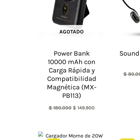
AGOTADO
Power Bank
SoundF
10000 mAh con
Carga Rápida y
$
80.0
Compatibilidad
Magnética (MX-
PB113)
$
180.000
$
149.900
El
El
precio
precio