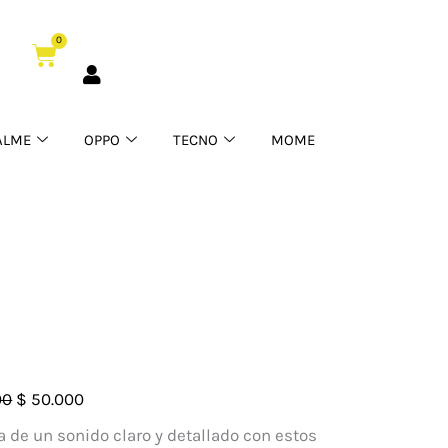
Tipo
0
C
Cart
cantidad
ALME
OPPO
TECNO
MOME
onos
El
El
00
$
50.000
precio
precio
a de un sonido claro y detallado con estos