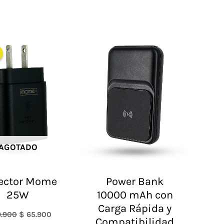
El
El
precio
precio
original
actual
era:
es:
$ 89.900.
$ 65.900.
AGOTADO
ector Mome
Power Bank
25W
10000 mAh con
Carga Rápida y
.900
$
65.900
Compatibilidad