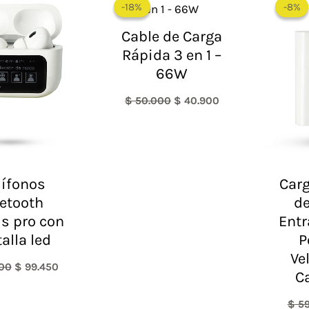
-18%
-18%
-8%
-8%
original
actual
original
actual
era:
es:
era:
es:
Cable de Carga
$ 149.000.
$ 99.450.
$ 50.000.
$ 40.900.
Rápida 3 en 1 –
66W
$
50.000
$
40.900
ífonos
Car
etooth
d
s pro con
Entr
alla led
P
Ve
00
$
99.450
C
$
59