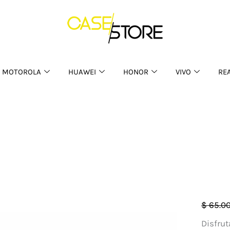
MOTOROLA
HUAWEI
HONOR
VIVO
RE
Audif
$
65.0
de
Disfrut