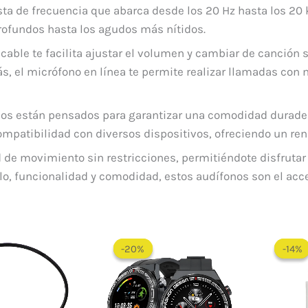
a de frecuencia que abarca desde los 20 Hz hasta los 20 kH
profundos hasta los agudos más nítidos.
cable te facilita ajustar el volumen y cambiar de canción s
, el micrófono en línea te permite realizar llamadas con
nos están pensados para garantizar una comodidad duradera
patibilidad con diversos dispositivos, ofreciendo un ren
ad de movimiento sin restricciones, permitiéndote disfruta
lo, funcionalidad y comodidad, estos audífonos son el acce
El
El
El
El
precio
precio
precio
precio
-20%
-20%
-14%
-14%
original
actual
original
actual
era:
es:
era:
es:
$ 80.000.
$ 75.900.
$ 185.000.
$ 148.000.