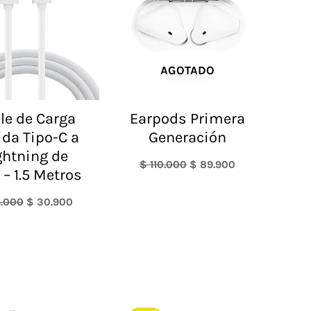
AGOTADO
le de Carga
Earpods Primera
da Tipo-C a
Generación
ghtning de
$
110.000
$
89.900
– 1.5 Metros
.000
$
30.900
El
El
El
El
precio
precio
precio
precio