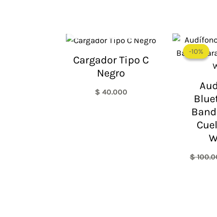
AGOTADO
-10%
-10%
Cargador Tipo C
Negro
Aud
$
40.000
Blue
Banda
Cuel
W
$
100.0