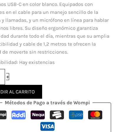
original
actual
nos USB-C en color blanco. Equipados con
era:
es:
es en el cable para un manejo sencillo de la
da
$ 65.000.
$ 50.000.
y llamadas, y un micrófono en línea para hablar
nos libres. Su diseño ergonómico garantiza
dad durante todo el día, mientras que su amplia
dad
bilidad y cable de 1,2 metros te ofrecen la
d de moverte sin restricciones.
bilidad:
Hay existencias
+
DIR AL CARRITO
Métodos de Pago a través de Wompi