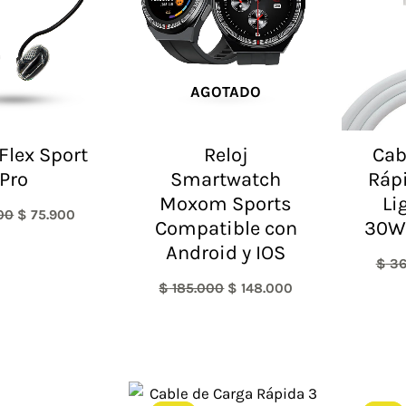
AGOTADO
lex Sport
Reloj
Cab
Pro
Smartwatch
Rápi
Moxom Sports
Li
00
$
75.900
Compatible con
30W 
Android y IOS
$
36
$
185.000
$
148.000
El
El
El
El
precio
precio
precio
precio