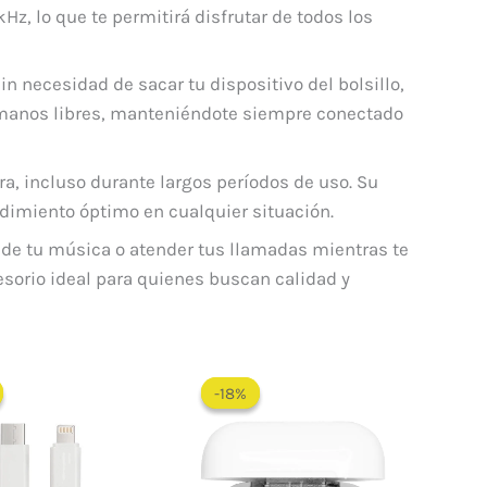
z, lo que te permitirá disfrutar de todos los
in necesidad de sacar tu dispositivo del bolsillo,
 manos libres, manteniéndote siempre conectado
, incluso durante largos períodos de uso. Su
dimiento óptimo en cualquier situación.
r de tu música o atender tus llamadas mientras te
sorio ideal para quienes buscan calidad y
El
El
El
El
precio
precio
precio
precio
-18%
-18%
original
actual
original
actual
era:
es:
era:
es:
$ 36.000.
$ 30.900.
$ 110.000.
$ 89.900.