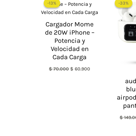
-13%
-13%
-33%
-33%
original
actual
era:
es:
$ 70.000.
$ 60.900.
Cargador Mome
de 20W iPhone –
Potencia y
Velocidad en
Cada Carga
$
70.000
$
60.900
aud
blu
airpod
pant
$
149.0