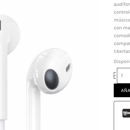
Cable
audífo
con
control
entra
música 
Tipo
con ma
C
comodi
canti
compati
liberta
Disponi
-
AÑA