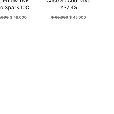
 Pillow TNF
Case So Cool Vivo
o Spark 10C
Y27 4G
.000
$
48.000
$
60.000
$
45.000