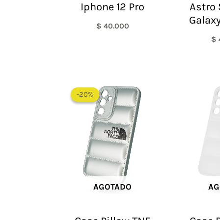
Iphone 12 Pro
Astro
Galaxy
$
40.000
$
El
El
precio
precio
-20%
-20%
original
actual
era:
es:
$ 60.000.
$ 48.000.
AGOTADO
AG