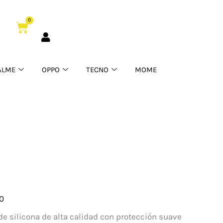
0
Cart
ALME
OPPO
TECNO
MOME
0
one
e silicona de alta calidad con protección suave