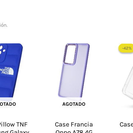
ión.
-42%
-42%
OTADO
AGOTADO
illow TNF
Case Francia
Case
ng Galaxy
Oppo A78 4G