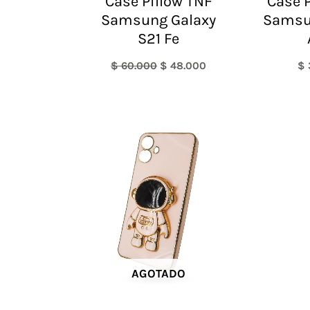
Case Pillow TNF
Case P
Samsung Galaxy
Samsu
S21 Fe
$
60.000
$
48.000
$
AGOTADO