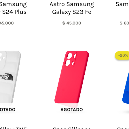
 Samsung
Astro Samsung
Sam
 S24 Plus
Galaxy S23 Fe
45.000
$
45.000
$
60
-20%
-20%
OTADO
AGOTADO