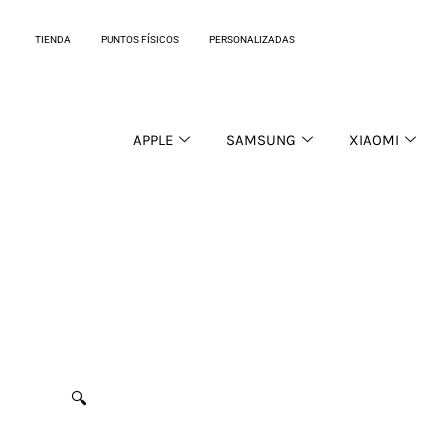
Ir
al
TIENDA
PUNTOS FÍSICOS
PERSONALIZADAS
contenido
APPLE
SAMSUNG
XIAOMI
🔍