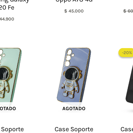
20 Fe
$
45.000
$
60
44.900
-20%
-20%
OTADO
AGOTADO
 Soporte
Case Soporte
Case