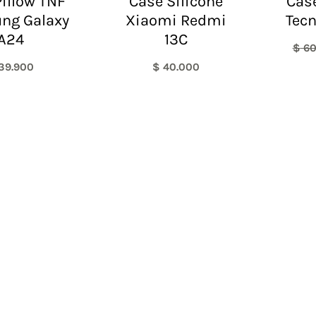
illow TNF
Case Silicone
Case
ng Galaxy
Xiaomi Redmi
Tecn
A24
13C
$
60
39.900
$
40.000