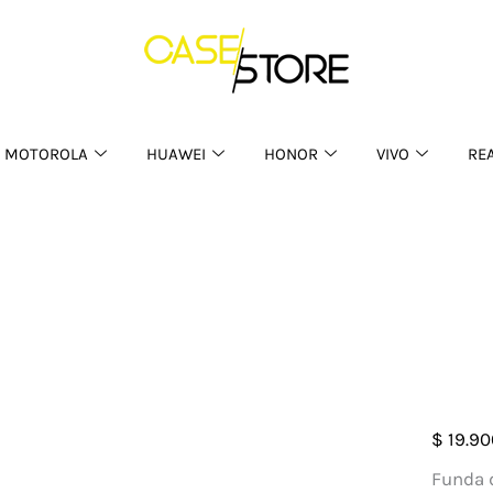
MOTOROLA
HUAWEI
HONOR
VIVO
RE
Case
$
19.90
Silic
Funda d