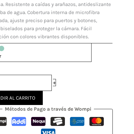
ung
a. Resistente a caídas y arañazos, antideslizante
y
ba de agua. Cobertura interna de microfibra
a, ajuste preciso para puertos y botones,
dad
biselados para proteger la cámara. Fácil
ción con colores vibrantes disponibles.
r
+
DIR AL CARRITO
Métodos de Pago a través de Wompi