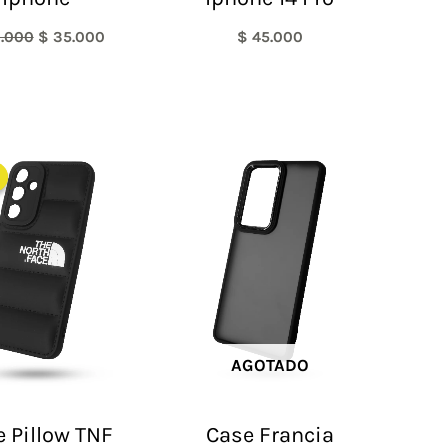
.000
$
35.000
$
45.000
El
El
precio
precio
original
actual
era:
es:
$ 60.000.
$ 48.000.
AGOTADO
 Pillow TNF
Case Francia