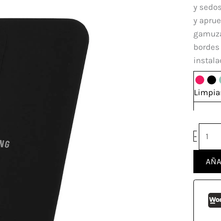
Sams
y sedos
Galax
y aprue
A52
gamuzad
canti
bordes 
instala
Limpia
-
AÑA