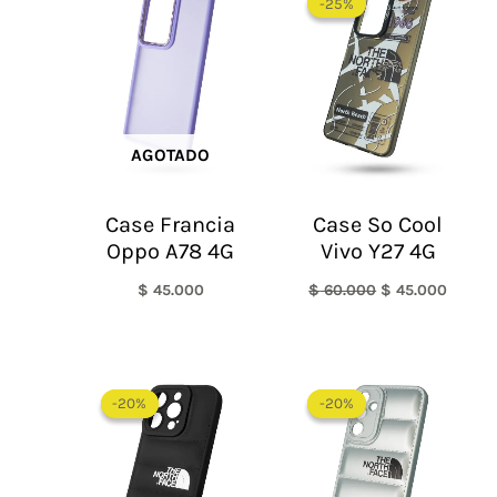
-25%
-25%
original
actual
era:
es:
$ 60.000.
$ 45.0
AGOTADO
Case Francia
Case So Cool
Oppo A78 4G
Vivo Y27 4G
$
45.000
$
60.000
$
45.000
El
El
El
El
precio
precio
precio
precio
-20%
-20%
-20%
-20%
original
actual
original
actual
era:
es:
era:
es:
$ 60.000.
$ 48.000.
$ 60.000.
$ 48.0