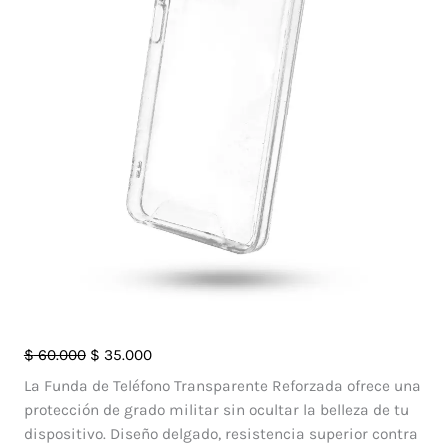
Case
El
El
$
60.000
$
35.000
Space
precio
precio
La Funda de Teléfono Transparente Reforzada ofrece una
Para
original
actual
protección de grado militar sin ocultar la belleza de tu
Realme
era:
es:
dispositivo. Diseño delgado, resistencia superior contra