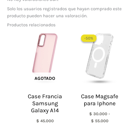
Solo los usuarios registrados que hayan comprado este
producto pueden hacer una valoración.
Productos relacionados
Rango
de
-50%
-50%
precios:
desde
$ 30.000
hasta
$ 55.000
AGOTADO
Case Francia
Case Magsafe
Samsung
para Iphone
Galaxy A14
$
30.000
-
$
45.000
$
55.000