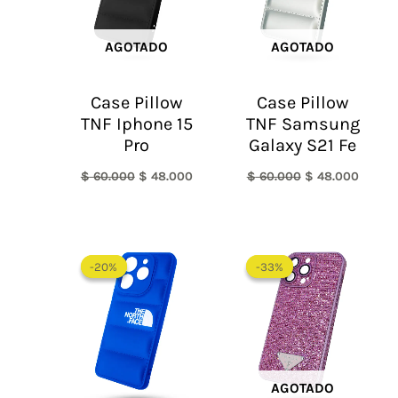
AGOTADO
AGOTADO
Case Pillow
Case Pillow
TNF Iphone 15
TNF Samsung
Pro
Galaxy S21 Fe
$
60.000
$
48.000
$
60.000
$
48.000
El
El
El
El
precio
precio
precio
precio
-20%
-20%
-33%
-33%
original
actual
original
actual
era:
es:
era:
es:
$ 60.000.
$ 48.000.
$ 60.000.
$ 40.0
AGOTADO