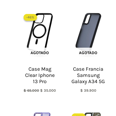
El
El
precio
precio
-46%
-46%
original
actual
era:
es:
$ 65.000.
$ 35.000.
AGOTADO
AGOTADO
Case Mag
Case Francia
Clear Iphone
Samsung
13 Pro
Galaxy A34 5G
$
65.000
$
35.000
$
39.900
El
El
precio
precio