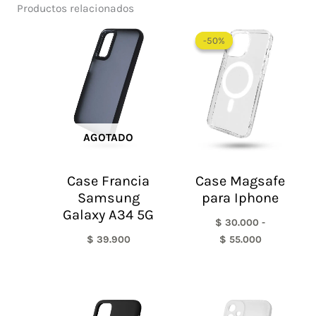
Productos relacionados
Rango
de
-50%
-50%
precios:
desde
$ 30.000
hasta
$ 55.000
AGOTADO
Case Francia
Case Magsafe
Samsung
para Iphone
Galaxy A34 5G
$
30.000
-
$
39.900
$
55.000