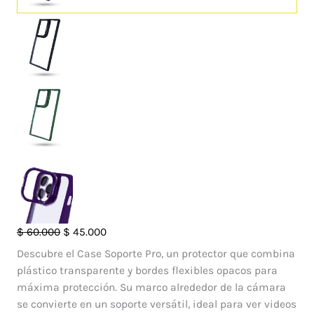
Case
El
El
$
60.000
$
45.000
Soporte
precio
precio
Descubre el Case Soporte Pro, un protector que combina
pro
original
actual
plástico transparente y bordes flexibles opacos para
Samsung
era:
es:
máxima protección. Su marco alrededor de la cámara
Galaxy
$ 60.000.
$ 45.000.
se convierte en un soporte versátil, ideal para ver videos