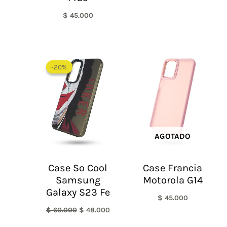
$
45.000
El
El
precio
precio
-20%
-20%
original
actual
era:
es:
$ 60.000.
$ 48.000.
AGOTADO
Case So Cool
Case Francia
Samsung
Motorola G14
Galaxy S23 Fe
$
45.000
$
60.000
$
48.000