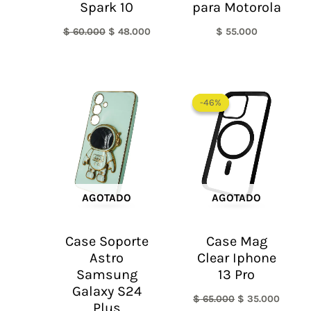
Spark 10
para Motorola
$
60.000
$
48.000
$
55.000
El
El
precio
precio
-46%
-46%
original
actual
era:
es:
$ 65.000.
$ 35.0
AGOTADO
AGOTADO
Case Soporte
Case Mag
Astro
Clear Iphone
Samsung
13 Pro
Galaxy S24
$
65.000
$
35.000
Plus