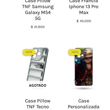
Case Pillow
Case Francia
TNF Samsung
Iphone 13 Pro
Galaxy M54
Max
5G
$
45.000
$
21.900
El
El
precio
precio
-20%
-20%
-35%
-35%
original
actual
era:
es:
$ 60.000.
$ 48.000.
AGOTADO
Case Pillow
Case
TNF Tecno
Personalizada