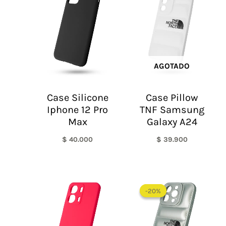
AGOTADO
Case Silicone
Case Pillow
Iphone 12 Pro
TNF Samsung
Max
Galaxy A24
$
40.000
$
39.900
El
El
precio
precio
-20%
-20%
original
actual
era:
es:
$ 60.000.
$ 48.0