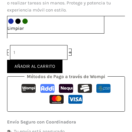
S23
o realizar tareas sin manos. Protege y potencia tu
Ultra
experiencia móvil con estilo.
cantidad
Limpiar
+
-
AÑADIR AL CARRITO
Métodos de Pago a través de Wompi
Envío Seguro con Coordinadora
Tu envío está asegurado