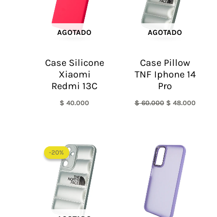
AGOTADO
AGOTADO
Case Silicone
Case Pillow
Xiaomi
TNF Iphone 14
Redmi 13C
Pro
$
40.000
$
60.000
$
48.000
El
El
precio
precio
-20%
-20%
original
actual
era:
es:
$ 60.000.
$ 48.000.