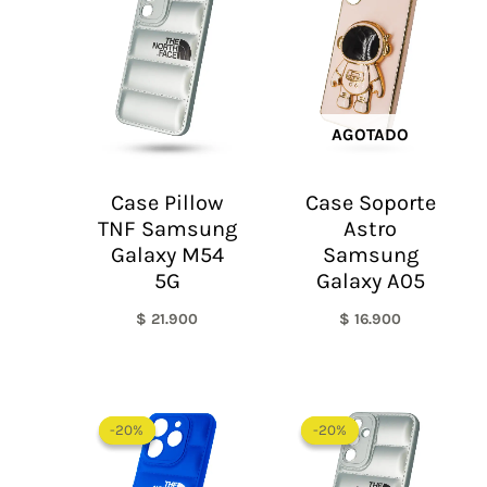
AGOTADO
Case Pillow
Case Soporte
TNF Samsung
Astro
Galaxy M54
Samsung
5G
Galaxy A05
$
21.900
$
16.900
El
El
El
El
precio
precio
precio
precio
-20%
-20%
-20%
-20%
original
actual
original
actual
era:
es:
era:
es:
$ 60.000.
$ 48.000.
$ 60.000.
$ 48.0