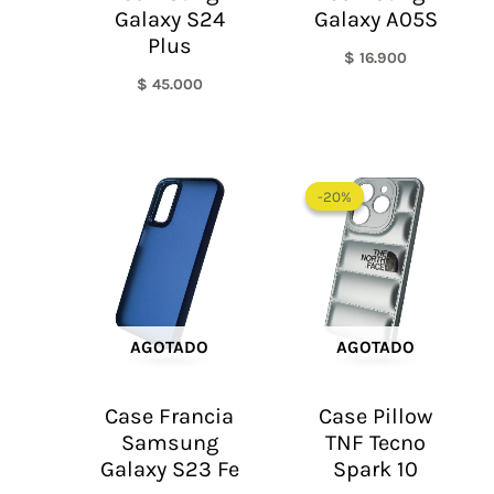
Galaxy S24
Galaxy A05S
Plus
$
16.900
$
45.000
El
El
precio
precio
-20%
-20%
original
actual
era:
es:
$ 60.000.
$ 48.0
AGOTADO
AGOTADO
Case Francia
Case Pillow
Samsung
TNF Tecno
Galaxy S23 Fe
Spark 10