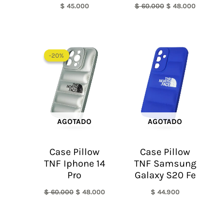
$
45.000
$
60.000
$
48.000
El
El
precio
precio
-20%
-20%
original
actual
era:
es:
$ 60.000.
$ 48.000.
AGOTADO
AGOTADO
Case Pillow
Case Pillow
TNF Iphone 14
TNF Samsung
Pro
Galaxy S20 Fe
$
60.000
$
48.000
$
44.900