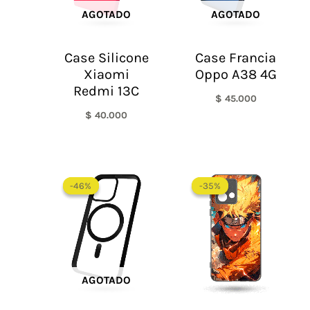
AGOTADO
AGOTADO
Case Silicone
Case Francia
Xiaomi
Oppo A38 4G
Redmi 13C
$
45.000
$
40.000
El
El
precio
precio
-46%
-46%
-35%
-35%
original
actual
era:
es:
$ 65.000.
$ 35.000.
AGOTADO