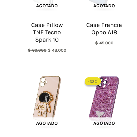
AGOTADO
AGOTADO
Case Pillow
Case Francia
TNF Tecno
Oppo A18
Spark 10
$
45.000
$
60.000
$
48.000
El
El
precio
precio
-33%
-33%
original
actual
era:
es:
$ 60.000.
$ 40.0
AGOTADO
AGOTADO