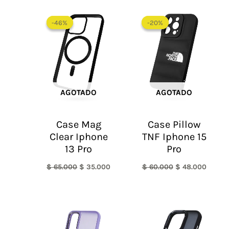
El
El
El
El
precio
precio
precio
precio
-46%
-46%
-20%
-20%
original
actual
original
actual
era:
es:
era:
es:
$ 65.000.
$ 35.000.
$ 60.000.
$ 48.0
AGOTADO
AGOTADO
Case Mag
Case Pillow
Clear Iphone
TNF Iphone 15
13 Pro
Pro
$
65.000
$
35.000
$
60.000
$
48.000