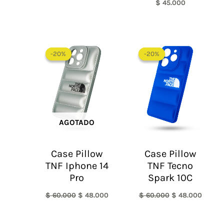
$
45.000
El
El
El
El
precio
precio
precio
precio
-20%
-20%
-20%
-20%
original
actual
original
actual
era:
es:
era:
es:
$ 60.000.
$ 48.000.
$ 60.000.
$ 48.0
AGOTADO
Case Pillow
Case Pillow
TNF Iphone 14
TNF Tecno
Pro
Spark 10C
$
60.000
$
48.000
$
60.000
$
48.000