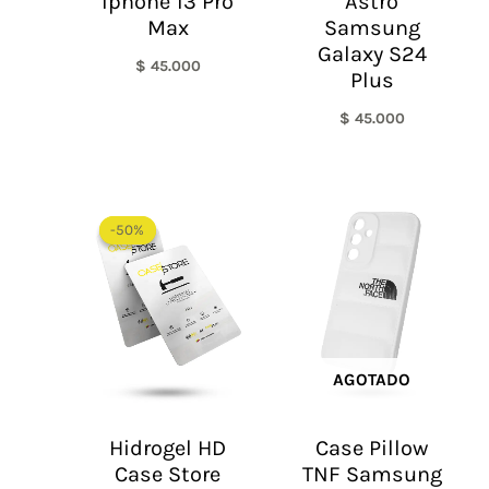
Iphone 13 Pro
Astro
Max
Samsung
Galaxy S24
$
45.000
Plus
$
45.000
El
El
precio
precio
-50%
-50%
original
actual
era:
es:
$ 60.000.
$ 30.000.
AGOTADO
Hidrogel HD
Case Pillow
Case Store
TNF Samsung