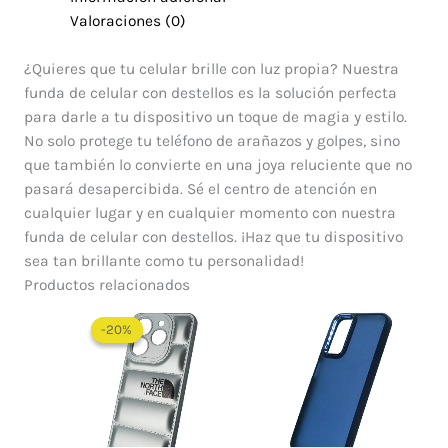
Valoraciones (0)
¿Quieres que tu celular brille con luz propia? Nuestra
funda de celular con destellos es la solución perfecta
para darle a tu dispositivo un toque de magia y estilo.
No solo protege tu teléfono de arañazos y golpes, sino
que también lo convierte en una joya reluciente que no
pasará desapercibida. Sé el centro de atención en
cualquier lugar y en cualquier momento con nuestra
funda de celular con destellos. ¡Haz que tu dispositivo
sea tan brillante como tu personalidad!
Productos relacionados
El
El
precio
precio
-20%
-20%
original
actual
era:
es:
$ 60.000.
$ 48.000.