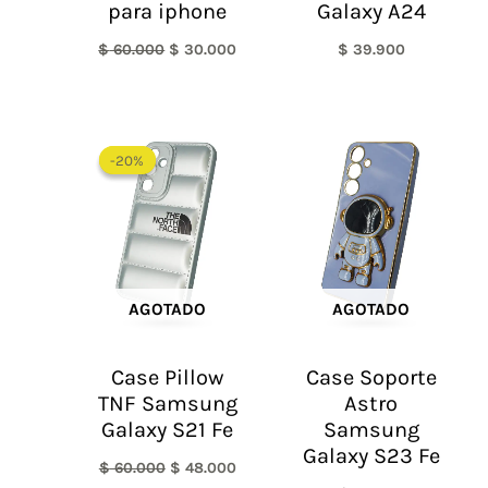
para iphone
Galaxy A24
$
60.000
$
30.000
$
39.900
El
El
precio
precio
-20%
-20%
original
actual
era:
es:
$ 60.000.
$ 48.000.
AGOTADO
AGOTADO
Case Pillow
Case Soporte
TNF Samsung
Astro
Galaxy S21 Fe
Samsung
Galaxy S23 Fe
$
60.000
$
48.000