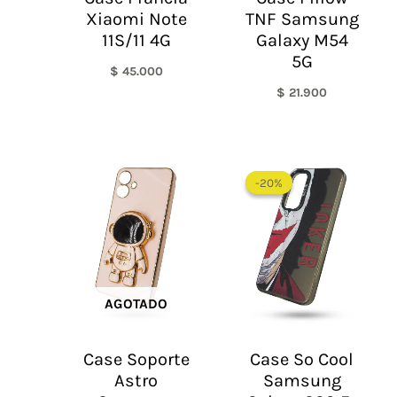
Xiaomi Note
TNF Samsung
11S/11 4G
Galaxy M54
5G
$
45.000
$
21.900
El
El
precio
precio
-20%
-20%
original
actual
era:
es:
$ 60.000.
$ 48.0
AGOTADO
Case Soporte
Case So Cool
Astro
Samsung