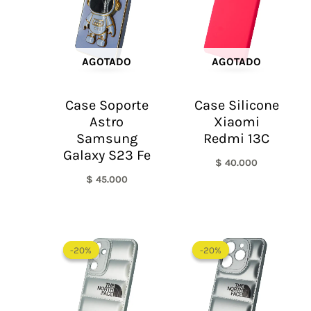
AGOTADO
AGOTADO
Case Soporte
Case Silicone
Astro
Xiaomi
Samsung
Redmi 13C
Galaxy S23 Fe
$
40.000
$
45.000
El
El
El
El
precio
precio
precio
precio
-20%
-20%
-20%
-20%
original
actual
original
actual
era:
es:
era:
es:
$ 60.000.
$ 48.000.
$ 60.000.
$ 48.0