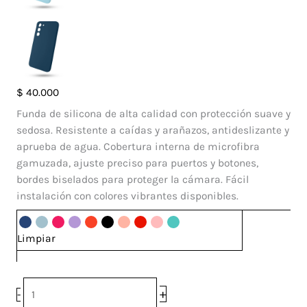
Case
$
40.000
Silicone
Funda de silicona de alta calidad con protección suave y
Samsung
sedosa. Resistente a caídas y arañazos, antideslizante y
Galaxy
aprueba de agua. Cobertura interna de microfibra
A54
gamuzada, ajuste preciso para puertos y botones,
5G
bordes biselados para proteger la cámara. Fácil
cantidad
instalación con colores vibrantes disponibles.
Limpiar
+
-