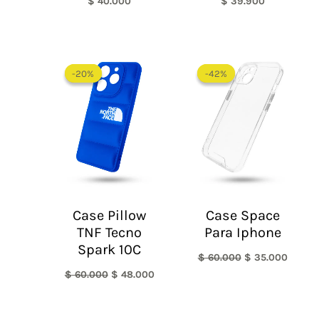
$
40.000
$
39.900
El
El
El
El
precio
precio
precio
precio
-20%
-20%
-42%
-42%
original
actual
original
actual
era:
es:
era:
es:
$ 60.000.
$ 48.000.
$ 60.000.
$ 35.0
Case Pillow
Case Space
TNF Tecno
Para Iphone
Spark 10C
$
60.000
$
35.000
$
60.000
$
48.000