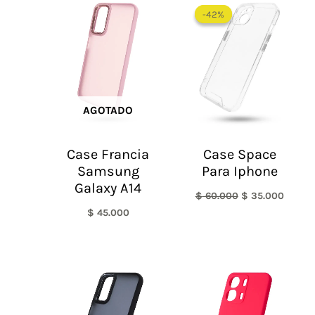
precio
precio
-42%
-42%
original
actual
era:
es:
$ 60.000.
$ 35.0
AGOTADO
Case Francia
Case Space
Samsung
Para Iphone
Galaxy A14
$
60.000
$
35.000
$
45.000