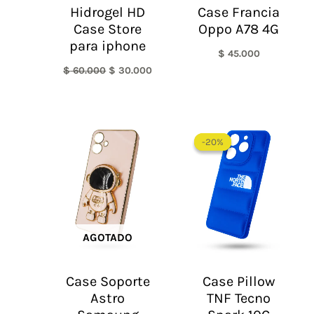
Hidrogel HD
Case Francia
Case Store
Oppo A78 4G
para iphone
$
45.000
$
60.000
$
30.000
El
El
precio
precio
-20%
-20%
original
actual
era:
es:
$ 60.000.
$ 48.0
AGOTADO
Case Soporte
Case Pillow
Astro
TNF Tecno