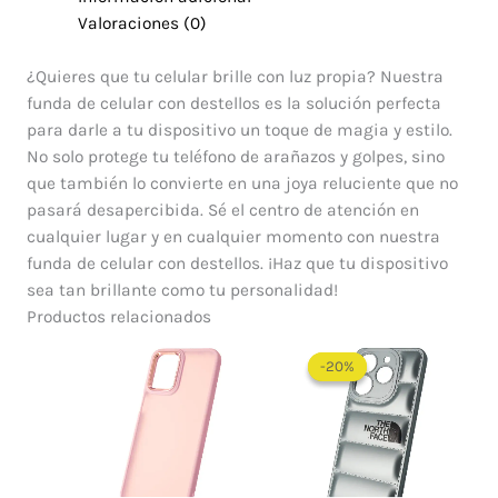
Valoraciones (0)
¿Quieres que tu celular brille con luz propia? Nuestra
funda de celular con destellos es la solución perfecta
para darle a tu dispositivo un toque de magia y estilo.
No solo protege tu teléfono de arañazos y golpes, sino
que también lo convierte en una joya reluciente que no
pasará desapercibida. Sé el centro de atención en
cualquier lugar y en cualquier momento con nuestra
funda de celular con destellos. ¡Haz que tu dispositivo
sea tan brillante como tu personalidad!
Productos relacionados
El
El
precio
precio
-20%
-20%
original
actual
era:
es:
$ 60.000.
$ 48.0