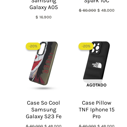
Samsung
Spark 10C
Galaxy A05
$
60.000
$
48.000
$
16.900
El
El
El
El
precio
precio
precio
precio
-20%
-20%
-20%
-20%
original
actual
original
actual
era:
es:
era:
es:
$ 60.000.
$ 48.000.
$ 60.000.
$ 48.0
AGOTADO
Case So Cool
Case Pillow
Samsung
TNF Iphone 15
Galaxy S23 Fe
Pro
$
60.000
$
48.000
$
60.000
$
48.000