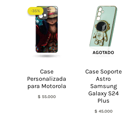
-35%
-35%
AGOTADO
Case
Case Soporte
Personalizada
Astro
para Motorola
Samsung
Galaxy S24
$
55.000
Plus
$
45.000
El
El