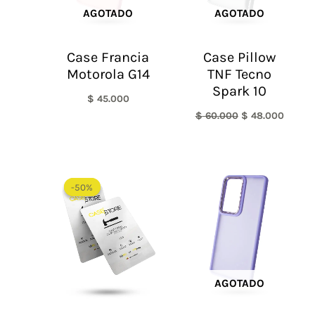
AGOTADO
AGOTADO
Case Francia
Case Pillow
Motorola G14
TNF Tecno
Spark 10
$
45.000
$
60.000
$
48.000
El
El
precio
precio
-50%
-50%
original
actual
era:
es:
$ 60.000.
$ 30.000.
AGOTADO