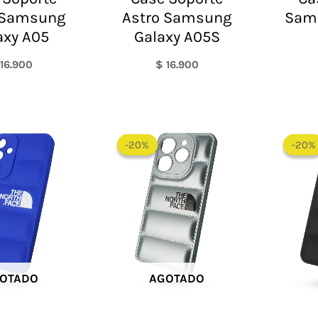
 Samsung
Astro Samsung
Sam
axy A05
Galaxy A05S
16.900
$
16.900
El
El
precio
precio
-20%
-20%
-20%
-20%
original
actual
era:
es:
$ 60.000.
$ 48.000.
OTADO
AGOTADO