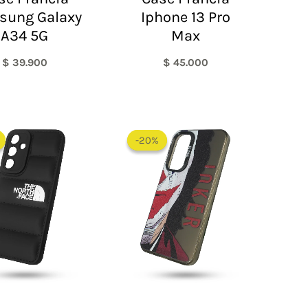
sung Galaxy
Iphone 13 Pro
A34 5G
Max
$
39.900
$
45.000
El
El
El
El
precio
precio
precio
precio
-20%
-20%
original
actual
original
actual
era:
es:
era:
es:
$ 60.000.
$ 48.000.
$ 60.000.
$ 48.000.