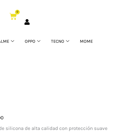
0
Cart
ALME
OPPO
TECNO
MOME
00
one
e silicona de alta calidad con protección suave