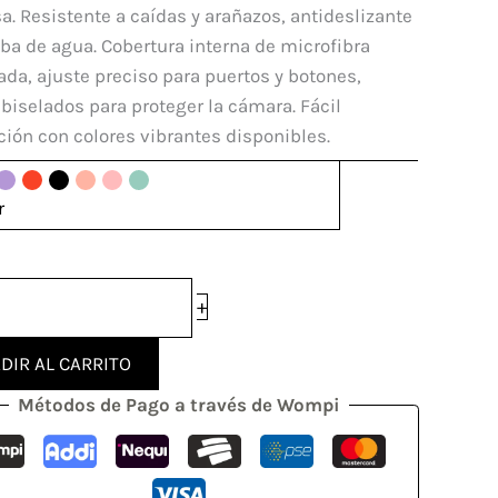
ola
a. Resistente a caídas y arañazos, antideslizante
ba de agua. Cobertura interna de microfibra
a, ajuste preciso para puertos y botones,
biselados para proteger la cámara. Fácil
dad
ción con colores vibrantes disponibles.
r
+
DIR AL CARRITO
Métodos de Pago a través de Wompi