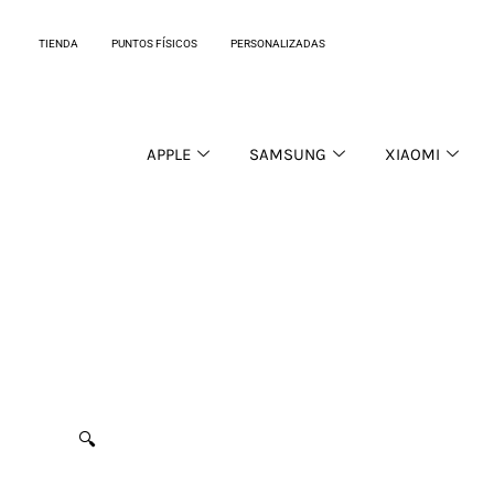
Ir
al
TIENDA
PUNTOS FÍSICOS
PERSONALIZADAS
contenido
APPLE
SAMSUNG
XIAOMI
🔍