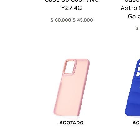
Y27 4G
Astro
Gal
$
60.000
$
45.000
$
AGOTADO
AG