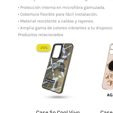
• Protección interna en microfibra gamuzada.
• Cobertura flexible para fácil instalación.
• Material resistente a caídas y rayones.
• Amplia gama de colores vibrantes a tu disposic
Productos relacionados
El
El
precio
precio
-25%
-25%
original
actual
era:
es:
$ 60.000.
$ 45.000.
AG
Case So Cool Vivo
Case