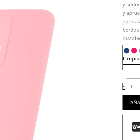
Motor
y sedos
Edge
y aprue
40
gamuzad
Neo
bordes 
canti
instala
Limpia
-
AÑA