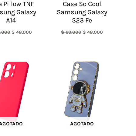
 Pillow TNF
Case So Cool
sung Galaxy
Samsung Galaxy
A14
S23 Fe
.000
$
48.000
$
60.000
$
48.000
AGOTADO
AGOTADO