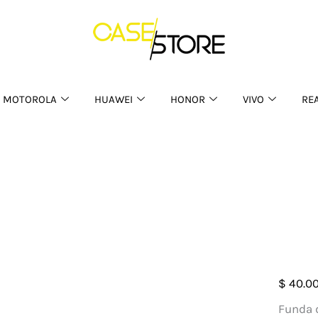
MOTOROLA
HUAWEI
HONOR
VIVO
RE
Case
$
40.0
Silic
Funda d