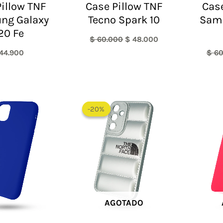
illow TNF
Case Pillow TNF
Case
ng Galaxy
Tecno Spark 10
Sam
20 Fe
$
60.000
$
48.000
44.900
$
60
El
El
precio
precio
-20%
-20%
original
actual
era:
es:
$ 60.000.
$ 48.000.
AGOTADO