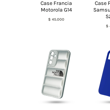
Case Francia
Case P
Motorola G14
Samsu
S
$
45.000
$