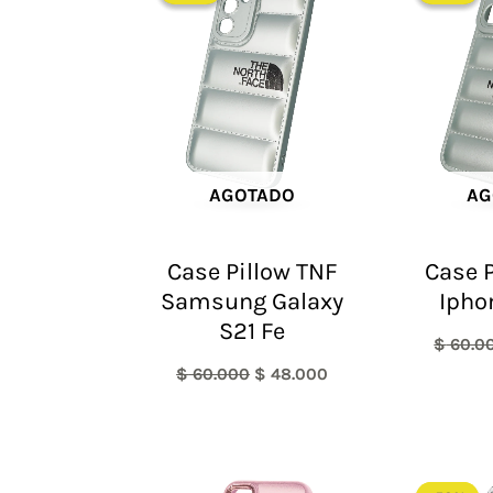
era:
es:
$ 60.000.
$ 48.000.
AGOTADO
AG
Case Pillow TNF
Case P
Samsung Galaxy
Ipho
S21 Fe
$
60.0
$
60.000
$
48.000