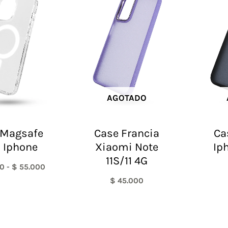
precios:
desde
$ 30.000
hasta
$ 55.000
AGOTADO
 Magsafe
Case Francia
Ca
 Iphone
Xiaomi Note
Ip
11S/11 4G
0
-
$
55.000
$
45.000