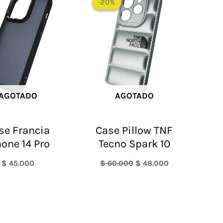
-20%
-20%
original
actual
era:
es:
$ 60.000.
$ 48.000.
AGOTADO
AGOTADO
se Francia
Case Pillow TNF
hone 14 Pro
Tecno Spark 10
$
45.000
$
60.000
$
48.000