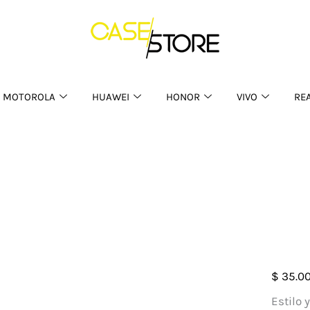
MOTOROLA
HUAWEI
HONOR
VIVO
RE
Case
$
35.0
Pro
Estilo 