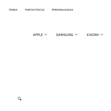
Ir
al
TIENDA
PUNTOS FÍSICOS
PERSONALIZADAS
contenido
APPLE
SAMSUNG
XIAOMI
🔍