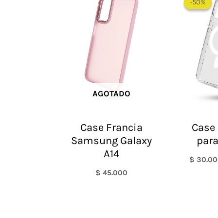
-50%
-50%
AGOTADO
Case Francia
Case
Samsung Galaxy
para
A14
$
30.00
$
45.000