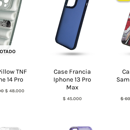
era:
es:
$ 60.000.
$ 48.000.
OTADO
illow TNF
Case Francia
Ca
ne 14 Pro
Iphone 13 Pro
Sam
Max
00
$
48.000
$
45.000
$
60
Rango
de