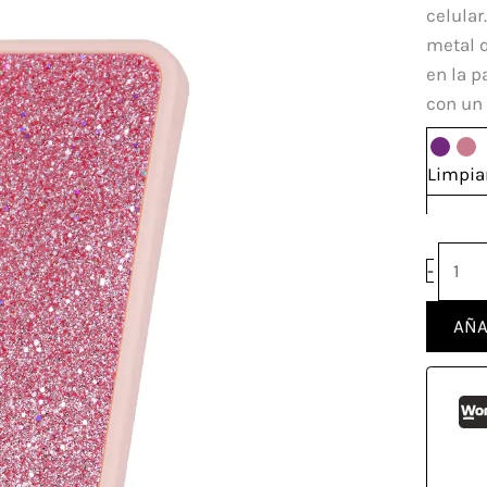
Vivo
celular
Y17s
metal 
canti
en la p
con un
Limpia
-
AÑA