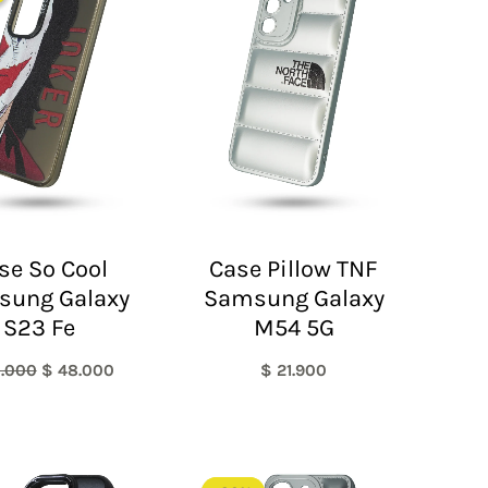
era:
es:
$ 60.000.
$ 48.000.
se So Cool
Case Pillow TNF
sung Galaxy
Samsung Galaxy
S23 Fe
M54 5G
.000
$
48.000
$
21.900
El
El
precio
precio