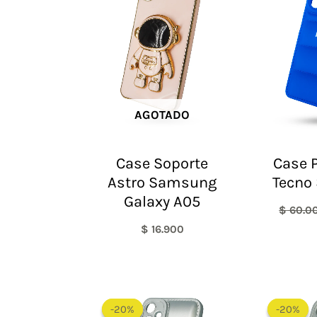
AGOTADO
Case Soporte
Case P
Astro Samsung
Tecno 
Galaxy A05
$
60.0
$
16.900
El
El
precio
precio
-20%
-20%
-20%
-20%
original
actual