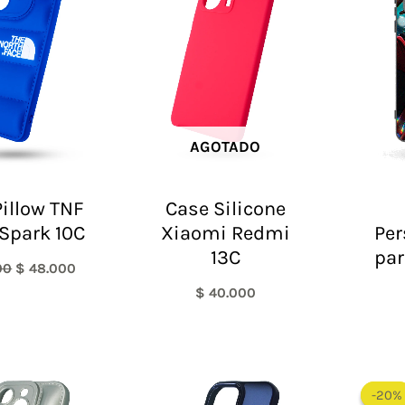
era:
es:
$ 60.000.
$ 48.000.
AGOTADO
illow TNF
Case Silicone
Spark 10C
Xiaomi Redmi
Per
13C
par
00
$
48.000
$
40.000
El
El
precio
precio
-20%
-20%
original
actual