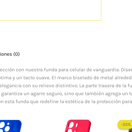
iones (0)
otección con nuestra funda para celular de vanguardia. Dis
tima y un tacto suave. El marco biselado de metal alrededo
egancia con su relieve distintivo. La parte trasera de la 
garantiza un agarre seguro, sino que también agrega un to
n esta funda que redefine la estética de la protección para 
El
El
precio
precio
-35%
-35%
original
actual