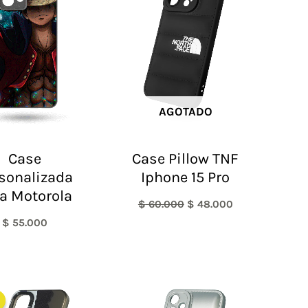
era:
es:
$ 60.000.
$ 48.000.
AGOTADO
Case
Case Pillow TNF
sonalizada
Iphone 15 Pro
a Motorola
$
60.000
$
48.000
$
55.000
El
El
precio
precio
original
actual