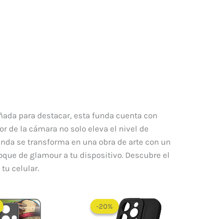
eñada para destacar, esta funda cuenta con
r de la cámara no solo eleva el nivel de
funda se transforma en una obra de arte con un
que de glamour a tu dispositivo. Descubre el
tu celular.
El
El
precio
precio
-20%
-20%
original
actual