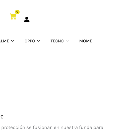
0
Cart
ALME
OPPO
TECNO
MOME
00
y protección se fusionan en nuestra funda para