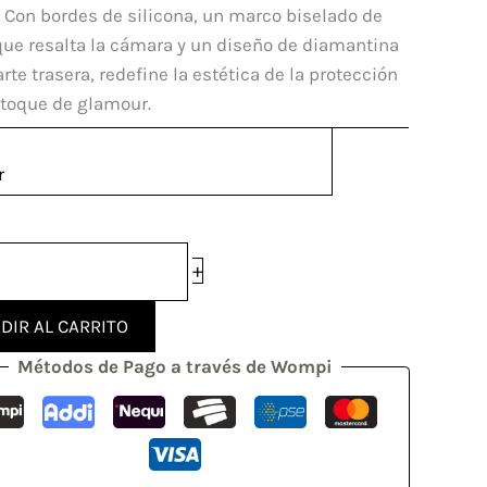
. Con bordes de silicona, un marco biselado de
que resalta la cámara y un diseño de diamantina
dad
arte trasera, redefine la estética de la protección
 toque de glamour.
r
+
DIR AL CARRITO
Métodos de Pago a través de Wompi