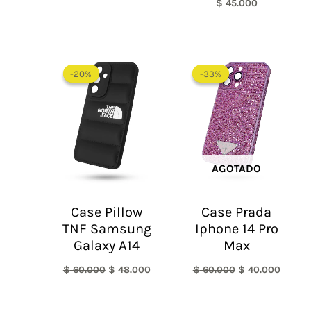
$
45.000
El
El
El
El
precio
precio
precio
precio
-20%
-20%
-33%
-33%
original
actual
original
actual
era:
es:
era:
es:
$ 60.000.
$ 48.000.
$ 60.000.
$ 40.0
AGOTADO
Case Pillow
Case Prada
TNF Samsung
Iphone 14 Pro
Galaxy A14
Max
$
60.000
$
48.000
$
60.000
$
40.000