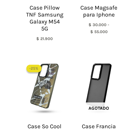
Case Pillow
Case Magsafe
TNF Samsung
para Iphone
Galaxy M54
$
30.000
-
5G
$
55.000
$
21.900
El
El
precio
precio
-25%
-25%
original
actual
era:
es:
$ 60.000.
$ 45.000.
AGOTADO
Case So Cool
Case Francia