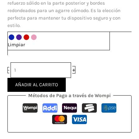
plus
refuerzo sólido en la parte posterior y bordes
cantidad
redondeados para un agarre cómodo. Es la elección
perfecta para mantener tu dispositivo seguro y con
estilo.
Limpiar
+
-
AÑADIR AL CARRITO
Métodos de Pago a través de Wompi