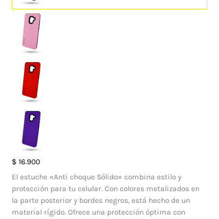
Case
$
16.900
Motomo
El estuche «Anti choque Sólido» combina estilo y
Samsung
protección para tu celular. Con colores metalizados en
Galaxy
la parte posterior y bordes negros, está hecho de un
A8
material rígido. Ofrece una protección óptima con