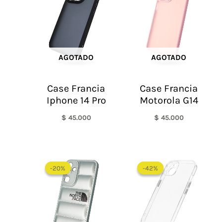
AGOTADO
AGOTADO
Case Francia
Case Francia
Iphone 14 Pro
Motorola G14
$
45.000
$
45.000
El
El
El
El
precio
precio
precio
precio
-20%
-20%
-42%
-42%
original
actual
original
actual
era:
es:
era:
es:
$ 60.000.
$ 48.000.
$ 60.000.
$ 35.0