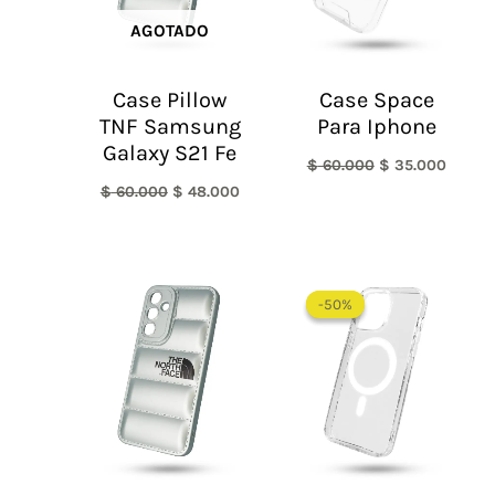
AGOTADO
Case Pillow
Case Space
TNF Samsung
Para Iphone
Galaxy S21 Fe
$
60.000
$
35.000
$
60.000
$
48.000
Rango
de
-50%
-50%
precios:
desde
$ 30.000
hasta
$ 55.000