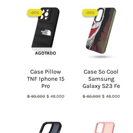
El
El
El
El
precio
precio
precio
precio
-20%
-20%
-20%
-20%
original
actual
original
actual
era:
es:
era:
es:
$ 60.000.
$ 48.000.
$ 60.000.
$ 48.0
AGOTADO
Case Pillow
Case So Cool
TNF Iphone 15
Samsung
Pro
Galaxy S23 Fe
$
60.000
$
48.000
$
60.000
$
48.000