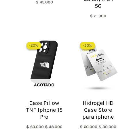
$
45.000
5G
$
21.900
El
El
El
El
precio
precio
precio
precio
-20%
-20%
-50%
-50%
original
actual
original
actual
era:
es:
era:
es:
$ 60.000.
$ 48.000.
$ 60.000.
$ 30.0
AGOTADO
Case Pillow
Hidrogel HD
TNF Iphone 15
Case Store
Pro
para iphone
$
60.000
$
48.000
$
60.000
$
30.000