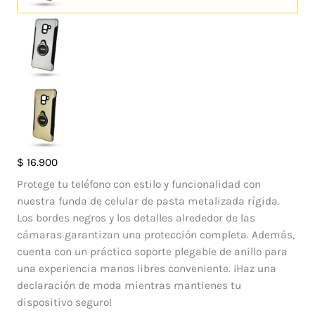
Case
$
16.900
Motomo
Protege tu teléfono con estilo y funcionalidad con
Pop
nuestra funda de celular de pasta metalizada rígida.
Samsung
Los bordes negros y los detalles alrededor de las
Galaxy
cámaras garantizan una protección completa. Además,
A8
cuenta con un práctico soporte plegable de anillo para
2018
una experiencia manos libres conveniente. ¡Haz una
cantidad
declaración de moda mientras mantienes tu
dispositivo seguro!