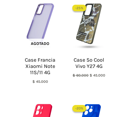
El
El
precio
precio
-25%
-25%
original
actual
era:
es:
$ 60.000.
$ 45.0
AGOTADO
Case Francia
Case So Cool
Xiaomi Note
Vivo Y27 4G
11S/11 4G
$
60.000
$
45.000
$
45.000
El
El
precio
precio
-20%
-20%
original
actual
era:
es: