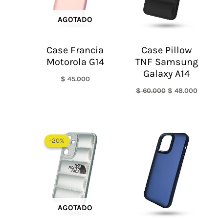
AGOTADO
Case Francia
Case Pillow
Motorola G14
TNF Samsung
Galaxy A14
$
45.000
$
60.000
$
48.000
El
El
precio
precio
-20%
-20%
original
actual
era:
es:
$ 60.000.
$ 48.000.
AGOTADO