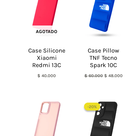
$ 60.000.
$ 48.0
AGOTADO
Case Silicone
Case Pillow
Xiaomi
TNF Tecno
Redmi 13C
Spark 10C
$
40.000
$
60.000
$
48.000
El
El
precio
precio
-20%
-20%
original
actual
era:
es:
$ 60.000.
$ 48.0