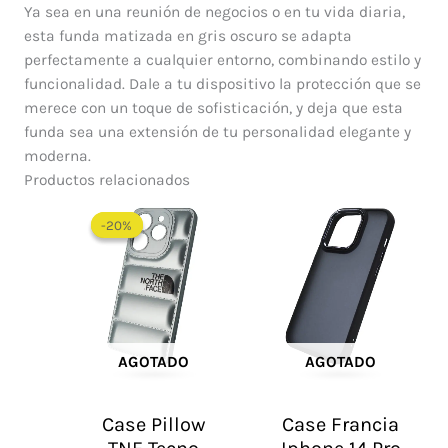
Ya sea en una reunión de negocios o en tu vida diaria,
esta funda matizada en gris oscuro se adapta
perfectamente a cualquier entorno, combinando estilo y
funcionalidad. Dale a tu dispositivo la protección que se
merece con un toque de sofisticación, y deja que esta
funda sea una extensión de tu personalidad elegante y
moderna.
Productos relacionados
El
El
precio
precio
-20%
-20%
original
actual
era:
es:
$ 60.000.
$ 48.000.
AGOTADO
AGOTADO
Case Pillow
Case Francia