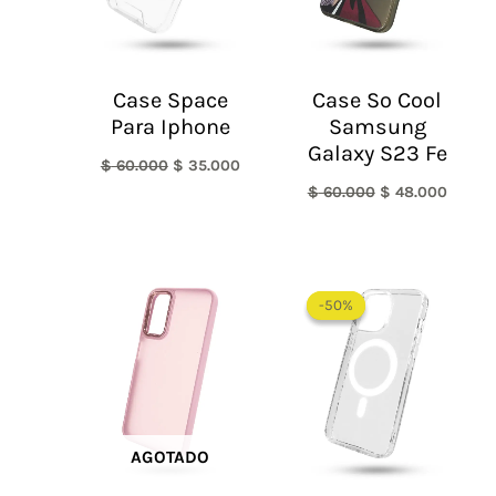
Case Space
Case So Cool
Para Iphone
Samsung
Galaxy S23 Fe
$
60.000
$
35.000
$
60.000
$
48.000
Rango
de
-50%
-50%
precios:
desde
$ 30.000
hasta
$ 55.000
AGOTADO