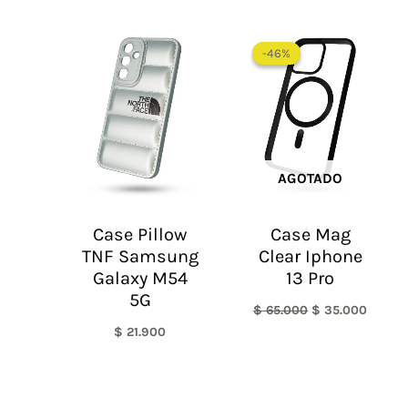
El
El
precio
precio
-46%
-46%
original
actual
era:
es:
$ 65.000.
$ 35.0
AGOTADO
Case Pillow
Case Mag
TNF Samsung
Clear Iphone
Galaxy M54
13 Pro
5G
$
65.000
$
35.000
$
21.900
El
El