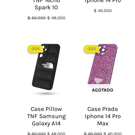
TNF Tecno
Iphone 14 Pro
Spark 10
$
45.000
$
60.000
$
48.000
El
El
El
El
precio
precio
precio
precio
-20%
-20%
-33%
-33%
original
actual
original
actual
era:
es:
era:
es:
$ 60.000.
$ 48.000.
$ 60.000.
$ 40.0
AGOTADO
Case Pillow
Case Prada
TNF Samsung
Iphone 14 Pro
Galaxy A14
Max
$
60.000
$
48.000
$
60.000
$
40.000