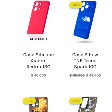
precio
precio
-20%
-20%
original
actual
era:
es:
$ 60.000.
$ 48.0
AGOTADO
Case Silicone
Case Pillow
Xiaomi
TNF Tecno
Redmi 13C
Spark 10C
$
40.000
$
60.000
$
48.000
El
El
precio
precio
-35%
-35%
-25%
-25%
original
actual
era:
es: