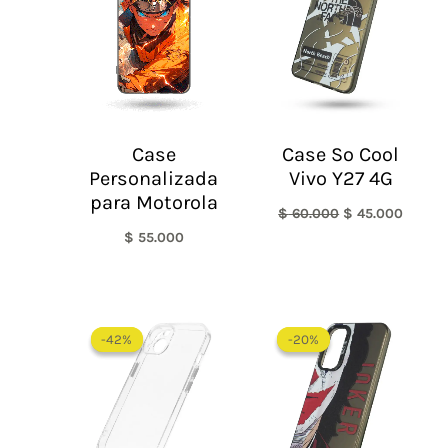
$ 60.000.
$ 45.0
Case
Case So Cool
Personalizada
Vivo Y27 4G
para Motorola
$
60.000
$
45.000
$
55.000
El
El
El
El
precio
precio
precio
precio
-42%
-42%
-20%
-20%
original
actual
original
actual
era:
es:
era:
es:
$ 60.000.
$ 35.000.
$ 60.000.
$ 48.0