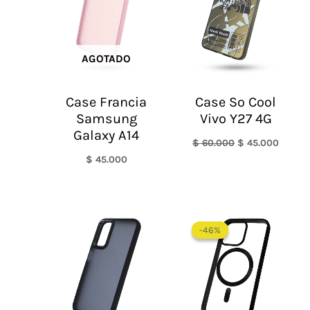
AGOTADO
Case Francia
Case So Cool
Samsung
Vivo Y27 4G
Galaxy A14
$
60.000
$
45.000
$
45.000
El
El
precio
precio
-46%
-46%
original
actual
era:
es:
$ 65.000.
$ 35.0