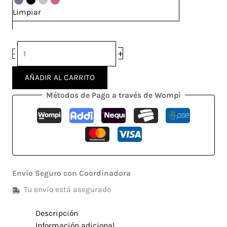
13
Limpiar
Pro
4G
cantidad
+
-
AÑADIR AL CARRITO
Métodos de Pago a través de Wompi
Envío Seguro con Coordinadora
Tu envío está asegurado
Descripción
Información adicional