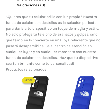
Valoraciones (0)
¿Quieres que tu celular brille con luz propia? Nuestra
funda de celular con destellos es la solución perfecta
para darle a tu dispositivo un toque de magia y estilo.
No solo protege tu teléfono de arañazos y golpes, sino
que también lo convierte en una joya reluciente que no
pasará desapercibida. Sé el centro de atención en
cualquier lugar y en cualquier momento con nuestra
funda de celular con destellos. ¡Haz que tu dispositivo
sea tan brillante como tu personalidad!
Productos relacionados
El
El
precio
precio
-20%
-20%
original
actual
era:
es:
$ 60.000.
$ 48.000.