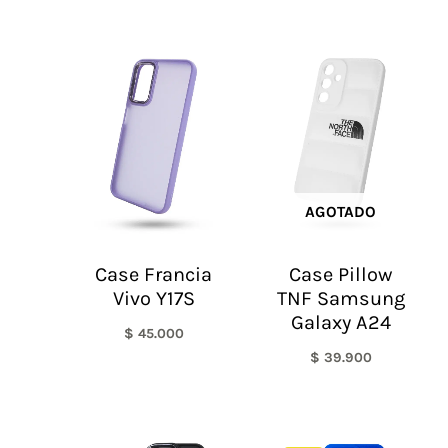
AGOTADO
Case Francia
Case Pillow
Vivo Y17S
TNF Samsung
Galaxy A24
$
45.000
$
39.900
El
El