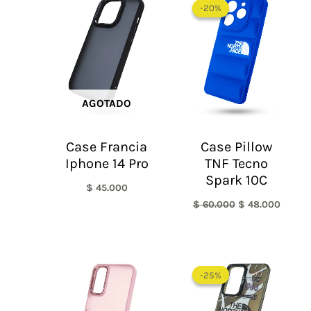
precio
precio
-20%
-20%
original
actual
era:
es:
$ 60.000.
$ 48.0
AGOTADO
Case Francia
Case Pillow
Iphone 14 Pro
TNF Tecno
Spark 10C
$
45.000
$
60.000
$
48.000
El
El
precio
precio
-25%
-25%
original
actual
era:
es:
$ 60.000.
$ 45.0