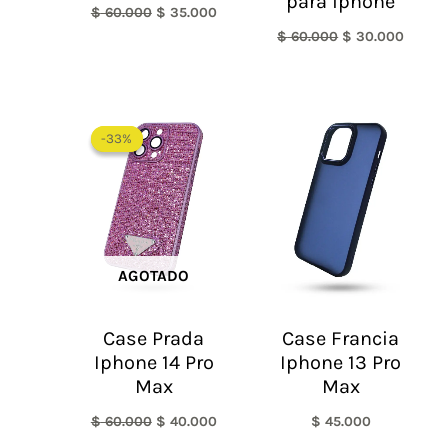
para iphone
$
60.000
$
35.000
$
60.000
$
30.000
El
El
precio
precio
-33%
-33%
original
actual
era:
es:
$ 60.000.
$ 40.000.
AGOTADO
Case Prada
Case Francia
Iphone 14 Pro
Iphone 13 Pro
Max
Max
$
60.000
$
40.000
$
45.000