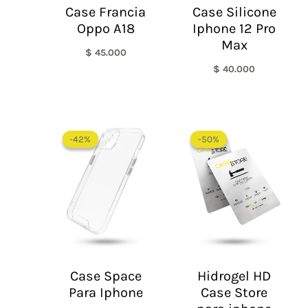
Case Francia
Case Silicone
Oppo A18
Iphone 12 Pro
Max
$
45.000
$
40.000
El
El
El
El
precio
precio
precio
precio
-42%
-42%
-50%
-50%
original
actual
original
actual
era:
es:
era:
es:
$ 60.000.
$ 35.000.
$ 60.000.
$ 30.0
Case Space
Hidrogel HD
Para Iphone
Case Store