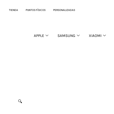
Ir
al
TIENDA
PUNTOS FÍSICOS
PERSONALIZADAS
contenido
APPLE
SAMSUNG
XIAOMI
🔍