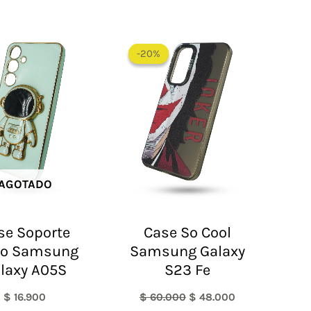
El
El
precio
precio
-20%
-20%
original
actual
era:
es:
$ 60.000.
$ 48.000.
AGOTADO
se Soporte
Case So Cool
ro Samsung
Samsung Galaxy
laxy A05S
S23 Fe
$
16.900
$
60.000
$
48.000