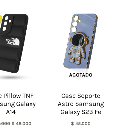
El
El
precio
precio
original
actual
era:
es:
$ 60.000.
$ 48.000.
AGOTADO
 Pillow TNF
Case Soporte
sung Galaxy
Astro Samsung
A14
Galaxy S23 Fe
.000
$
48.000
$
45.000