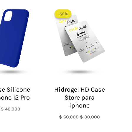
El
El
precio
precio
-50%
-50%
original
actual
era:
es:
$ 60.000.
$ 30.000.
e Silicone
Hidrogel HD Case
hone 12 Pro
Store para
iphone
$
40.000
$
60.000
$
30.000