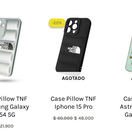
El
El
precio
precio
-20%
-20%
original
actual
era:
es:
$ 60.000.
$ 48.000.
AGOTADO
illow TNF
Case Pillow TNF
Ca
ng Galaxy
Iphone 15 Pro
Ast
54 5G
Ga
$
60.000
$
48.000
21.900