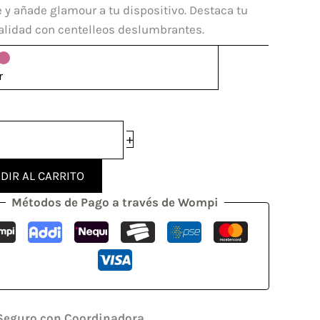
mi
 y añade glamour a tu dispositivo. Destaca tu
i
alidad con centelleos deslumbrantes.
dad
r
+
DIR AL CARRITO
Métodos de Pago a través de Wompi
Seguro con Coordinadora