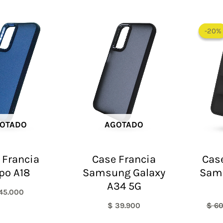
-20%
-20%
OTADO
AGOTADO
 Francia
Case Francia
Case
po A18
Samsung Galaxy
Sam
A34 5G
45.000
$
39.900
$
60