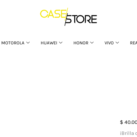
MOTOROLA
HUAWEI
HONOR
VIVO
RE
Case
$
40.0
Luna
¡Brilla