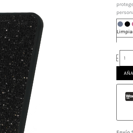
Xiao
protege
Redm
person
13C
canti
Limpia
-
AÑA
Envío 