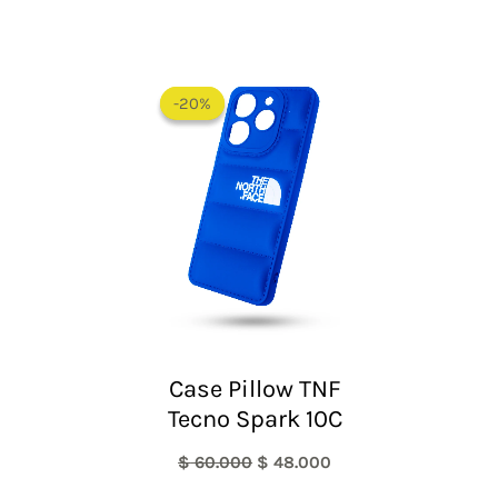
El
El
precio
precio
-20%
-20%
original
actual
era:
es:
$ 60.000.
$ 48.000.
Case Pillow TNF
Tecno Spark 10C
$
60.000
$
48.000