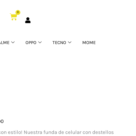
0
Cart
ALME
OPPO
TECNO
MOME
00
 con estilo! Nuestra funda de celular con destellos