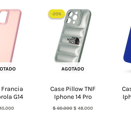
El
El
precio
precio
-20%
-20%
original
actual
era:
es:
$ 60.000.
$ 48.000.
OTADO
AGOTADO
 Francia
Case Pillow TNF
Cas
rola G14
Iphone 14 Pro
Ip
45.000
$
60.000
$
48.000