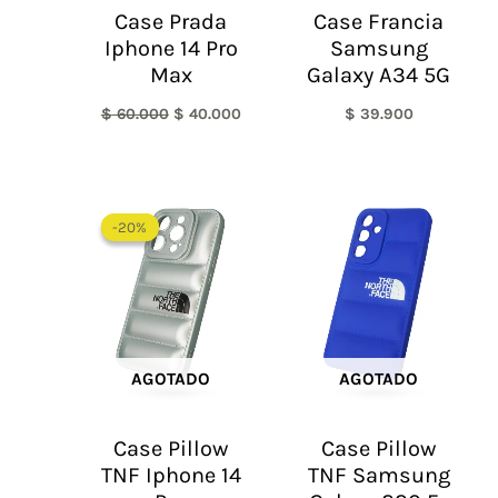
Case Prada
Case Francia
Iphone 14 Pro
Samsung
Max
Galaxy A34 5G
$
60.000
$
40.000
$
39.900
El
El
precio
precio
-20%
-20%
original
actual
era:
es:
$ 60.000.
$ 48.000.
AGOTADO
AGOTADO
Case Pillow
Case Pillow
TNF Iphone 14
TNF Samsung