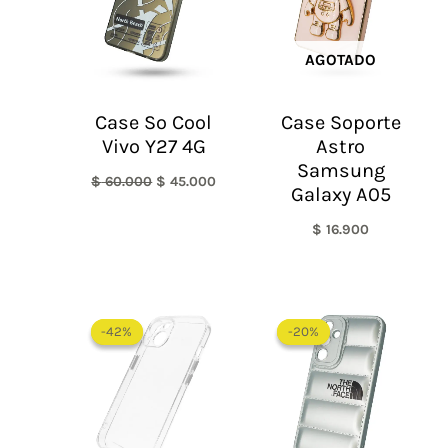
AGOTADO
Case So Cool
Case Soporte
Vivo Y27 4G
Astro
Samsung
$
60.000
$
45.000
Galaxy A05
$
16.900
El
El
El
El
precio
precio
precio
precio
-42%
-42%
-20%
-20%
original
actual
original
actual
era:
es:
era:
es:
$ 60.000.
$ 35.000.
$ 60.000.
$ 48.0