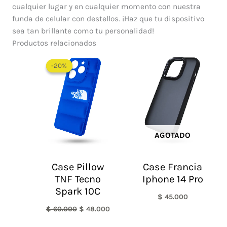
cualquier lugar y en cualquier momento con nuestra
funda de celular con destellos. ¡Haz que tu dispositivo
sea tan brillante como tu personalidad!
Productos relacionados
El
El
precio
precio
-20%
-20%
original
actual
era:
es:
$ 60.000.
$ 48.000.
AGOTADO
Case Pillow
Case Francia
TNF Tecno
Iphone 14 Pro
Spark 10C
$
45.000
$
60.000
$
48.000