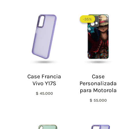
-35%
-35%
Case Francia
Case
Vivo Y17S
Personalizada
para Motorola
$
45.000
$
55.000