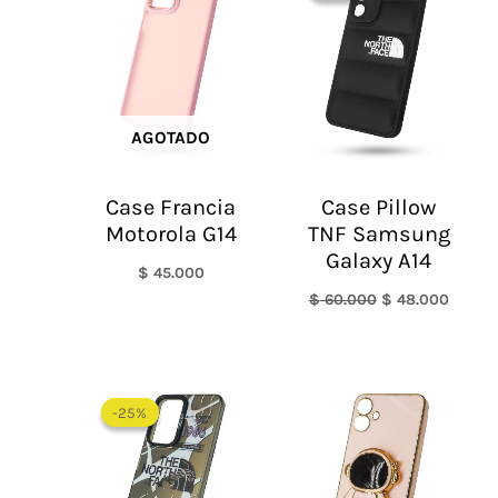
era:
es:
$ 60.000.
$ 48.0
AGOTADO
Case Francia
Case Pillow
Motorola G14
TNF Samsung
Galaxy A14
$
45.000
$
60.000
$
48.000
El
El
precio
precio
-25%
-25%
original
actual
era:
es:
$ 60.000.
$ 45.000.