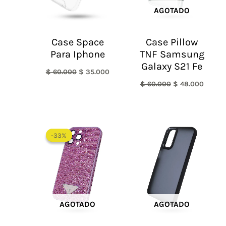
AGOTADO
Case Space
Case Pillow
Para Iphone
TNF Samsung
Galaxy S21 Fe
$
60.000
$
35.000
$
60.000
$
48.000
El
El
precio
precio
-33%
-33%
original
actual
era:
es:
$ 60.000.
$ 40.000.
AGOTADO
AGOTADO