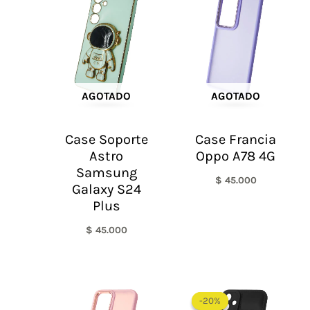
AGOTADO
AGOTADO
Case Soporte
Case Francia
Astro
Oppo A78 4G
Samsung
$
45.000
Galaxy S24
Plus
$
45.000
El
El
precio
precio
-20%
-20%
original
actual