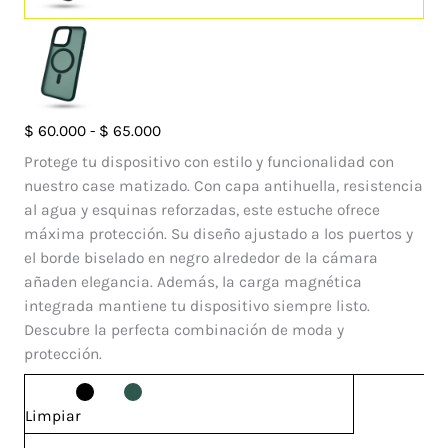
Case
Rango
$
60.000
-
$
65.000
Francia
de
Protege tu dispositivo con estilo y funcionalidad con
Magsafe
precios:
nuestro case matizado. Con capa antihuella, resistencia
Iphone
desde
al agua y esquinas reforzadas, este estuche ofrece
13
$ 60.000
máxima protección. Su diseño ajustado a los puertos y
Pro
hasta
el borde biselado en negro alrededor de la cámara
Max
$ 65.000
añaden elegancia. Además, la carga magnética
cantidad
integrada mantiene tu dispositivo siempre listo.
Descubre la perfecta combinación de moda y
protección.
Limpiar