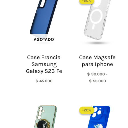
-50%
-50%
precios:
desde
$ 30.000
hasta
$ 55.000
AGOTADO
Case Francia
Case Magsafe
Samsung
para Iphone
Galaxy S23 Fe
$
30.000
-
$
45.000
$
55.000
El
El
precio
precio
-20%
-20%
original
actual
era:
es:
$ 60.000.
$ 48.0