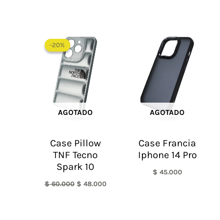
El
El
precio
precio
-20%
-20%
original
actual
era:
es:
$ 60.000.
$ 48.000.
AGOTADO
AGOTADO
Case Pillow
Case Francia
TNF Tecno
Iphone 14 Pro
Spark 10
$
45.000
$
60.000
$
48.000