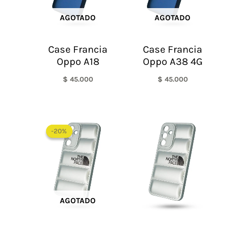
AGOTADO
AGOTADO
Case Francia
Case Francia
Oppo A18
Oppo A38 4G
$
45.000
$
45.000
El
El
precio
precio
-20%
-20%
original
actual
era:
es:
$ 60.000.
$ 48.000.
AGOTADO