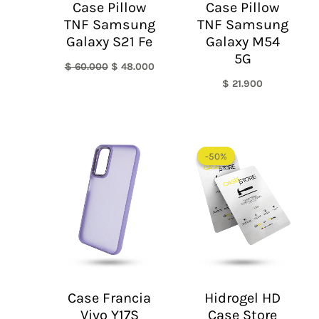
Case Pillow
Case Pillow
TNF Samsung
TNF Samsung
Galaxy S21 Fe
Galaxy M54
5G
$
60.000
$
48.000
$
21.900
El
El
precio
precio
-50%
-50%
original
actual
era:
es:
$ 60.000.
$ 30.0
Case Francia
Hidrogel HD
Vivo Y17S
Case Store