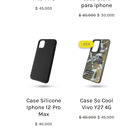
para iphone
$
45.000
$
60.000
$
30.000
El
El
precio
precio
-25%
-25%
original
actual
era:
es:
$ 60.000.
$ 45.0
Case Silicone
Case So Cool
Iphone 12 Pro
Vivo Y27 4G
Max
$
60.000
$
45.000
$
40.000