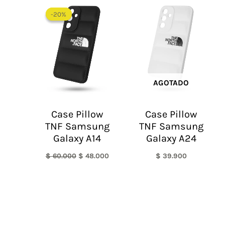
El
El
precio
precio
-20%
-20%
original
actual
era:
es:
$ 60.000.
$ 48.000.
AGOTADO
Case Pillow
Case Pillow
TNF Samsung
TNF Samsung
Galaxy A14
Galaxy A24
$
60.000
$
48.000
$
39.900