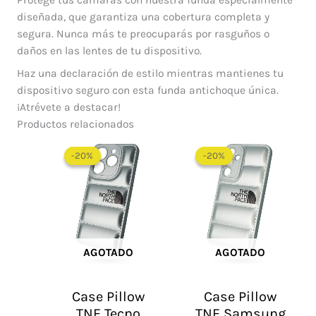
diseñada, que garantiza una cobertura completa y
segura. Nunca más te preocuparás por rasguños o
daños en las lentes de tu dispositivo.
Haz una declaración de estilo mientras mantienes tu
dispositivo seguro con esta funda antichoque única.
¡Atrévete a destacar!
Productos relacionados
El
El
El
El
precio
precio
precio
precio
-20%
-20%
-20%
-20%
original
actual
original
actual
era:
es:
era:
es:
$ 60.000.
$ 48.000.
$ 60.000.
$ 48.0
AGOTADO
AGOTADO
Case Pillow
Case Pillow
TNF Tecno
TNF Samsung