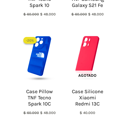
Spark 10
Galaxy S21 Fe
$
60.000
$
48.000
$
60.000
$
48.000
El
El
precio
precio
-20%
-20%
original
actual
era:
es:
$ 60.000.
$ 48.000.
AGOTADO
Case Pillow
Case Silicone
TNF Tecno
Xiaomi
Spark 10C
Redmi 13C
$
60.000
$
48.000
$
40.000