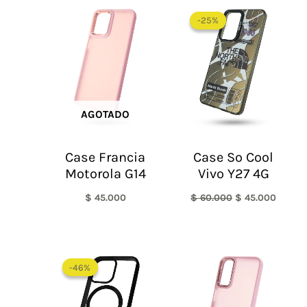
El
El
precio
precio
-25%
-25%
original
actual
era:
es:
$ 60.000.
$ 45.0
AGOTADO
Case Francia
Case So Cool
Motorola G14
Vivo Y27 4G
$
45.000
$
60.000
$
45.000
El
El
precio
precio
-46%
-46%
original
actual
era:
es:
$ 65.000.
$ 35.000.