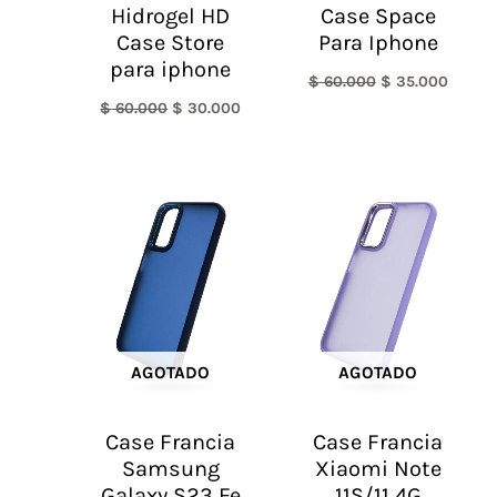
Hidrogel HD
Case Space
Case Store
Para Iphone
para iphone
$
60.000
$
35.000
$
60.000
$
30.000
AGOTADO
AGOTADO
Case Francia
Case Francia
Samsung
Xiaomi Note
Galaxy S23 Fe
11S/11 4G