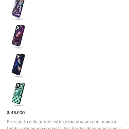
Case
$
45.000
Diamante
Protege tu celular con estilo y resistencia con nuestra
Iphone
funda antichoque en pasta. Los bordes de silicona negra