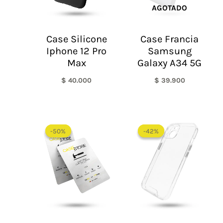
AGOTADO
Case Silicone
Case Francia
Iphone 12 Pro
Samsung
Max
Galaxy A34 5G
$
40.000
$
39.900
El
El
El
El
precio
precio
precio
precio
-50%
-50%
-42%
-42%
original
actual
original
actual
era:
es:
era:
es:
$ 60.000.
$ 30.000.
$ 60.000.
$ 35.0