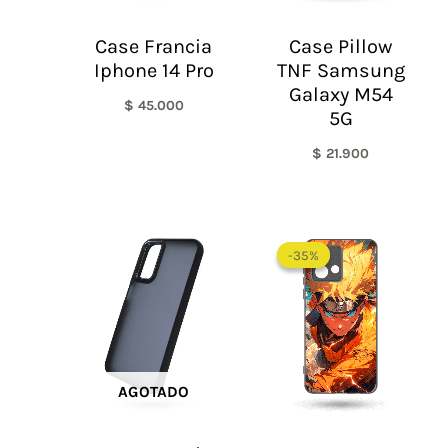
Case Francia
Case Pillow
Iphone 14 Pro
TNF Samsung
Galaxy M54
$
45.000
5G
$
21.900
-35%
-35%
AGOTADO