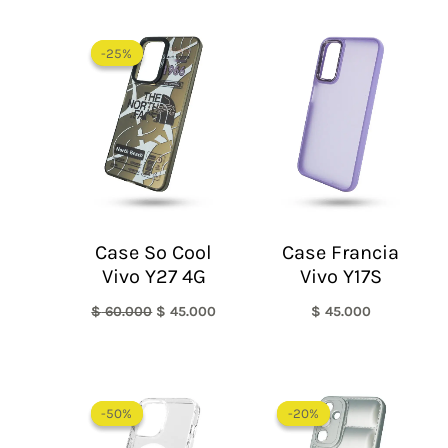
El
El
precio
precio
-25%
-25%
original
actual
era:
es:
$ 60.000.
$ 45.000.
Case So Cool
Case Francia
Vivo Y27 4G
Vivo Y17S
$
60.000
$
45.000
$
45.000
Rango
El
El
de
precio
precio
-50%
-50%
-20%
-20%
precios:
original
actual
desde
era:
es: