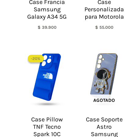
Case Francia
Case
Samsung
Personalizada
Galaxy A34 5G
para Motorola
$
39.900
$
55.000
El
El
precio
precio
-20%
-20%
original
actual
era:
es:
$ 60.000.
$ 48.000.
AGOTADO
Case Pillow
Case Soporte
TNF Tecno
Astro
Spark 10C
Samsung