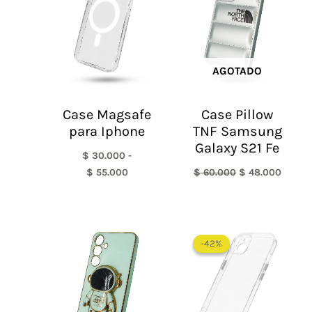
$ 30.000
$ 60.000.
$ 48.0
hasta
$ 55.000
AGOTADO
Case Magsafe
Case Pillow
para Iphone
TNF Samsung
Galaxy S21 Fe
$
30.000
-
$
55.000
$
60.000
$
48.000
El
El
precio
precio
-42%
-42%
original
actual
era:
es:
$ 60.000.
$ 35.0