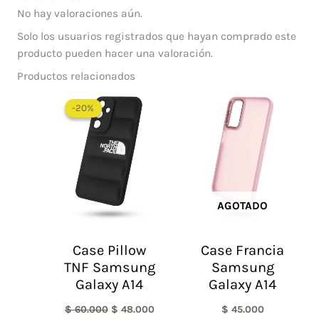
No hay valoraciones aún.
Solo los usuarios registrados que hayan comprado este
producto pueden hacer una valoración.
Productos relacionados
El
El
precio
precio
-20%
-20%
original
actual
era:
es:
$ 60.000.
$ 48.000.
AGOTADO
Case Pillow
Case Francia
TNF Samsung
Samsung
Galaxy A14
Galaxy A14
$
60.000
$
48.000
$
45.000