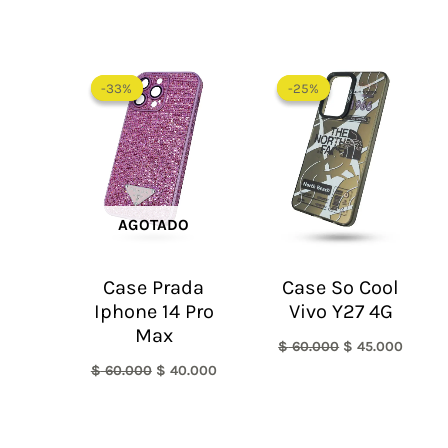
El
El
El
El
precio
precio
precio
precio
-33%
-33%
-25%
-25%
original
actual
original
actual
era:
es:
era:
es:
$ 60.000.
$ 40.000.
$ 60.000.
$ 45.0
AGOTADO
Case Prada
Case So Cool
Iphone 14 Pro
Vivo Y27 4G
Max
$
60.000
$
45.000
$
60.000
$
40.000