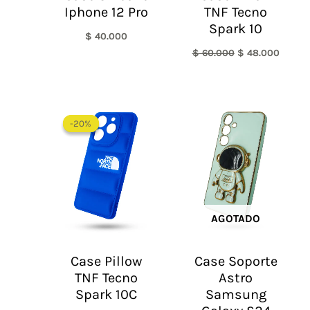
Iphone 12 Pro
TNF Tecno
Spark 10
$
40.000
$
60.000
$
48.000
El
El
precio
precio
-20%
-20%
original
actual
era:
es:
$ 60.000.
$ 48.000.
AGOTADO
Case Pillow
Case Soporte
TNF Tecno
Astro
Spark 10C
Samsung