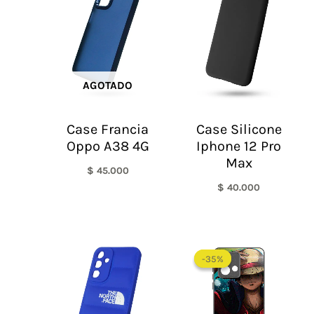
AGOTADO
Case Francia
Case Silicone
Oppo A38 4G
Iphone 12 Pro
Max
$
45.000
$
40.000
-35%
-35%