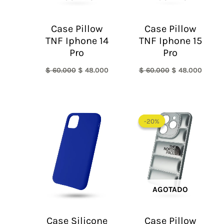
Case Pillow
Case Pillow
TNF Iphone 14
TNF Iphone 15
Pro
Pro
$
60.000
$
48.000
$
60.000
$
48.000
El
El
precio
precio
-20%
-20%
original
actual
era:
es:
$ 60.000.
$ 48.0
AGOTADO
Case Silicone
Case Pillow