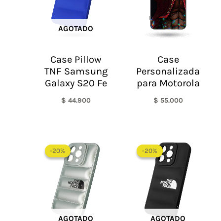
AGOTADO
Case Pillow
Case
TNF Samsung
Personalizada
Galaxy S20 Fe
para Motorola
$
44.900
$
55.000
El
El
El
El
precio
precio
precio
precio
-20%
-20%
-20%
-20%
original
actual
original
actual
era:
es:
era:
es:
$ 60.000.
$ 48.000.
$ 60.000.
$ 48.0
AGOTADO
AGOTADO