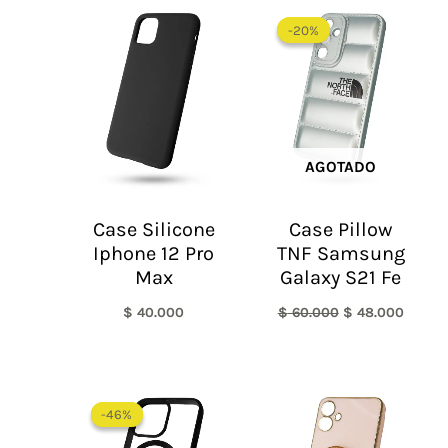
El
El
precio
precio
-20%
-20%
original
actual
era:
es:
$ 60.000.
$ 48.0
AGOTADO
Case Silicone
Case Pillow
Iphone 12 Pro
TNF Samsung
Max
Galaxy S21 Fe
$
40.000
$
60.000
$
48.000
El
El
precio
precio
-46%
-46%
original
actual
era:
es: