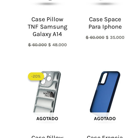
Case Pillow
Case Space
TNF Samsung
Para Iphone
Galaxy A14
$
60.000
$
35.000
$
60.000
$
48.000
El
El
precio
precio
-20%
-20%
original
actual
era:
es:
$ 60.000.
$ 48.000.
AGOTADO
AGOTADO
Case Pillow
Case Francia