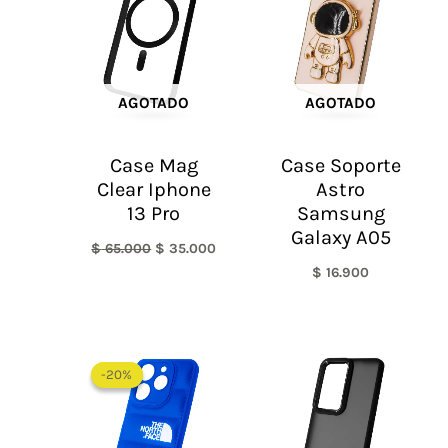
$ 65.000.
$ 35.000.
AGOTADO
AGOTADO
Case Mag
Case Soporte
Clear Iphone
Astro
13 Pro
Samsung
Galaxy A05
$
65.000
$
35.000
$
16.900
El
El
precio
precio
-20%
-20%
original
actual
era:
es:
$ 60.000.
$ 48.000.