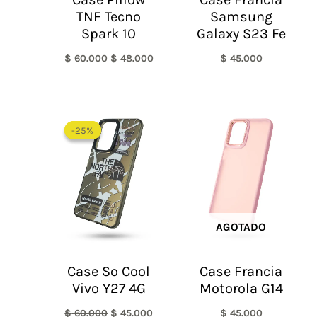
TNF Tecno
Samsung
Spark 10
Galaxy S23 Fe
$
60.000
$
48.000
$
45.000
El
El
precio
precio
-25%
-25%
original
actual
era:
es:
$ 60.000.
$ 45.000.
AGOTADO
Case So Cool
Case Francia
Vivo Y27 4G
Motorola G14
$
60.000
$
45.000
$
45.000