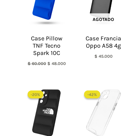
AGOTADO
Case Pillow
Case Francia
TNF Tecno
Oppo A58 4g
Spark 10C
$
45.000
$
60.000
$
48.000
El
El
El
El
precio
precio
precio
precio
-20%
-20%
-42%
-42%
original
actual
original
actual
era:
es:
era:
es:
$ 60.000.
$ 48.000.
$ 60.000.
$ 35.0