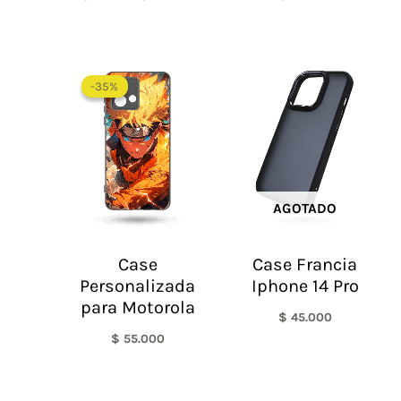
-35%
-35%
AGOTADO
Case
Case Francia
Personalizada
Iphone 14 Pro
para Motorola
$
45.000
$
55.000