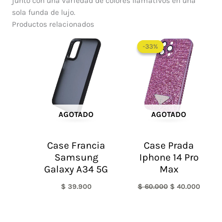
junto con una variedad de colores llamativos en una
sola funda de lujo.
Productos relacionados
El
El
precio
precio
-33%
-33%
original
actual
era:
es:
$ 60.000.
$ 40.0
AGOTADO
AGOTADO
Case Francia
Case Prada
Samsung
Iphone 14 Pro
Galaxy A34 5G
Max
$
39.900
$
60.000
$
40.000