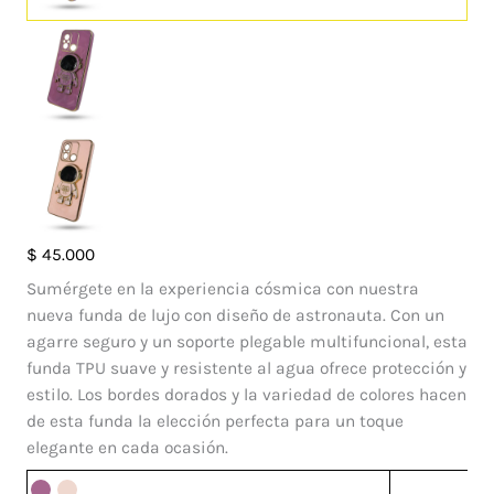
Case
$
45.000
Soporte
Sumérgete en la experiencia cósmica con nuestra
Astro
nueva funda de lujo con diseño de astronauta. Con un
Xiaomi
agarre seguro y un soporte plegable multifuncional, esta
Redmi
funda TPU suave y resistente al agua ofrece protección y
Note
estilo. Los bordes dorados y la variedad de colores hacen
12
de esta funda la elección perfecta para un toque
C
elegante en cada ocasión.
cantidad