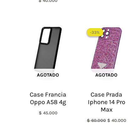
$
40.000
El
El
precio
precio
-33%
-33%
original
actual
era:
es:
$ 60.000.
$ 40.0
AGOTADO
AGOTADO
Case Francia
Case Prada
Oppo A58 4g
Iphone 14 Pro
Max
$
45.000
$
60.000
$
40.000