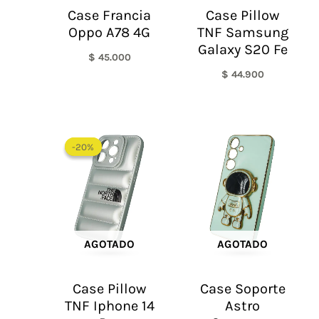
Case Francia
Case Pillow
Oppo A78 4G
TNF Samsung
Galaxy S20 Fe
$
45.000
$
44.900
El
El
precio
precio
-20%
-20%
original
actual
era:
es:
$ 60.000.
$ 48.000.
AGOTADO
AGOTADO
Case Pillow
Case Soporte
TNF Iphone 14
Astro