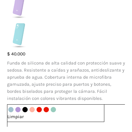
Case
$
40.000
Silicone
Funda de silicona de alta calidad con protección suave y
Xiaomi
sedosa. Resistente a caídas y arañazos, antideslizante y
Redmi
aprueba de agua. Cobertura interna de microfibra
Note
gamuzada, ajuste preciso para puertos y botones,
10
bordes biselados para proteger la cámara. Fácil
Pro
instalación con colores vibrantes disponibles.
5G
cantidad
Limpiar