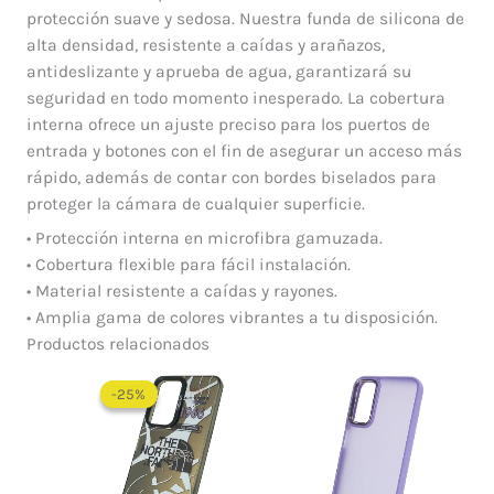
protección suave y sedosa. Nuestra funda de silicona de
alta densidad, resistente a caídas y arañazos,
antideslizante y aprueba de agua, garantizará su
seguridad en todo momento inesperado. La cobertura
interna ofrece un ajuste preciso para los puertos de
entrada y botones con el fin de asegurar un acceso más
rápido, además de contar con bordes biselados para
proteger la cámara de cualquier superficie.
• Protección interna en microfibra gamuzada.
• Cobertura flexible para fácil instalación.
• Material resistente a caídas y rayones.
• Amplia gama de colores vibrantes a tu disposición.
Productos relacionados
El
El
precio
precio
-25%
-25%
original
actual
era:
es:
$ 60.000.
$ 45.000.