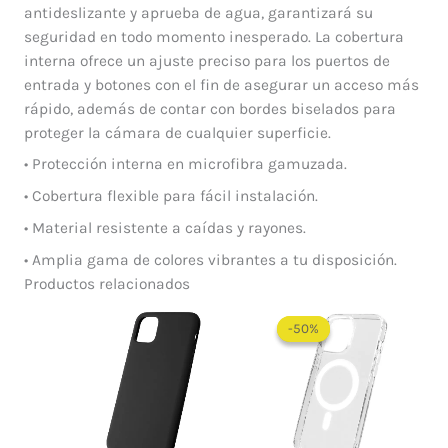
antideslizante y aprueba de agua, garantizará su
seguridad en todo momento inesperado. La cobertura
interna ofrece un ajuste preciso para los puertos de
entrada y botones con el fin de asegurar un acceso más
rápido, además de contar con bordes biselados para
proteger la cámara de cualquier superficie.
• Protección interna en microfibra gamuzada.
• Cobertura flexible para fácil instalación.
• Material resistente a caídas y rayones.
• Amplia gama de colores vibrantes a tu disposición.
Productos relacionados
Rango
de
-50%
-50%
precios:
desde
$ 30.000
hasta
$ 55.000