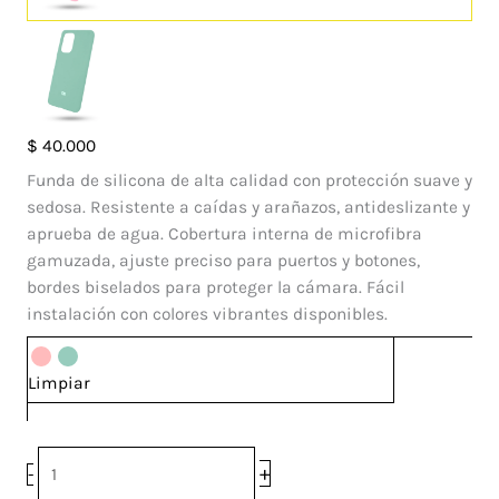
Case
$
40.000
Silicone
Funda de silicona de alta calidad con protección suave y
Xiaomi
sedosa. Resistente a caídas y arañazos, antideslizante y
Poco
aprueba de agua. Cobertura interna de microfibra
F3
gamuzada, ajuste preciso para puertos y botones,
cantidad
bordes biselados para proteger la cámara. Fácil
instalación con colores vibrantes disponibles.
Limpiar
+
-