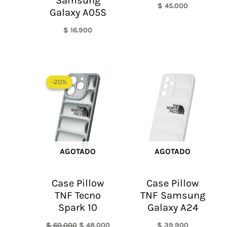
Samsung
$
45.000
Galaxy A05S
$
16.900
El
El
precio
precio
-20%
-20%
original
actual
era:
es:
$ 60.000.
$ 48.000.
AGOTADO
AGOTADO
Case Pillow
Case Pillow
TNF Tecno
TNF Samsung
Spark 10
Galaxy A24
$
60.000
$
48.000
$
39.900