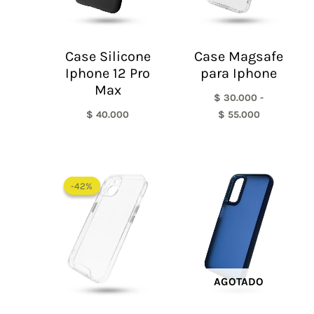
Case Silicone
Case Magsafe
Iphone 12 Pro
para Iphone
Max
$
30.000
-
$
40.000
$
55.000
El
El
precio
precio
-42%
-42%
original
actual
era:
es:
$ 60.000.
$ 35.000.
AGOTADO