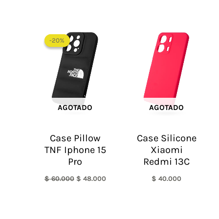
El
El
precio
precio
-20%
-20%
original
actual
era:
es:
$ 60.000.
$ 48.000.
AGOTADO
AGOTADO
Case Pillow
Case Silicone
TNF Iphone 15
Xiaomi
Pro
Redmi 13C
$
60.000
$
48.000
$
40.000