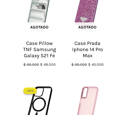
$ 60.000.
$ 48.000.
$ 60.000.
$ 40.0
AGOTADO
AGOTADO
Case Pillow
Case Prada
TNF Samsung
Iphone 14 Pro
Galaxy S21 Fe
Max
$
60.000
$
48.000
$
60.000
$
40.000
El
El
precio
precio
-46%
-46%
original
actual
era:
es:
$ 65.000.
$ 35.000.