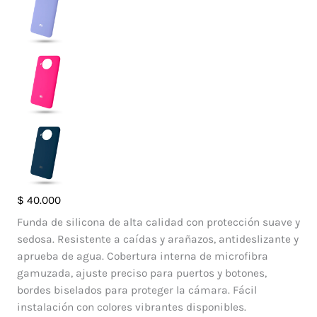
Case
$
40.000
Silicone
Funda de silicona de alta calidad con protección suave y
Xiaomi
sedosa. Resistente a caídas y arañazos, antideslizante y
Mi
aprueba de agua. Cobertura interna de microfibra
10T
gamuzada, ajuste preciso para puertos y botones,
Lite
bordes biselados para proteger la cámara. Fácil
5G
instalación con colores vibrantes disponibles.