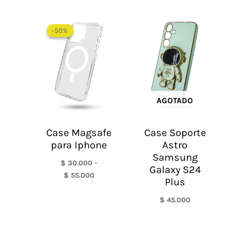
Rango
de
-50%
-50%
precios:
desde
$ 30.000
hasta
$ 55.000
AGOTADO
Case Magsafe
Case Soporte
para Iphone
Astro
Samsung
$
30.000
-
Galaxy S24
$
55.000
Plus
$
45.000