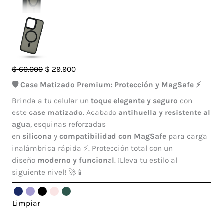
Case
El
El
$
60.000
$
29.900
Francia
precio
precio
🛡️ Case Matizado Premium: Protección y MagSafe ⚡
Magsafe
original
actual
Brinda a tu celular un
toque elegante y seguro
con
Iphone
era:
es:
este
case matizado
. Acabado
antihuella y resistente al
15
$ 60.000.
$ 29.900.
agua
, esquinas reforzadas
Pro
en
silicona
y
compatibilidad con MagSafe
para carga
Max
inalámbrica rápida ⚡. Protección total con un
cantidad
diseño
moderno y funcional
. ¡Lleva tu estilo al
siguiente nivel! 🚀📱
Limpiar