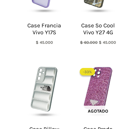
Case Francia
Case So Cool
Vivo Y17S
Vivo Y27 4G
$
45.000
$
60.000
$
45.000
El
El
precio
precio
-33%
-33%
original
actual
era:
es:
$ 60.000.
$ 40.0
AGOTADO