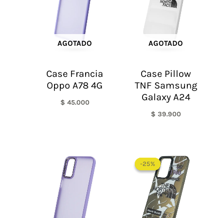
AGOTADO
AGOTADO
Case Francia
Case Pillow
Oppo A78 4G
TNF Samsung
Galaxy A24
$
45.000
$
39.900
El
El
precio
precio
-25%
-25%
original
actual
era:
es:
$ 60.000.
$ 45.0