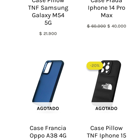
Case Pillow
Case Prada
TNF Samsung
Iphone 14 Pro
Galaxy M54
Max
5G
$
60.000
$
40.000
$
21.900
El
El
precio
precio
-20%
-20%
original
actual
era:
es:
$ 60.000.
$ 48.0
AGOTADO
AGOTADO
Case Francia
Case Pillow
Oppo A38 4G
TNF Iphone 15