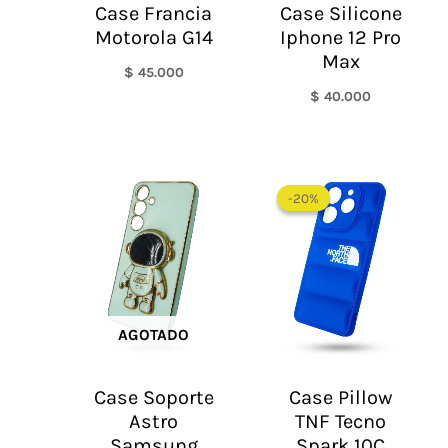
Case Francia
Case Silicone
Motorola G14
Iphone 12 Pro
Max
$
45.000
$
40.000
El
El
precio
precio
-20%
-20%
original
actual
era:
es:
$ 60.000.
$ 48.0
AGOTADO
Case Soporte
Case Pillow
Astro
TNF Tecno
Samsung
Spark 10C