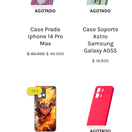
AGOTADO
AGOTADO
Case Prada
Case Soporte
Iphone 14 Pro
Astro
Max
Samsung
Galaxy A05S
$
60.000
$
40.000
$
16.900
-35%
-35%
AGOTADO