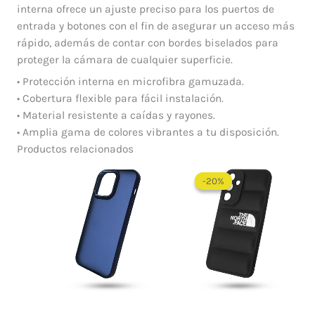
interna ofrece un ajuste preciso para los puertos de
entrada y botones con el fin de asegurar un acceso más
rápido, además de contar con bordes biselados para
proteger la cámara de cualquier superficie.
• Protección interna en microfibra gamuzada.
• Cobertura flexible para fácil instalación.
• Material resistente a caídas y rayones.
• Amplia gama de colores vibrantes a tu disposición.
Productos relacionados
El
El
precio
precio
-20%
-20%
original
actual
era:
es:
$ 60.000.
$ 48.0