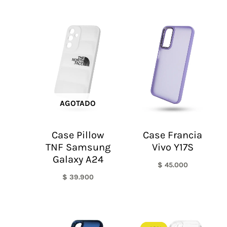
AGOTADO
Case Pillow
Case Francia
TNF Samsung
Vivo Y17S
Galaxy A24
$
45.000
$
39.900
El
El
precio
precio