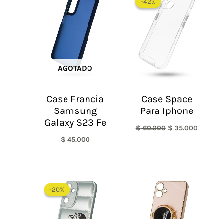
-42%
-42%
original
actual
era:
es:
$ 60.000.
$ 35.0
AGOTADO
Case Francia
Case Space
Samsung
Para Iphone
Galaxy S23 Fe
$
60.000
$
35.000
$
45.000
El
El
precio
precio
-20%
-20%
original
actual
era:
es:
$ 60.000.
$ 48.000.