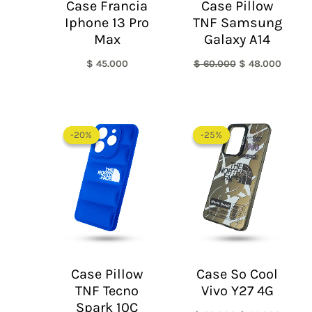
Case Francia
Case Pillow
Iphone 13 Pro
TNF Samsung
Max
Galaxy A14
$
45.000
$
60.000
$
48.000
El
El
El
El
precio
precio
precio
precio
-20%
-20%
-25%
-25%
original
actual
original
actual
era:
es:
era:
es:
$ 60.000.
$ 48.000.
$ 60.000.
$ 45.0
Case Pillow
Case So Cool
TNF Tecno
Vivo Y27 4G
Spark 10C