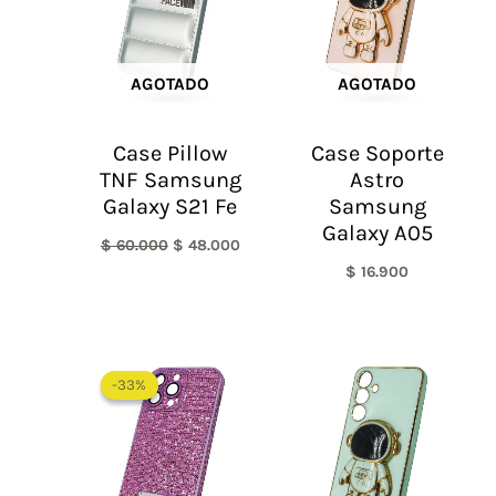
AGOTADO
AGOTADO
Case Pillow
Case Soporte
TNF Samsung
Astro
Galaxy S21 Fe
Samsung
Galaxy A05
$
60.000
$
48.000
$
16.900
El
El
precio
precio
-33%
-33%
original
actual
era:
es:
$ 60.000.
$ 40.000.