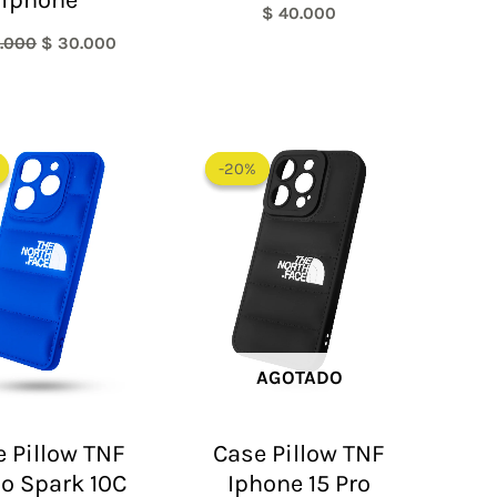
$
40.000
.000
$
30.000
El
El
El
El
precio
precio
precio
precio
-20%
-20%
original
actual
original
actual
era:
es:
era:
es:
$ 60.000.
$ 48.000.
$ 60.000.
$ 48.000.
AGOTADO
 Pillow TNF
Case Pillow TNF
o Spark 10C
Iphone 15 Pro