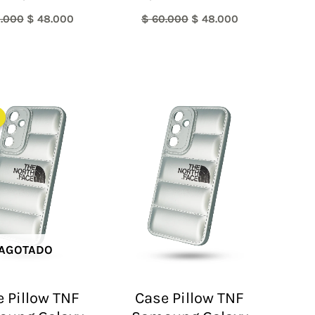
.000
$
48.000
$
60.000
$
48.000
El
El
precio
precio
original
actual
era:
es:
$ 60.000.
$ 48.000.
AGOTADO
 Pillow TNF
Case Pillow TNF