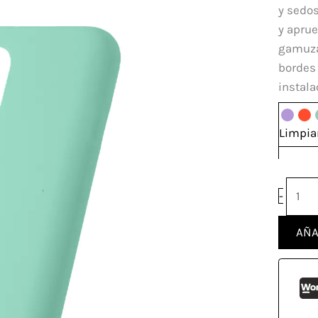
Motor
y sedos
G100
y aprue
canti
gamuzad
bordes 
instala
Limpia
-
AÑA