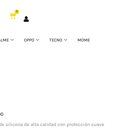
0
Cart
ALME
OPPO
TECNO
MOME
00
one
e silicona de alta calidad con protección suave