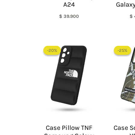
A24
Galaxy
$
39.900
$
El
El
precio
precio
-20%
-20%
-25%
-25%
original
actual
era:
es:
$ 60.000.
$ 48.000.
Case Pillow TNF
Case S