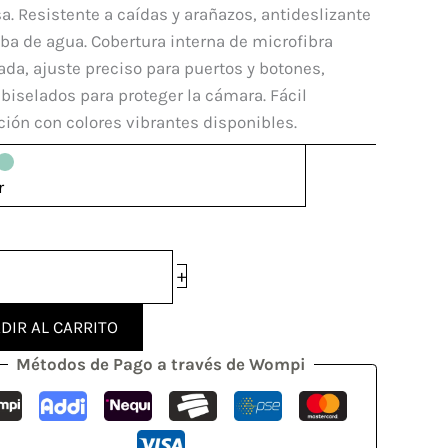
ola
a. Resistente a caídas y arañazos, antideslizante
ba de agua. Cobertura interna de microfibra
dad
a, ajuste preciso para puertos y botones,
biselados para proteger la cámara. Fácil
ción con colores vibrantes disponibles.
r
+
DIR AL CARRITO
Métodos de Pago a través de Wompi