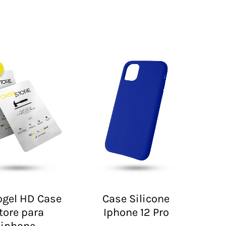
El
El
precio
precio
original
actual
era:
es:
$ 60.000.
$ 30.000.
ogel HD Case
Case Silicone
tore para
Iphone 12 Pro
iphone