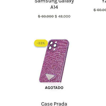
Samsung Galaxy
Y
A14
$
60.0
$
60.000
$
48.000
El
El
precio
precio
-33%
-33%
original
actual
era:
es:
$ 60.000.
$ 40.000.
AGOTADO
Case Prada