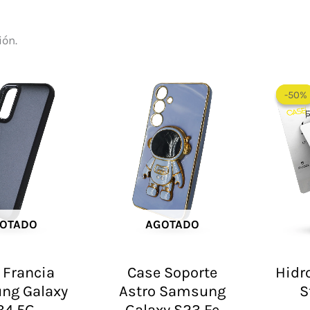
ión.
-50%
-50%
OTADO
AGOTADO
 Francia
Case Soporte
Hidr
ng Galaxy
Astro Samsung
S
34 5G
Galaxy S23 Fe