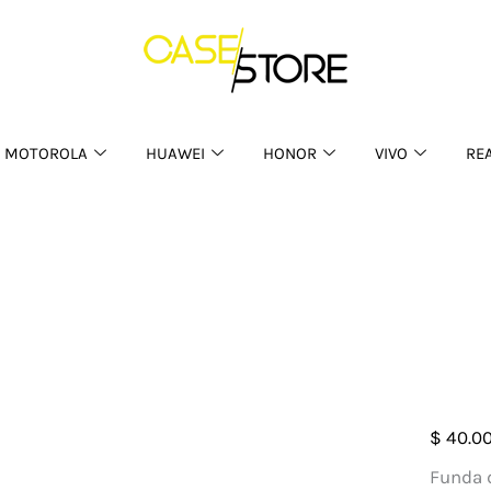
MOTOROLA
HUAWEI
HONOR
VIVO
RE
Case
$
40.0
Silic
Funda d