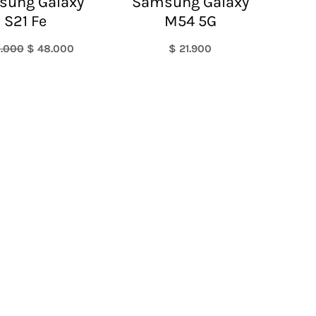
sung Galaxy
Samsung Galaxy
S21 Fe
M54 5G
.000
$
48.000
$
21.900