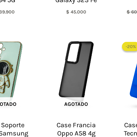
39.900
$
45.000
$
60
-20%
-20%
OTADO
AGOTADO
 Soporte
Case Francia
Case
 Samsung
Oppo A58 4g
Tecn