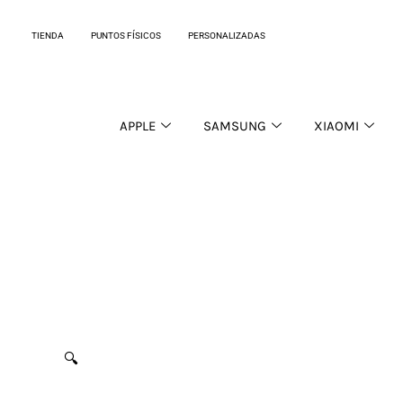
Ir
al
TIENDA
PUNTOS FÍSICOS
PERSONALIZADAS
contenido
APPLE
SAMSUNG
XIAOMI
🔍